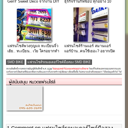
GenY Sweet Deco จากงาน DIY
ธุรกิจร้านกิ๊ฟช็อป ทุกอย่าง 10
สู่ธุรกิจหลักล้าน
บาท
แฟรนไชส์พวงกุญแจ ทะเบียนจิ๋ว
แฟรนไชส์ร้านแอร์ สมานแอร์
เฮ้ย.. ทะเบียน.. เว้ย ใครอยากทำ
แอร์บ้าน..คนใช้เยอะ? อยากเปิด
ต้องอ่านนะเทอ
ร้านแอร์? เชิญอ่าน
SMD BIKE
แฟรนไชส์รถมอเตอร์ไซค์มือสอง SMD BIKE
ผู้สนับสนุน หมวดแฟรนไชส์
1 Comment on แฟรนไชส์รถมอเตอร์ไซค์มือสอง