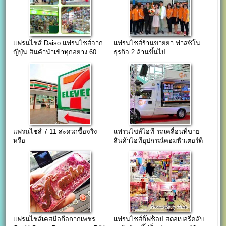
แฟรนไชส์ Daiso แฟรนไชส์จาก
แฟรนไชส์ร้านขายยา ฟาสซิโน
ญี่ปุ่น สินค้านำเข้าทุกอย่าง 60
ธุรกิจ 2 ล้านขึ้นไป
บาท
แฟรนไชส์ 7-11 สะดวกซื้อจริง
แฟรนไชส์ไอที รถเคลื่อนที่ขาย
หรือ
สินค้าไอทีอุปกรณ์คอมพิวเตอร์ดี
ดี ทู ยู
แฟรนไชส์เคสมือถือกากเพชร
แฟรนไชส์กิ๊ฟช็อป สตอเบอรี่คลับ