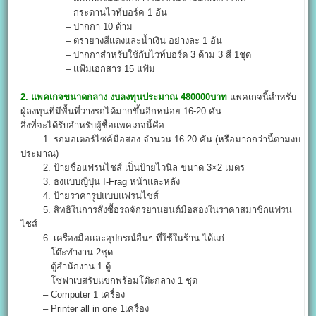
– กระดานไวท์บอร์ค 1 อัน
– ปากกา 10 ด้าม
– ตรายางสีแดงและน้ำเงิน อย่างละ 1 อัน
– ปากกาสำหรับใช้กับไวท์บอร์ด 3 ด้าม 3 สี 1ชุด
– แฟ้มเอกสาร 15 แฟ้ม
2. แพคเกจขนาดกลาง งบลงทุนประมาณ 480000บาท
แพคเกจนี้สำหรับ
ผู้ลงทุนที่มีพื้นที่วางรถได้มากขึ้นอีกหน่อย 16-20 คัน
สิ่งที่จะได้รับสำหรับผู้ซื้อแพคเกจนี้คือ
1. รถมอเตอร์ไซค์มือสอง จำนวน 16-20 คัน (หรือมากกว่านี้ตามงบ
ประมาณ)
2. ป้ายชื่อแฟรนไชส์ เป็นป้ายไวนิล ขนาด 3×2 เมตร
3. ธงแบบญีปุ่น I-Frag หน้าและหลัง
4. ป้ายราคารูปแบบแฟรนไชส์
5. สิทธิในการสั่งซื้อรถจักรยานยนต์มือสองในราคาสมาชิกแฟรน
ไชส์
6. เครื่องมือและอุปกรณ์อื่นๆ ที่ใช้ในร้าน ได้แก่
– โต๊ะทำงาน 2ชุด
– ตู้สำนักงาน 1 ตู้
– โซฟาเบสรับแขกพร้อมโต๊ะกลาง 1 ชุด
– Computer 1 เครื่อง
– Printer all in one 1เครื่อง