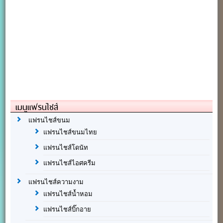
เมนูแฟรนไชส์
แฟรนไชส์ขนม
แฟรนไชส์ขนมไทย
แฟรนไชส์โดนัท
แฟรนไชส์ไอศครีม
แฟรนไชส์ความงาม
แฟรนไชส์น้ำหอม
แฟรนไชส์บิ๊กอาย