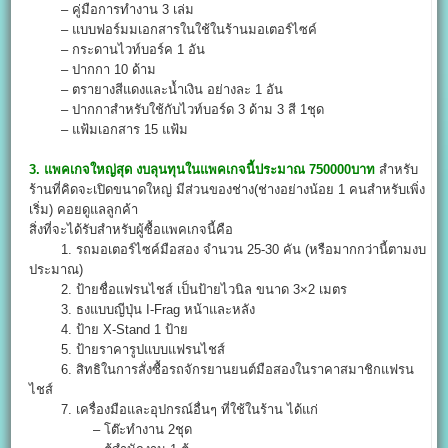
– คู่มือการทำงาน 3 เล่ม
– แบบฟอร์มมเอกสารในใช้ในร้านมอเตอร์ไซค์
– กระดานไวท์บอร์ค 1 อัน
– ปากกา 10 ด้าม
– ตรายางสีแดงและน้ำเงิน อย่างละ 1 อัน
– ปากกาสำหรับใช้กับไวท์บอร์ด 3 ด้าม 3 สี 1ชุด
– แฟ้มเอกสาร 15 แฟ้ม
3. แพคเกจใหญ่สุด งบลุนทุนในแพคเกจนี้ประมาณ 750000บาท
สำหรับ
ร้านที่คิดจะเปิดขนาดใหญ่ มีส่วนของช่าง(ช่างอย่างน้อย 1 คนสำหรับเพิ่ง
เริ่ม) คอยดูแลลูกค้า
สิ่งที่จะได้รับสำหรับผู้ซื้อแพคเกจนี้คือ
1. รถมอเตอร์ไซค์มือสอง จำนวน 25-30 คัน (หรือมากกว่านี้ตามงบ
ประมาณ)
2. ป้ายชื่อแฟรนไชส์ เป็นป้ายไวนิล ขนาด 3×2 เมตร
3. ธงแบบญีปุ่น I-Frag หน้าและหลัง
4. ป้าย X-Stand 1 ป้าย
5. ป้ายราคารูปแบบแฟรนไชส์
6. สิทธิในการสั่งซื้อรถจักรยานยนต์มือสองในราคาสมาชิกแฟรน
ไชส์
7. เครื่องมือและอุปกรณ์อื่นๆ ที่ใช้ในร้าน ได้แก่
– โต๊ะทำงาน 2ชุด