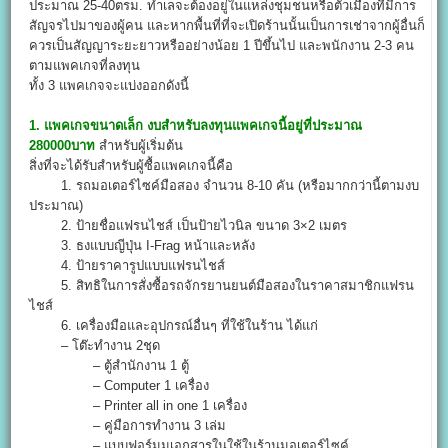
ประมาณ 25-40ตรม. ทำเลจะต้องอยู่ในแหล่งชุมชนหรือตัวเมืองที่มีการ
สัญจรไปมาของผู้คน และหากพื้นที่ที่จะเปิดร้านนั้นเป็นการเช่าจากผู้อื่นก็
ควรเป็นสัญญาระยะยาวหรืออย่างน้อย 1 ปีขึ้นไป และพนักงาน 2-3 คน
ตามแพคเกจที่ลงทุน
ทั้ง 3 แพคเกจจะแบ่งออกดังนี้
1. แพคเกจขนาดเล็ก งบสำหรับลงทุนแพคเกจนี้อยู่ที่ประมาณ
280000บาท
สำหรับผู้เริ่มต้น
สิ่งที่จะได้รับสำหรับผู้ซื้อแพคเกจนี้คือ
1. รถมอเตอร์ไซค์มือสอง จำนวน 8-10 คัน (หรือมากกว่านี้ตามงบ
ประมาณ)
2. ป้ายชื่อแฟรนไชส์ เป็นป้ายไวนิล ขนาด 3×2 เมตร
3. ธงแบบญีปุ่น I-Frag หน้าและหลัง
4. ป้ายราคารูปแบบแฟรนไชส์
5. สิทธิในการสั่งซื้อรถจักรยานยนต์มือสองในราคาสมาชิกแฟรน
ไชส์
6. เครื่องมือและอุปกรณ์อื่นๆ ที่ใช้ในร้าน ได้แก่
– โต๊ะทำงาน 2ชุด
– ตู้สำนักงาน 1 ตู้
– Computer 1 เครื่อง
– Printer all in one 1 เครื่อง
– คู่มือการทำงาน 3 เล่ม
– แบบฟอร์มมเอกสารในใช้ในร้านมอเตอร์ไซค์