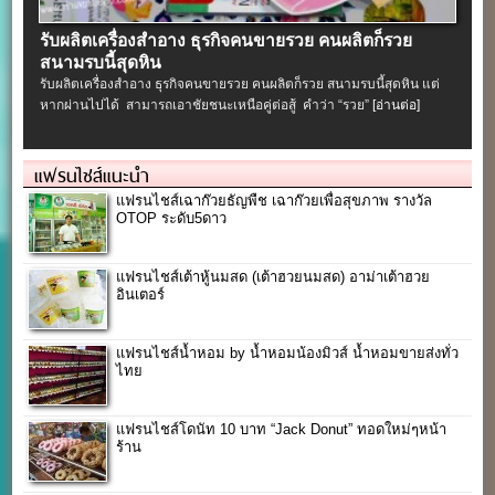
รับผลิตเครื่องสําอาง ธุรกิจคนขายรวย คนผลิตก็รวย
สนามรบนี้สุดหิน
รับผลิตเครื่องสําอาง ธุรกิจคนขายรวย คนผลิตก็รวย สนามรบนี้สุดหิน แต่
หากผ่านไปได้ สามารถเอาชัยชนะเหนือคู่ต่อสู้ คำว่า “รวย”
[อ่านต่อ]
แฟรนไชส์แนะนำ
แฟรนไชส์เฉาก๊วยธัญพืช เฉาก๊วยเพื่อสุขภาพ รางวัล
OTOP ระดับ5ดาว
แฟรนไชส์เต้าหู้นมสด (เต้าฮวยนมสด) อาม่าเต้าฮวย
อินเตอร์
แฟรนไชส์น้ำหอม by น้ำหอมน้องมิวส์ น้ำหอมขายส่งทั่ว
ไทย
แฟรนไชส์โดนัท 10 บาท “Jack Donut” ทอดใหม่ๆหน้า
ร้าน