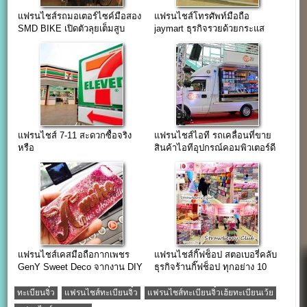
แฟรนไชส์รถมอเตอร์ไซค์มือสอง
แฟรนไชส์โทรศัพท์มือถือ
SMD BIKE เปิดตัวลุยเต็มสูบ
jaymart ธุรกิจรวยด้วยกระแส
แฟรนไชส์ 7-11 สะดวกซื้อจริง
แฟรนไชส์ไอที รถเคลื่อนที่ขาย
หรือ
สินค้าไอทีอุปกรณ์คอมพิวเตอร์ดี
ดี ทู ยู
แฟรนไชส์เคสมือถือกากเพชร
แฟรนไชส์กิ๊ฟช็อป สตอเบอรี่คลับ
GenY Sweet Deco จากงาน DIY
ธุรกิจร้านกิ๊ฟช็อป ทุกอย่าง 10
สู่ธุรกิจหลักล้าน
บาท
ทะเบียนจิ๋ว
แฟรนไชส์ทะเบียนจิ๋ว
แฟรนไชส์ทะเบียนจิ๋วเฮ้ยทะเบียนเว้ย