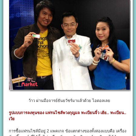
ว้าว ผ่านมือจารย์ธันยวัชร์มาแล้วด้วย ไอดอลเลย
รูปแบบการลงทุนของ แฟรนไชส์พวงกุญแจ ทะเบียนจิ๋ว เฮ้ย.. ทะเบียน..
เว้ย
การซื้อแฟรนไชส์มีอยู่ 2 แพคเกจ ข้อแตกต่างของทั้งสองแบบคือ เครื่อง