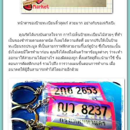
หน้าตาของป้ายทะเบียนจิ๋วสุดเก๋ สวยมาก อย่างกับของจริงเป๊ะ
คุณรัตได้แรงบันดาลใจจาก การไปเห็นป้ายทะเบียนไม้สวยๆ ที่ทำ
เป็นของชำร่วยตามตลาดนัด ก็เลยได้ความคิดที่ อยากปรับให้เป็นป้าย
ทะเบียนรถประมูล ที่เป็นลายกราฟฟิกสวยงามกิ๊บเก๋ดูบ้าง ซึ่งในขณะนั้น
ยังไม่เคยมีใครทำมาก่อน คุณจึงได้ลงมือค้นคว้าหาข้อมูลต่างๆ ว่าจะทำ
ออกมาให้สวยงามได้อย่างไร ลองผิดลองถูก ตั้งแต่วัสดุที่จะนำมาใช้ ขั้น
ตอนการตัดสติกเกอร์ รวมไปถึง การวางแผนขั้นตอนการทำงาน เผื่อ
อนาคตให้ผู้อื่นสามารถทำได้โดยง่ายอีกด้วย