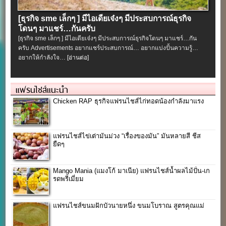
[ธุรกิจ sme เล็กๆ ] มีไอเดียเจ๋งๆ มีประสบการณ์ธุรกิจ
โดนๆ มาแชร์…กันครับ
[ธุรกิจ sme เล็กๆ ] มีไอเดียเจ๋งๆ มีประสบการณ์ธุรกิจโดนๆ มาแชร์…กัน
ครับ Advertisements อยากแชร์ประสบการณ์… อยากแบ่งปั้นความรู้…
อยากให้กำลังใจ…
[อ่านต่อ]
แฟรนไชส์แนะนำ
Chicken RAP ธุรกิจแฟรนไชส์ไก่ทอดน้องกำลังมาแรง
แฟรนไชส์ไข่เต่ามันม่วง “เรื่องของมัน” มันหลายสี ชีส
ยืดๆ
Mango Mania (แมงโก้ มาเนีย) แฟรนไชส์น้ำผลไม้ปั่น-เก
รดพรีเมี่ยม
แฟรนไชส์ขนมฝักบัวนายหนึ่ง ขนมโบราณ สูตรคุณแม่