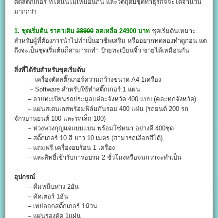
ตัดสติ๊กเกอร์ ที่ได้นั้นไม่เหมือนกัน และวัตถุดิบชุดทำธุรกิจจะได้จำนวน
มากกว่า
1. ชุดเริ่มต้น ราคาเดิม
28900
ลดเหลือ 24900 บาท
ชุดเริ่มต้นเหมาะ
สำหรับผู้ที่ต้องการนำไปทำเป็นอาชีพเสริม หรืออยากทดลองทำดูก่อน แต่
ถึงจะเป็นชุดเริ่มต้นก็สามารถทำ ป้ายทะเบียนจิ๋ว ขายได้เหมือนกัน
สิ่งที่ได้รับสำหรับชุดเริ่มต้น
– เครื่องตัดสติ๊กเกอร์ความกว้างขนาด A4 1เครื่อง
– Software สำหรับใช้ทำสติ๊กเกอร์ 1 แผ่น
– ลายทะเบียนรถประมูลแต่ละจังหวัด 400 แบบ (คละทุกจังหวัด)
– แผ่นสเตนเลสพร้อมฟิล์มกันรอย 400 แผ่น (รถยนต์ 200 รถ
จักรยานยนต์ 100 และรถเล็ก 100)
– ห่วงพวงกุญแจแบบแบน พร้อมโซ่หนา อย่างดี 400ชุด
– สติ๊กเกอร์ 10 สี ยาว 10 เมตร (สามารถเลือกสีได้)
– แถมฟรี เครื่องอบร้อน 1 เครื่อง
– และสิทธิ์เข้ารับการอบรม 2 ชั่วโมงหรือจนกว่าจะทำเป็น
อุปกรณ์
– คีมหนีบห่วง 2อัน
– คัดเตอร์ 1อัน
– เทปลอกสติ๊กเกอร์ 1ม้วน
– แผ่นรองตัด 1แผ่น