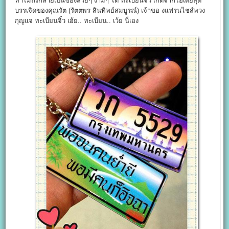
ทำไมถึงกลายเป็นของสวยๆ งามๆ ได้ ทะเบียนจิ๋ว เกิดจากไอเดียสุด
บรรเจิดของคุณรัต (รัตตพร สินทิพย์สมบูรณ์) เจ้าขอ งแฟรนไชส์พวง
กุญแจ ทะเบียนจิ๋ว เฮ้ย.. ทะเบียน.. เว้ย นี่เอง