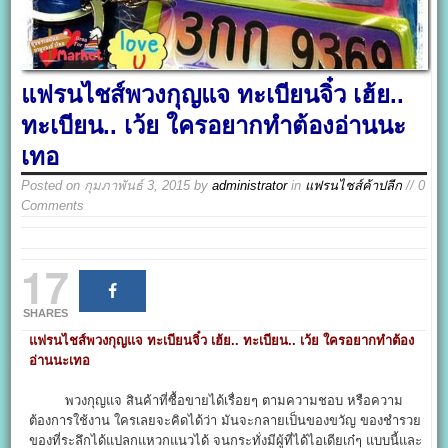
แฟรนไชส์พวงกุญแจ ทะเบียนจิ๋ว เฮ้ย..
ทะเบียน.. เว้ย ใครอยากทำต้องอ่านนะ
เทอ
Posted on
กุมภาพันธ์ 3, 2015
by
administrator
in
แฟรนไชส์ค้าปลีก
// 0
Comments
17
SHARES
แฟรนไชส์พวงกุญแจ ทะเบียนจิ๋ว เฮ้ย.. ทะเบียน.. เว้ย ใครอยากทำต้อง
อ่านนะเทอ
พวงกุญแจ สินค้าที่ซื้อขายได้เรื่อยๆ ตามความชอบ หรือความ
ต้องการใช้งาน ใครเลยจะคิดได้ว่า มันจะกลายเป็นของขวัญ ของชำรวย
ของที่ระลึกได้แปลกแหวกแนวได้ จนกระทั่งมีผู้ที่ได้ไอเดียเก๋ๆ แบบนี้และ