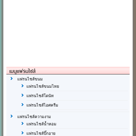
เมนูแฟรนไชส์
แฟรนไชส์ขนม
แฟรนไชส์ขนมไทย
แฟรนไชส์โดนัท
แฟรนไชส์ไอศครีม
แฟรนไชส์ความงาม
แฟรนไชส์น้ำหอม
แฟรนไชส์บิ๊กอาย