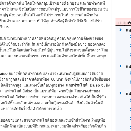
รค้าเท่านั้น โดยโฟกัสกลุ่มเป้าหมายคือ วัยุร่น และวัยทำงานที่
ราคาไม่แพง ซึ่งนับเป็นการตอบโจทย์รูปแบบการใช้ชีวิตของวัยรุ่น วัน
ใหญ่ๆ ดังจะพบเห็นได้โดยทั่วไปว่า ภายในห้างสรรพสินค้าหรือ
เมนูแฟ
ค้า ต่างๆ มากมาย ทำให้ลูกค้าหรือผู้ที่เข้าไปใช้บริการได้รับ
ริการ
แฟ
นค้ามากมายหลากหลายหมวดหมู่ ครอบคลุมความต้องการของ
้ได้ในชีวิตประจำวัน สินค้าอิเล็กทรอนิกส์ เครื่องมือช่าง ของตกแต่ง
ชิ้นจะมีไอเดียแปลกใหม่สไตล์ญี่ปุ่น รวมไปถึงขนมขบเคี้ยวต่างๆ โดย
บเทียบมากมายหลายหมื่นรายการ และมีสินค้าออกใหม่เพิ่มขึ้นตลอดทุก
แฟ
aiso
อย่างที่ทุกคนทราบดี และน่าจะเหมาะกับรูปแบบการจับจ่าย
นมีราคาถูกและมีราคาเดียวเพียง 60 บาท ซึ่งทำให้การตัดสินใจซื้อของ
ชนิดมีราคาสูง และแพงขึ้นเกือบทุกอย่าง แต่
แฟรนไชส์ Daiso
จะยัง
าคา แฟรนไชส์ Daiso เป็นแบรนด์ที่มาจากญี่ปุ่น โดยทางเจ้าของ
แฟ
นไชส์ Daiso การดำการทางการตลาดบางส่วน เพื่อให้เป็นที่รู้จัก
โดยไม่ทิ้งเอกลักษณ์ของความเป็นญี่นของสินค้า ซึ่งตัวสินค้านั้นมี
่แพงการตัดสินใจซื้อทำได้อย่างรวดเร็ว
์ยอดขายแต่ละสาขาแฟรนไชส์ของแต่ละวันเข้าสำนักงานใหญ่เพื่อ
าดอีกด้วย เป็นระบบที่ดีมากและเหมาะสมที่สุดสำหรับธุรกิจค้าปลีก