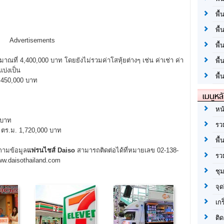
พื้
พื้
Advertisements
พื
ที่ 4,400,000 บาท โดยยังไม่รวมค่าโสหุ้ยต่างๆ เช่น ค่าเช่า ค่า
พื
แบ่งเป็น
พื้
450,000 บาท
เมนูหล
หน
 บาท
รว
ตร.ม. 1,720,000 บาท
พื้
ถามข้อมูล
แฟรนไชส์ Daiso
สามารถติดต่อได้ที่หมายเลข 02-138-
รว
/www.daisothailand.com
ชุ
จุด
เก
ติด