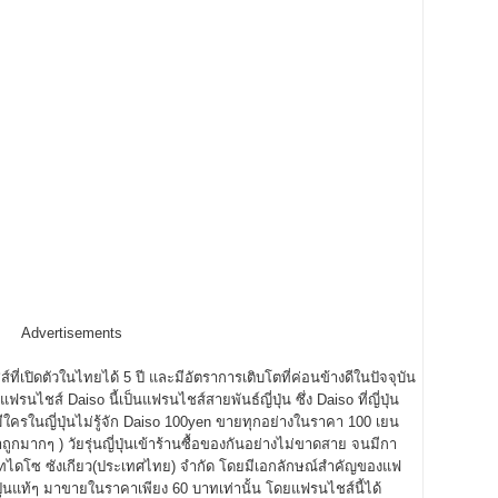
Advertisements
ที่เปิดตัวในไทยได้ 5 ปี และมีอัตราการเติบโตที่ค่อนข้างดีในปัจจุบัน
รนไชส์ Daiso นี้เป็นแฟรนไชส์สายพันธ์ญี่ปุ่น ซึ่ง Daiso ที่ญี่ปุ่น
ีใครในญี่ปุ่นไม่รู้จัก Daiso 100yen ขายทุกอย่างในราคา 100 เยน
ถูกมากๆ ) วัยรุ่นญี่ปุ่นเข้าร้านซื้อของกันอย่างไม่ขาดสาย จนมีกา
ไดโซ ซังเกียว(ประเทศไทย) จำกัด โดยมีเอกลักษณ์สำคัญของแฟ
ปุ่นแท้ๆ มาขายในราคาเพียง 60 บาทเท่านั้น โดยแฟรนไชส์นี้ได้