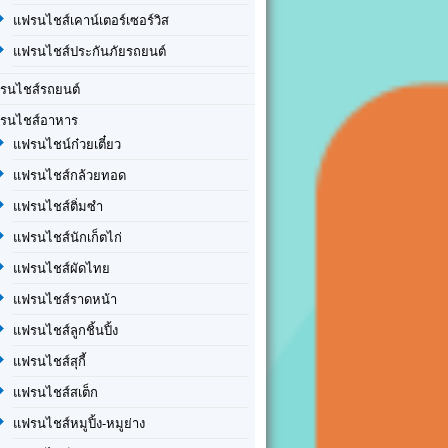
แฟรนไชส์เคาน์เตอร์เซอร์วิส
แฟรนไชส์ประกันภัยรถยนต์
รนไชส์รถยนต์
รนไชส์อาหาร
แฟรนไชน์ก๋วยเตี๋ยว
แฟรนไชส์กล้วยทอด
แฟรนไชส์ติ่มซำ
แฟรนไชส์นักเก็ตไก่
แฟรนไชส์ผัดไทย
แฟรนไชส์ราดหน้า
แฟรนไชส์ลูกชิ้นปิ้ง
แฟรนไชส์สุกี้
แฟรนไชส์สเต็ก
แฟรนไชส์หมูปิ้ง-หมูย่าง