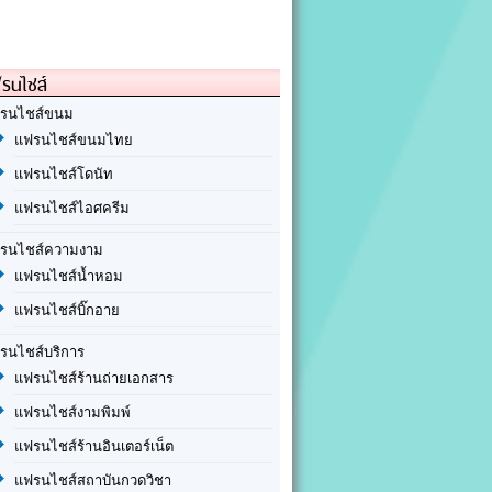
รนไชส์
รนไชส์ขนม
แฟรนไชส์ขนมไทย
แฟรนไชส์โดนัท
แฟรนไชส์ไอศครีม
รนไชส์ความงาม
แฟรนไชส์น้ำหอม
แฟรนไชส์บิ๊กอาย
รนไชส์บริการ
แฟรนไชส์ร้านถ่ายเอกสาร
แฟรนไชส์งามพิมพ์
แฟรนไชส์ร้านอินเตอร์เน็ต
แฟรนไชส์สถาบันกวดวิชา