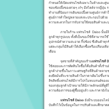
กำหนดให้เปิดแฟรนไชส์เฉพาะในห้างและศูนย์กา
ชอบช้อปปิ้งของสวยๆ เก๋ๆ มีสไตล์จากญี่ปุ่น 
ทำงานที่นิยมการเดินชอปปิ้งตามศูนย์การค้า
ศูนย์การค้าใหญ่หลายแห่งจะประกอบไปด้วย ร้าน
ความสะดวกในการจับจ่ายใช้สอยสินค้าและบ
ภายในร้าน แฟรนไชส์ Daiso นั้นมีสิ
ลูกค้าทุกรูปแบบ ทั้งที่เป็นของใช้ที่สามารถใช
อุปกรณ์ทำความสะอาด กิ๊ปช้อป ซึ่งสินค้าทุก
แต่ละกลุ่มก็มีสินค้าให้เลือกซื้อหรือเปรีย
เดือน
จุดขายที่สำคัญของร้าน
แฟรนไชส์ D
ใช้สอยและการตัดสินใจซื้อก็คือสินค้าทั้งร้า
ลูกค้าง่ายขึ้นในภาวะเศรษฐกิจที่สินค้าหลาย
คงยึดมั่นที่จะขายสินค้าในราคาเดิมไม่ขึ้นร
ลิขสิทธิ์แฟรนไชส์มีการโปรโมทแบรนด์ของแฟร
ของกลุ่มลูกค้าเป้าหมายให้มีภาพลักษณ์ที่ดูดี
ความต้องการของผู้ซื้ออยู่แล้ว และราคายังไม
แฟรนไชส์ Daiso
ยังมีระบบออนไลน
บันทึกไว้เป็นข้อมูลในการปรับตัวและศึกษาตล