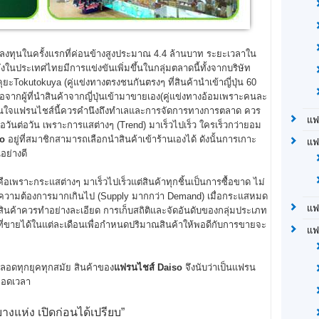
นในครั้งแรกที่ค่อนข้างสูงประมาณ 4.4 ล้านบาท ระยะเวลาใน
งในประเทศไทยมีการแข่งขันเพิ่มขึ้นในกลุ่มตลาดนี้ทั้งจากบริษัท
 โตคุยะTokutokuya (คู่แข่งทางตรงชนกันตรงๆ ที่สินค้านำเข้าญี่ปุ่น 60
อจากผู้ที่นำสินค้าจากญี่ปุ่นเข้ามาขายเอง(คู่แข่งทางอ้อมเพราะคนละ
ครสนใจแฟรนไชส์นี้ควรคำนึงถึงทำเลและการจัดการทางการตลาด ควร
แฟ
อวันต่อวัน เพราะการแสต่างๆ (Trend) มาเร็วไปเร็ว ใครเร็วกว่ายอม
so
อยู่ที่สมาชิกสามารถเลือกนำสินค้าเข้าร้านเองได้ ดังนั้นการเกาะ
แฟ
อย่างดี
เพราะกระแสต่างๆ มาเร็วไปเร็วแต่สินค้าทุกชิ้นเป็นการซื้อขาด ไม่
ับความต้องการมากเกินไป (Supply มากกว่า Demand) เมื่อกระแสหมด
แฟ
สินค้าควรทำอย่างละเอียด การเก็บสถิติและจัดอันดับของกลุ่มประเภท
้าที่ขายได้ในแต่ละเดือนเพื่อกำหนดปริมาณสินค้าให้พอดีกับการขายจะ
แฟ
ทุกยุคทุกสมัย สินค้าของ
แฟรนไชส์ Daiso
จึงนับว่าเป็นแฟรน
ตลอดเวลา
างแห่ง เปิดก่อนได้เปรียบ”