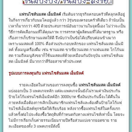
แฟรนไชส์นมสด เอ็มมิลค์
เริ่มต้นจากธุรกิจครอบครัวที่คลุกคลีอยู่
ในกิจการเกี่ยวกับนมโคอยู่แล้ว กว่า 3รุ่นของครอบครัวทีเดียว ถ้านับเป็น
เวลาก็มากกว่า 40ปี ด้วยประสบการณ์อันยาวนานในจุดนี้เอง ไม่ว่าจะเป็น
วิธีการคัดเลือกนมที่ได้คุณภาพ การสรรหาผู้ผลิตนมที่ได้มาตรฐาน หรือ
เรื่องการเก็บรักษานมสดให้ดี จึงนับว่าเป็นข้อได้เปรียบค่อนข้างมาก
เพราะนมสดแท้ 100% คือส่วนประกอบหลักของ แฟรนไชส์นมสด เอ็มมิ
ลค์ ทั้งเมนูเครื่องดื่ม เช่น ชานมสด ขาเขียวนมสด กาแฟนมสด โกโก้นม
สด รวมถึงเมนูสังขยาก็ใช้นมสดแท้ด้วยเหมือนกันปัจจุบัน แฟรนไชส์นม
สด เอ็มมิลค์ มีมากกว่าสี่ร้อยสาขาทั่วประเทศ
รูปแบบการลงทุนกับ แฟรนไชส์นมสด เอ็มมิลค์
รายละเอียดในส่วนของการลงทุนซื้อ
แฟรนไชส์นมสด เอ็มมิลค์
แบ่งออกเป็น 3 แพคเกจหลัก แต่ละแพคเกจนั้นยังไม่รวมค่าเงินประกัน
ป้ายโลโก้แฟรนไชส์เอ็มมิลค์อีก 3000บาท ซึ่งเงินประกันนี้จะได้คืนใน
ภายหลังเมื่อต้องการเลิกเป็นสมาชิกแฟรนไชส์และต้องคืนป้ายโลโก้แฟ
รนไชส์เอ็มมิลค์ทุกชนิดให้เรียบร้อย หลังจากซื้อแฟรนไชส์ในครั้งแรก
แล้วครั้งต่อไปจะต้องซื้อวัตถุดิบที่กำหนดกับทางแฟรนไชส์เท่านั้น โดยจะ
ไม่มีการเรียกเก็บค่าธรรมเนียมรายปีหรือส่วนแบ่งจากยอดขาย ราย
ละเอียดของทั้ง 3 แพคเกจมีดังนี้