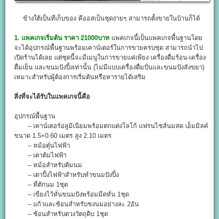
ข้างใต้เป็นที่เก็บของ คีออสเป็นชุดง่ายๆ สามารถตั้งขายในบ้านก็ได้
1. แพคเกจเริ่มต้น ราคา 21000บาท
แพคเกจนี้เป็นแพคเกจพื้นฐานโดย
จะได้อุปกรณ์พื้นฐานพร้อมเคาน์เตอร์ในการขายครบชุด สามารถนำไป
เปิดร้านได้เลย แต่ชุดนี้จะมีเมนูในการขายแค่เพียง เครื่องดื่มร้อน-เครื่อง
ดื่มเย็น และขนมปังปิ้งเท่านั้น (ไม่มีแบบเครื่องดื่มปั่นและขนมปังสังขยา)
เหมาะสำหรับผู้ต้องการเริ่มต้นหรือหารายได้เสริม
สิ่งที่จะได้รับในแพคเกจนี้คือ
อุปกรณ์พื้นฐาน
– เคาน์เตอร์อลูมิเนียมพร้อมตกแต่งโลโก้ แฟรนไชส์นมสด เอ็มมิลค์
ขนาด 1.5×0.60 เมตร สูง 2.10 เมตร
– หม้อตุ๋นไฟฟ้า
– เตาต้มไฟฟ้า
– หม้อสำหรับต้มนม
– เตาปิ้งไฟฟ้าสำหรับทำขนมปังปิ้ง
– ที่ตักนม 1ชุด
– เขียงไว้หั่นขนมปังพร้อมมีดหั่น 1ชุด
– แก้วและช้อนสำหรับชงนมอย่างละ 2อัน
– ช้อนสำหรับตวงวัตถุดิบ 1ชุด