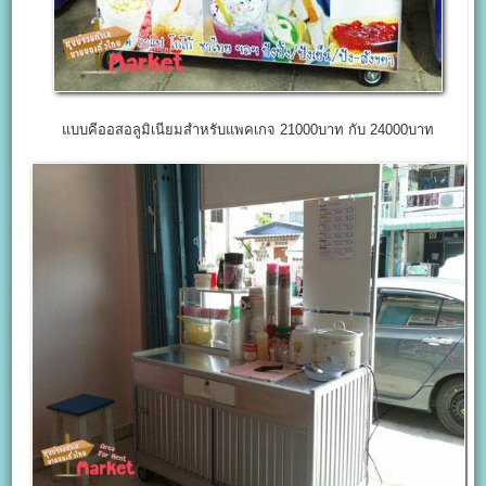
แบบคีออสอลูมิเนียมสำหรับแพคเกจ 21000บาท กับ 24000บาท