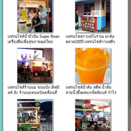
แฟรนไชส์น้ำถั่วปั่น Super Bean
แฟรนไชสกาแฟโบราณ ยกล้อ
เครื่องดื่มเพื่อสุขภาพยุคใหม่
ตลาด100ปี แฟรนไชส์กาแฟดีๆ
จากน้องฟ้าซีรี่ย์
แฟรนไชส์ร้านนม ขนมปัง เลิฟมิ
แฟรนไชส์น้ำส้ม สตีฟ น้ำส้ม
ลค์ อ๊ะ ร้านนมหนมปังเคลื่อนที่
สายน้ำผึ้งผสมเกล็ดส้มแท้ กำไร
เท่าตัว