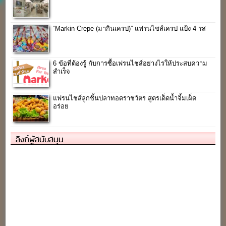
“Markin Crepe (มากินเครป)” แฟรนไชส์เครป แป้ง 4 รส
6 ข้อที่ต้องรู้ กับการซื้อเฟรนไชส์อย่างไรให้ประสบความ
สำเร็จ
แฟรนไชส์ลูกชิ้นปลาทอดราชวัตร สูตรเด็ดน้ำจิ้มเผ็ด
อร่อย
ลิงก์ผู้สนับสนุน