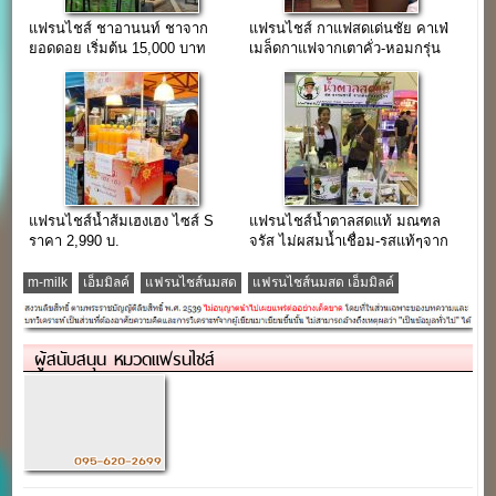
แฟรนไชส์ ชาอานนท์ ชาจาก
แฟรนไชส์ กาแฟสดเด่นชัย คาเฟ่
ยอดดอย เริ่มต้น 15,000 บาท
เมล็ดกาแฟจากเตาคั่ว-หอมกรุ่น
เมืองแพร่
แฟรนไชส์น้ำส้มเฮงเฮง ไซส์ S
แฟรนไชส์น้ำตาลสดแท้ มณฑล
ราคา 2,990 บ.
จรัส ไม่ผสมน้ำเชื่อม-รสแท้ๆจาก
มะพร้าว
m-milk
เอ็มมิลค์
แฟรนไชส์นมสด
แฟรนไชส์นมสด เอ็มมิลค์
ผู้สนับสนุน หมวดแฟรนไชส์