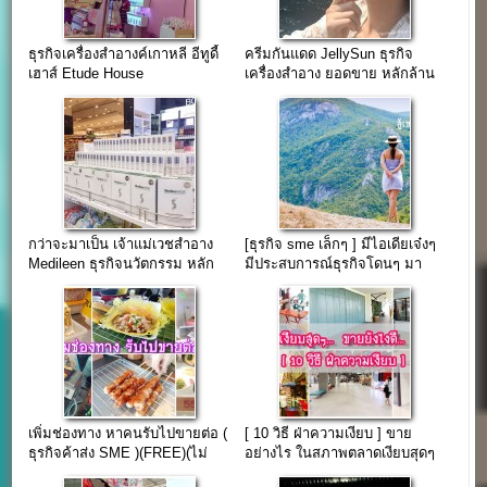
ธุรกิจเครื่องสำอางค์เกาหลี อีทูดี้
ครีมกันแดด JellySun ธุรกิจ
เฮาส์ Etude House
เครื่องสำอาง ยอดขาย หลักล้าน
ไม่ได้มาเพราะโชคช่วย
กว่าจะมาเป็น เจ้าแม่เวชสำอาง
[ธุรกิจ sme เล็กๆ ] มีไอเดียเจ๋งๆ
Medileen ธุรกิจนวัตกรรม หลัก
มีประสบการณ์ธุรกิจโดนๆ มา
ล้าน
แชร์…กันครับ
เพิ่มช่องทาง หาคนรับไปขายต่อ (
[ 10 วิธี ฝ่าความเงียบ ] ขาย
ธุรกิจค้าส่ง SME )(FREE)(ไม่
อย่างไร ในสภาพตลาดเงียบสุดๆ
ต้องเสียเงินซักบาท)
“มาปรับร้านกัน”