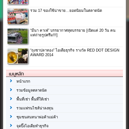
รวม 17 ของใช้น่าขาย…ยอดนิยมในตลาดนัด
“มีนา คาเฟ่” บรรยากาศสุดบรรยาย [เปิดแค่ 20 วัน คน
แห่ถ่ายรูปตรึม!!!]
“ถุงชาปลาทอง” ไอเดียธุรกิจ รางวัล RED DOT DESIGN
AWARD 2014
เมนูหลัก
หน้าแรก
รวมข้อมูลตลาดนัด
พื้นที่เช่า พื้นที่ให้เช่า
รวมแฟรนไชส์น่าลงทุน
ชุมชนสนทนาพ่อค้าแม่ค้า
จุดปิ๊งไอเดียทำธุรกิจ