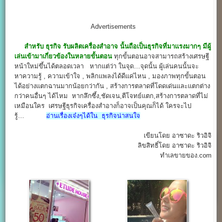
Advertisements
สำหรับ ธุรกิจ รับผลิตเครื่องสำอาจ
นั้นถือเป็นธุรกิจที่มาแรงมากๆ มีผู้
เล่นเข้ามาเกี่ยวข้องในหลายขั้นตอน
ทุกขั้นตอนอาจสามารถสร้างเศรษฐี
หน้าใหม่ขึ้นได้ตลอดเวลา หากแต่ว่า ในจุด…จุดนั้น ผู้เล่นคนนั้นจะ
หาความรู้ , ความเข้าใจ , พลิกแพลงได้ดีแค่ไหน , มองภาพทุกขั้นตอน
ได้อย่างแตกฉานมากน้อยกว่ากัน , สร้างการตลาดที่โดดเด่นและแตกต่าง
กว่าคนอื่นๆ ได้ไหม หากลึกซึ้ง,ชัดเจน,ตีโจทย์แตก,สร้างการตลาดที่ไม่
เหมือนใคร เศรษฐีธุรกิจเครื่องสำอางก็อาจเป็นคุณก็ได้ ใครจะไป
รู้…
อ่านเรื่องเจ๋งๆได้ใน ธุรกิจน่าสนใจ
เขียนโดย อาซาดะ ริวอิจิ
ลิขสิทธิ์โดย อาซาดะ ริวอิจิ
ทำเลขายของ.com