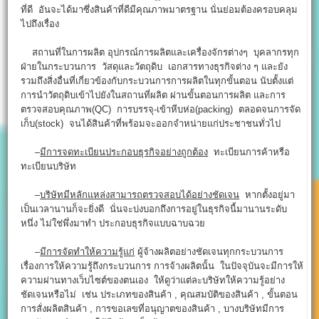
ที่ดี อันจะได้มาซึ่งสินค้าที่ดีมีคุณภาพมาตรฐาน นั่นย่อมต้องครอบคลุม
ไปถึงเรื่อง
สถานที่ในการผลิต อุปกรณ์การผลิตและเครื่องจักรต่างๆ บุคลากรทุก
ฝ่ายในกระบวนการ วัสดุและวัตถุดิบ เอกสารทางธุรกิจต่าง ๆ และยัง
รวมถึงสิ่งอื่นที่เกี่ยวข้องกับกระบวนการการผลิตในทุกขั้นตอน นับตั้งแต่
การนำวัตถุดิบเข้าไปยังในสถานที่ผลิต ผ่านขั้นตอนการผลิต และการ
ตรวจสอบคุณภาพ(QC) การบรรจุ-เข้าหีบห่อ(packing) ตลอดจนการจัด
เก็บ(stock) จนได้สินค้าที่พร้อมจะออกจำหน่ายแก่ประชาชนทั่วไป
–
มีการจดทะเบียนประกอบธุรกิจอย่างถูกต้อง
ทะเบียนการค้าหรือ
ทะเบียนบริษัท
–
บริษัทมีหลักแหล่งสามารถตรวจสอบได้อย่างชัดเจน
หากตั้งอยู่มา
เป็นเวลานานก็จะยิ่งดี นั่นจะบ่งบอกถึงการอยู่ในธุรกิจนี้มานานระดับ
หนึ่ง ไม่ใช่พึ่งมาทำ ประกอบธุรกิจแบบฉาบฉวย
–
มีการจัดทำให้ความรู้แก่
ผู้จ้างผลิตอย่างชัดเจนทุกกระบวนการ
เรื่องการให้ความรู้ถึงกระบวนการ การจ้างผลิตนั้น ในปัจจุบันจะมีการให้
ความผ่านทางเว็บไซต์ของตนเอง ให้ดูว่าแต่ละบริษัทให้ความรู้อย่าง
ชัดเจนหรือไม่ เช่น ประเภทของสินค้า , คุณสมบัติของสินค้า , ขั้นตอน
การสั่งผลิตสินค้า , การขอเลขที่อนุญาตของสินค้า , บางบริษัทมีการ