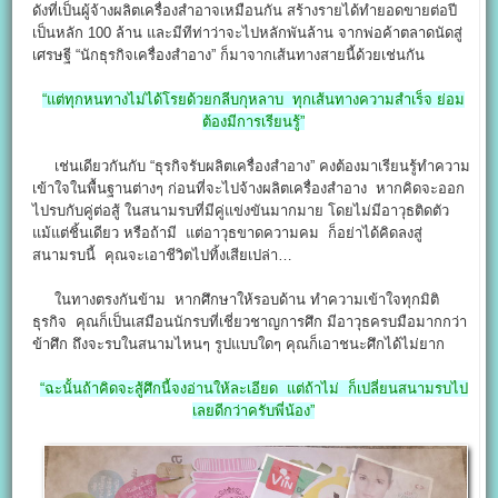
ดังที่เป็นผู้จ้างผลิตเครื่องสำอาจเหมือนกัน สร้างรายได้ทำยอดขายต่อปี
เป็นหลัก 100 ล้าน และมีทีท่าว่าจะไปหลักพันล้าน จากพ่อค้าตลาดนัดสู่
เศรษฐี “นักธุรกิจเครื่องสำอาง” ก็มาจากเส้นทางสายนี้ด้วยเช่นกัน
“แต่ทุกหนทางไม่ได้โรยด้วยกลีบกุหลาบ ทุกเส้นทางความสำเร็จ ย่อม
ต้องมีการเรียนรู้”
เช่นเดียวกันกับ “ธุรกิจรับผลิตเครื่องสำอาง” คงต้องมาเรียนรู้ทำความ
เข้าใจในพื้นฐานต่างๆ ก่อนที่จะไปจ้างผลิตเครื่องสำอาง หากคิดจะออก
ไปรบกับคู่ต่อสู้ ในสนามรบที่มีคู่แข่งขันมากมาย โดยไม่มีอาวุธติดตัว
แม้แต่ชิ้นเดียว หรือถ้ามี แต่อาวุธขาดความคม ก็อย่าได้คิดลงสู่
สนามรบนี้ คุณจะเอาชีวิตไปทิ้งเสียเปล่า…
ในทางตรงกันข้าม หากศึกษาให้รอบด้าน ทำความเข้าใจทุกมิติ
ธุรกิจ คุณก็เป็นเสมือนนักรบที่เชี่ยวชาญการศึก มีอาวุธครบมือมากกว่า
ข้าศึก ถึงจะรบในสนามไหนๆ รูปแบบใดๆ คุณก็เอาชนะศึกได้ไม่ยาก
“ฉะนั้นถ้าคิดจะสู้ศึกนี้จงอ่านให้ละเอียด แต่ถ้าไม่ ก็เปลี่ยนสนามรบไป
เลยดีกว่าครับพี่น้อง”