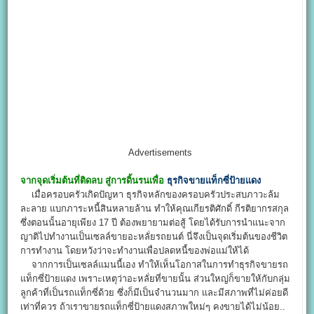
Advertisements
จากจุดเริ่มต้นที่ติดลบ สู่การดิ้นรนเพื่อ
ธุรกิจขายแท็กซี่ป้ายแดง
เมื่อครอบครัวเกิดปัญหา ธุรกิจหลักของครอบครัวประสบภาวะล้ม
ละลาย แบกภาระหนี้สินหลายล้าน ทำให้คุณเกียรติศักดิ์ กีรติยากรสกุล
ซึ่งตอนนั้นอายุเพียง 17 ปี ต้องพยายามต่อสู้ โดยได้รับการนำแนะจาก
ญาติไปทำงานเป็นเซลล์ขายอะหลั่ยรถยนต์ นี่จึงเป็นจุดเริ่มต้นของชีวิต
การทำงาน โดยหวังว่าจะทำงานเพื่อปลดหนี้ของพ่อแม่ให้ได้
จากการเป็นเซลล์แมนนี้เอง ทำให้เห็นโอกาสในการทำธุรกิจขายรถ
แท็กซี่ป้ายแดง เพราะเหตุว่าอะหลั่ยที่ขายนั้น ส่วนใหญ่ก็ขายให้กับกลุ่ม
ลูกค้าที่เป็นรถแท็กซี่ด้วย ซึ่งก็มีเป็นจำนวนมาก และมีสภาพที่ไม่ค่อยดี
เท่าที่ควร ถ้าเราขายรถแท็กซี่ป้ายแดงสภาพใหม่ๆ คงขายได้ไม่น้อย..