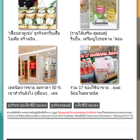
“เสื้อปลาทูเข่ง” ธุรกิจสกรีนเสื้อ
[รายได้เสริม-สุดฮอต]
ไอเดีย สร้างเงิน…
ริบบิ้น..เหรียญโปรยทาน “สอน
ฟรี” 100 แบบ ยอดไลค์ 2 แสน
เทคนิคการขาย ลดราคา 50 %
รวม 17 ของใช้น่าขาย…ยอด
เขาทำกันยังไง (เพื่อนๆ…เคย
นิยมในตลาดนัด
สงสัยไหมครับ)
ธุรกิจขายแท็กซี่ป้ายแดง
ธุรกิจรถยนต์
แท็กซี่ป้ายแดง