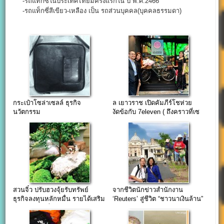
-รถแท็กซี่ในประเทศไทยมีครั้งแรกใน ปี พ.ศ.2466
-รถแท็กซี่สีเขียว-เหลือง เป็น รถส่วนบุคคล(บุคคลธรรมดา)
กระเป๋าโซล่าเซลล์ ธุรกิจ
ล เยาวราช เปิดคัมภีร์โชห่วย
นวัตกรรม
งัดข้อกับ 7eleven ( ถึงคราวที่เซ
เว่นต้อง “กลัว” บ้าง )
สวนจิ๋ว ปรับฮวงจุ้ยรับทรัพย์
จากชีวิตนักข่าวสำนักงาน
ธุรกิจลงทุนหลักหมื่น รายได้เสริม
‘Reuters’ สู่ชีวิต “ชาวนาเงินล้าน”
หลักแสน 2 พี่น้อง
(ความสุขไม่จำกัด)