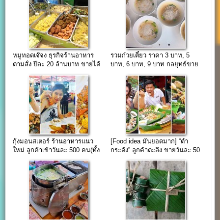
หมูทอดเจ๊จง ธุรกิจร้านอาหาร
รวมก๋วยเตี๋ยว ราคา 3 บาท, 5
ตามสั่ง ปีละ 20 ล้านบาท ขายได้
บาท, 6 บาท, 9 บาท กลยุทธ์ขาย
วันละแสนบาท
ด้วยราคา
กุ้งมอนสเตอร์ ร้านอาหารแนว
[Food idea มันยอดมาก] “ตำ
ใหม่ ลูกค้าเข้าวันละ 500 คน(ทั้ง
กระด้ง” ลูกค้าตะลึง ขายวันละ 50
ที่เปิดมาแค่ 5 เดือน)
ด้ง รับ 29,950 ฿