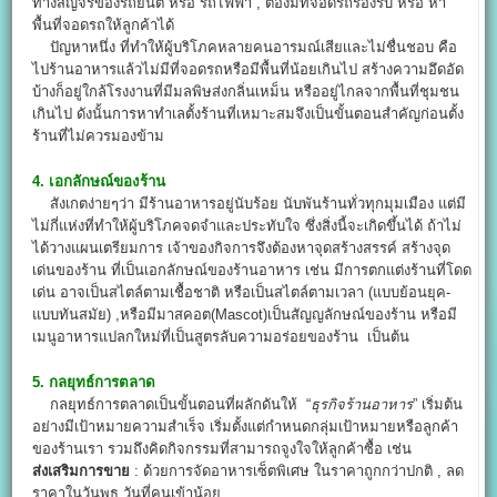
ทางสัญจรของรถยนต์ หรือ รถไฟฟ้า , ต้องมีที่จอดรถรองรับ หรือ หา
พื้นที่จอดรถให้ลูกค้าได้
ปัญหาหนึ่ง ที่ทำให้ผู้บริโภคหลายคนอารมณ์เสียเเละไม่ชื่นชอบ คือ
ไปร้านอาหารแล้วไม่มีที่จอดรถหรือมีพื้นที่น้อยเกินไป สร้างความอึดอัด
บ้างก็อยู่ใกล้โรงงานที่มีมลพิษส่งกลิ่นเหม็น หรืออยู่ไกลจากพื้นที่ชุมชน
เกินไป ดังนั้นการหาทำเลตั้งร้านที่เหมาะสมจึงเป็นขั้นตอนสำคัญก่อนตั้ง
ร้านที่ไม่ควรมองข้าม
4. เอกลักษณ์ของร้าน
สังเกตง่ายๆว่า มีร้านอาหารอยู่นับร้อย นับพันร้านทั่วทุกมุมเมือง แต่มี
ไม่กี่แห่งที่ทำให้ผู้บริโภคจดจำและประทับใจ ซึ่งสิ่งนี้จะเกิดขึ้นได้ ถ้าไม่
ได้วางแผนเตรียมการ เจ้าของกิจการจึงต้องหาจุดสร้างสรรค์ สร้างจุด
เด่นของร้าน ที่เป็นเอกลักษณ์ของร้านอาหาร เช่น มีการตกแต่งร้านที่โดด
เด่น อาจเป็นสไตล์ตามเชื้อชาติ หรือเป็นสไตล์ตามเวลา (แบบย้อนยุค-
แบบทันสมัย) ,หรือมีมาสคอต(Mascot)เป็นสัญญลักษณ์ของร้าน หรือมี
เมนูอาหารแปลกใหม่ที่เป็นสูตรลับความอร่อยของร้าน เป็นต้น
5. กลยุทธ์การตลาด
กลยุทธ์การตลาดเป็นขั้นตอนที่ผลักดันให้ “
ธุรกิจร้านอาหาร
” เริ่มต้น
อย่างมีเป้าหมายความสำเร็จ เริ่มตั้งแต่กำหนดกลุ่มเป้าหมายหรือลูกค้า
ของร้านเรา รวมถึงคิดกิจกรรมที่สามารถจูงใจให้ลูกค้าซื้อ เช่น
ส่งเสริมการขาย
: ด้วยการจัดอาหารเซ็ตพิเศษ ในราคาถูกกว่าปกติ , ลด
ราคาในวันพุธ วันที่คนเข้าน้อย