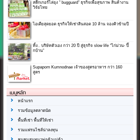
สติ๊กเกอร์ไล่ยุง ” bugguard” ธุรกิจเพื่อสุขภาพ สินค้างาน
วิจัยไทย
ไอเดียสุดยอด ธุรกิจให้เช่าสินสอด 10 ล้าน จองคิวข้ามปี
ทิ้ง.. บริษัทตัวเอง กว่า 20 ปี สู่ธุรกิจ slow life “ไก่ม่วน- ปิ๊
กบ้าน”
Supaporn Kumnodnae เจ้าของสูตรอาหาร กว่า 160
สูตร
เมนูหลัก
หน้าแรก
รวมข้อมูลตลาดนัด
พื้นที่เช่า พื้นที่ให้เช่า
รวมแฟรนไชส์น่าลงทุน
ชุมชนสนทนาพ่อค้าแม่ค้า