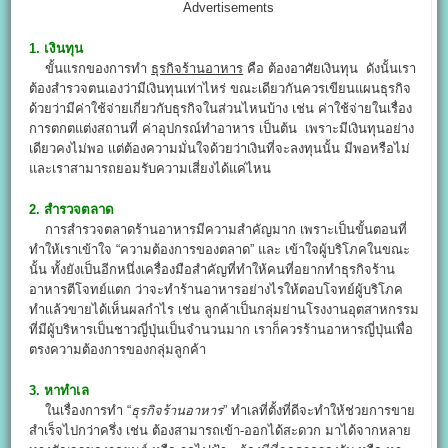
Advertisements
1. เงินทุน
ขั้นแรกของการทำ
ธุรกิจร้านอาหาร
คือ ต้องอาศัยเงินทุน ดังนั้นเรา
ต้องสำรวจตนเองว่ามีเงินทุนเท่าไหร่ ขณะเดียวกันควรเขียนแผนธุรกิจ
ด้วยว่ามีค่าใช้จ่ายเกี่ยวกับธุรกิจในส่วนไหนบ้าง เช่น ค่าใช้จ่ายในเรื่อง
การตกตแต่งสถานที่ ค่าอุปกรณ์ทำอาหาร เป็นต้น เพราะมีเงินทุนอย่าง
เดียวคงไม่พอ เเต่ต้องความมั่นใจด้วยว่าเงินที่จะลงทุนนั้น มีพอหรือไม่
และเราสามารถยอมรับความเสี่ยงได้แค่ไหน
2. สำรวจตลาด
การสำรวจตลาดร้านอาหารมีความสำคัญมาก เพราะเป็นขั้นตอนที่
ทำให้เราเข้าใจ “ความต้องการของตลาด” และ เข้าใจผู้บริโภคในขณะ
นั้น ทั้งยังเป็นอีกหนึ่งเครื่องมือสำคัญที่ทำให้คนที่อยากทำธุรกิจร้าน
อาหารตีโจทย์แตก ว่าจะทำร้านอาหารอย่างไรให้ตอบโจทย์ผู้บริโภค
ทำเเล้วขายได้เห็นผลกำไร เช่น ลูกค้าเป็นกลุ่มย่านโรงงานอุตสาหกรรม
ที่มีผู้บริหารเป็นชาวญี่ปุ่นเป็นจำนวนมาก เราก็ควรร้านอาหารญี่ปุ่นเพื่อ
ตรงความต้องการของกลุ่มลูกค้า
3. หาทำเล
ในเรื่องการทำ “
ธุรกิจร้านอาหาร
” ทำเลที่ตั้งที่ดีจะทำให้ช่วยการขาย
สำเร็จไปกว่าครึ่ง เช่น ต้องสามารถเข้า-ออกได้สะดวก มาได้จากหลาย