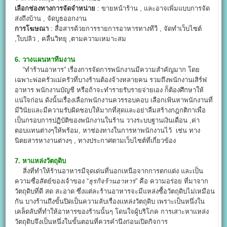
เลือกช่องทางการจัดจำหน่าย
: ขายหน้าร้าน , และอาจเพิ่มแบบการจัด
ส่งถึงบ้าน , จัดบูธออกงาน
การโฆษณา
: สื่อสารด้วยการรายการอาหารทางทีวี , จัดทำเว็บไซต์
,ใบปลิว , คลื่นวิทยุ ,ตามความเหมาะสม
6. วางแผนหาทีมงาน
“ทำร้านอาหาร” เรื่องการจัดการพนักงานมีความสำคัญมาก โดย
เฉพาะพ่อครัวแม่ครัวที่บางร้านต้องจ้างหลายคน รวมถึงพนักงานเสิร์ฟ
อาหาร พนักงานบัญชี หรือถ้าจะทำรายรับรายจ่ายเอง ก็ต้องศึกษาให้
แน่ใจก่อน ดังนั้นเรื่องเลือกพนักงานควรรอบคอบ เลือกเฟ้นหาพนักงานที่
มีวินัยและมีความรับผิดชอบให้มากที่สุดและอย่าลืมสร้างกฎกติกาเพื่อ
เป็นกรอบการปฏิบัติของพนักงานในร้าน วางระบบฐานเงินเดือน ,ค่า
ตอบแทนต่างๆให้พร้อม, หาช่องทางในการหาพนักงานไว้ เช่น ทาง
นิตยสารหางานต่างๆ , ทางประกาศตามเว็บไซต์ที่เกี่ยวข้อง
7. หาแหล่งวัตถุดิบ
สิ่งที่ทำให้ร้านอาหารมีจุดเด่นที่นอกเหนือจากการตกแต่ง และเป็น
ความซื่อสัตย์ของเจ้าของ “
ธุรกิจร้านอาหาร
” คือ ความอร่อย ที่มาจาก
วัตถุดิบที่ดี สด สะอาด ซึ่งแต่ละร้านอาหารจะมีแหล่งซื้อวัตถุดิบไม่เหมือน
กัน บางร้านถึงขั้นปิดเป็นความลับเรื่องแหล่งวัตถุดิบ เพราะเป็นหนึ่งใน
เคล็ดลับที่ทำให้อาหารของร้านนั้นๆ โดนใจผู้บริโภค การเสาะหาเเหล่ง
วัตถุดิบจึงเป็นหนึ่งในขั้นตอนที่ควรคำนึงก่อนเปิดกิจการ