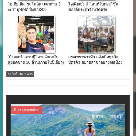
ไอเดียเลิศ “รถโฟล์ค+เตาถ่าน 3
ไอเดียเจ๋ง!!! “เสน่ห์ใบตอง” ขึ้น
in 1” บุฟเฟต์-ปิ้งย่าง299
ของดีประจำจังหวัดตรัง
“กุ้งตะกร้าเศรษฐี” จากเงินหมื่น…
กระเพราซาวห้า แจ้งเกิดธุรกิจ
สู่ยอดขาย 30 ล้าน(ภายในปีเดียว)
บัตรคิว ขยายสาขาอย่างต่อเนื่อง
ธุรกิจร้านอาหาร
Recommended