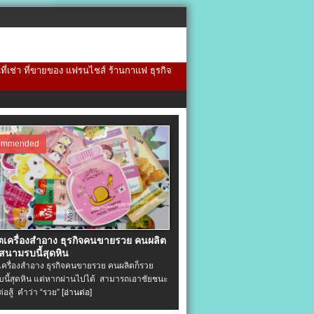
้นที่เช่า ที่ขายของ แฟรนไชส์ ร้านกาแฟ ธุรกิจ
ommended
ิตเครื่องสําอาง ธุรกิจคนขายรวย คนผลิต
 สนามรบนี้สุดหิน
ตเครื่องสําอาง ธุรกิจคนขายรวย คนผลิตก็รวย
นี้สุดหิน แต่หากผ่านไปได้ สามารถเอาชัยชนะ
่ต่อสู้ คำว่า “รวย”
[อ่านต่อ]