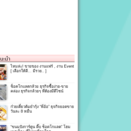
แนะนำ
ไหมล่ะ! ขายของ งานแฟร์ , งาน Event
[ เลือกให้ดี… มีรวย.. ]
ช็อคโกแลตกล้วย ธุรกิจซื้อง่าย-ขาย
คล่อง ธุรกิจกล้วยๆ ที่ต้องมีดีไซน์
ก๋วยเตี๋ยวต้มยำกุ้ง “พี่อ้อ” ธุจกิจยอดขาย
วันละ 8 หมื่น
“ขนมปังการ์ตูน ดิ๊บ ช็อคโกแลต” โฮม