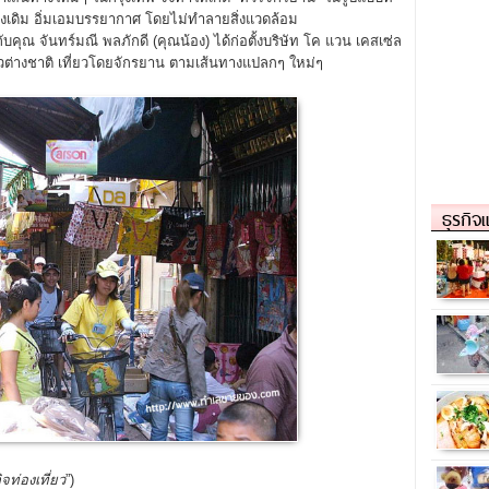
ห้คงเดิม อิ่มเอมบรรยากาศ โดยไม่ทำลายสิ่งแวดล้อม
คุณ จันทร์มณี พลภักดี (คุณน้อง) ได้ก่อตั้งบริษัท โค แวน เคสเซ่ล
ชาวต่างชาติ เที่ยวโดยจักรยาน ตามเส้นทางแปลกๆ ใหม่ๆ
ธุรกิจ
ิจท่องเที่ยว
”)