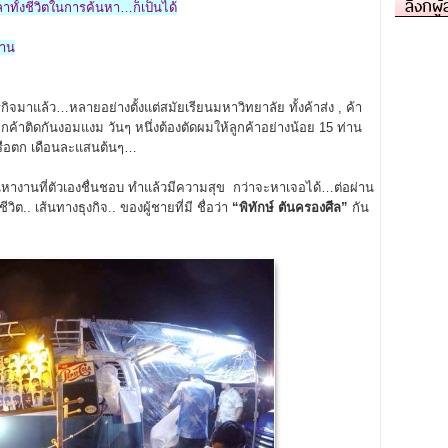
ลิงก์ผู
าทั้งชีวิตในการค้นหา…ก็เป็นได้
งาน
กิจมาแล้ว…หลายอย่างตั้งแต่สมัยเรียนมหาวิทยาลัย ทั้งค้าส่ง , ค้า
ลูกค้าติดกันงอมแงม วันๆ หนึ่งต้องตัดผมให้ลูกค้าอย่างน้อย 15 ท่าน
 หรือตก เดือนละแสนต้นๆ…
หางานที่ตัวเองชื่นชอบ ทำแล้วมีความสุข กว่าจะหาเจอได้…ต่อผ่าน
ิต.. เส้นทางธุงกิจ.. ของผู้ชายที่มี ชื่อว่า
“พิทักษ์ ตันครองศีล”
กัน