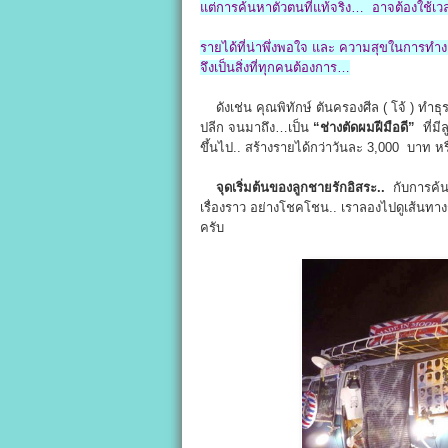
แต่การค้นหาตัวตนที่แท้จริง… อาจต้องใช้เวล
รายได้ที่น่าพึ่งพอใจ และ ความสุขในการทำ
จึงเป็นสิ่งที่ทุกคนต้องการ…
ดังเช่น คุณพิทักษ์ ตันครองศีล ( โจ้ ) ทำธุร
ปลีก จนมาถึง…เป็น
“ช่างตัดผมฝีมือดี”
ที่มี
ขึ้นไป.. สร้างรายได้กว่าวันละ 3,000 บาท
จุดเริ่มต้นของลูกชายรักอิสระ..
กับการค้น
เรื่องราว อย่างโชคโชน.. เราลองไปดูเส้นทางชีว
ครับ