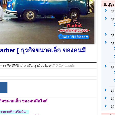
เมนูธุร
ธุร
ธุ
ธุ
ธุร
rber [ ธุรกิจขนาดเล็ก ของคนมี
in
ธุรกิจ SME น่าสนใจ
,
ธุรกิจบริการ
// 0 Comments
ธุ
ธุร
ธุร
กิจขนาดเล็ก
ของคนมีสไตล์
]
ธุ
ยากมากที่จะเริ่มต้น…