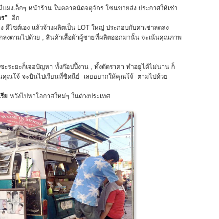
มีแผงเล็กๆ หน้าร้าน ในตลาดนัดจตุจักร โซนขายส่ง ประกาศให้เช่า
กร”
อีก
ง ดีไซต์เอง แล้วจ้างผลิตเป็น LOT ใหญ่ ประกอบกับค่าเช่าลดลง
กลงตามไปด้วย , สินค้าเสื้อผ้าผู้ชายที่ผลิตออกมานั้น จะเน้นคุณภาพ
ะยะก็เจอปัญหา ทั้งก๊อปปี้งาน , ทั้งตัดราคา ทำอยู่ได้ไม่นาน ก็
นคุณโจ้ จะบินไปเรียนที่ซิดนีย์ เลยอยากให้คุณโจ้ ตามไปด้วย
รีย
หวังไปหาโอกาสใหม่ๆ ในต่างประเทศ..