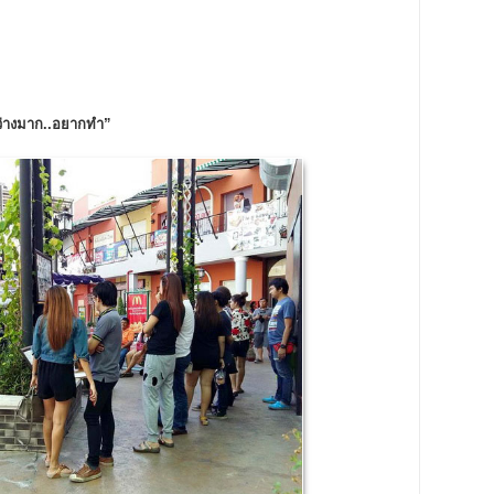
ว่างมาก..อยากทำ”