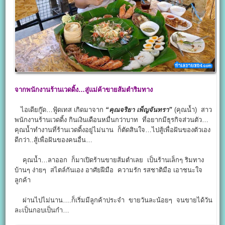
จากพนักงานร้าน
เวดดิ้ง…
สู่แม่ค้าขายส้มตำริมทาง
ไอเดียกู๊ด…ฟู้ดเทส เกิดมาจาก
“คุณจริยา เพ็ญจันทรา”
(คุณน้ำ) สาว
พนักงานร้านเวดดิ้ง กินเงินเดือนหมื่นกว่าบาท ที่อยากมีธุรกิจส่วนตัว…
คุณน้ำทำงานที่ร้านเวดดิ้งอยู่ไม่นาน ก็ตัดสินใจ…ไปสู้เพื่อฝันของตัวเอง
ดีกว่า..สู้เพื่อฝันของคนอื่น…
คุณน้ำ…ลาออก ก็มาเปิดร้านขายส้มตำเลย เป็นร้านเล็กๆ ริมทาง
บ้านๆ ง่ายๆ สไตล์กันเอง อาศัยฝีมือ ความรัก รสชาติมือ เอาชนะใจ
ลูกค้า
ผ่านไปไม่นาน….ก็เริ่มมีลูกค้าประจำ ขายวันละน้อยๆ จนขายได้วัน
ละเป็นกอบเป็นกำ…