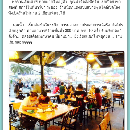
พอร้านเริ่มเข้าที่ ทุกอย่างเริ่มอยู่ตัว คุณน้ำจัดต่อซิครับ ลุยเปิดสาขา
สองที่ สตาร์ไนท์บาร์ซ่า ระยอง ร้านนี้ตกแต่งแบบสบายๆ สไตล์เปิดโล่ง
พึ่งเปิดร้านไม่นาน 2 เดือนเห็นจะได้
คุณน้ำ…เริ่มเข้มข้นในธุรกิจ การตลาดจากประสบการณ์จริง จัดโปร
เรียกลูกค้า ทานอาหารที่ร้านขั้นต่ำ 300 บาท ครบ 10 ครั้ง รับฟรีตำด้ง 1
ด้งจ้า… ตลอดเดือนพฤษาคม ที่ผ่านมา.. ยิ่งเรียกแขกไม่หยุดย่น… ร้าน
เต็มตลอดๆๆๆๆ