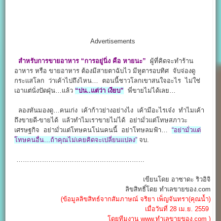
Advertisements
สำหรับการขายอาหาร “การอยู่นิ่ง คือ หายนะ”
ผู้ที่คิดจะทำร้าน
อาหาร หรือ ขายอาหาร ต้องมีสายตาฉับไว มีหูตารอบทิศ จับจ่องดู
กระแสโลก ว่าเค้าไปถึงไหน… ตอนนี้ชาวโลกเขาสนใจอะไร ไม่ใช่
เอาแต่นั่งปัดฝุ่น…แล้ว
“บ่น..แต่ว่า เงียบ”
พี่ขายไม่ได้เลย…
ลองหันมองดู…คนเก่ง เค้าก้าวย่างอย่างไง เค้ามีอะไรเจ๋ง ทำไมเค้า
ถึงขายดี-ขายได้ แล้วทำไมเราขายไม่ได้ อย่ามั่วแต่โทษสภาวะ
เศรษฐกิจ อย่ามั่วแต่โทษคนโน่นคนนี้ อย่าโทษลมฟ้า…
“อย่ามั่วแต่
โทษคนอื่น…ถ้าคุณไม่เคยคิดจะเปลี่ยนแปลง”
จบ.
……………………………………………………
เขียนโดย อาซาดะ ริวอิจิ
ลิขสิทธิ์โดย ทำเลขายของ.com
(ข้อมูลลิขสิทธ์จากสัมภาษณ์ จริยา เพ็ญจันทรา(คุณน้ำ)
เมื่อวันที่ 28 เม.ย. 2559
โดยทีมงาน www.ทำเลขายของ.com )