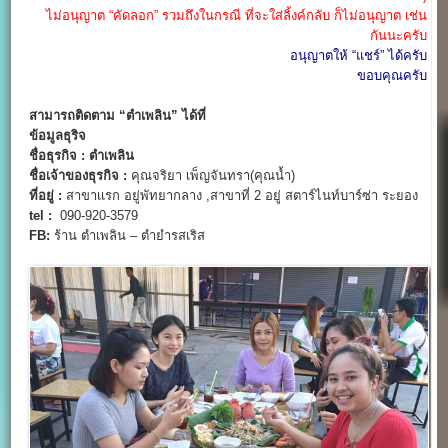
ไม่อนุญาต “คัดลอก” รวมถึงในกรณี ที่จะใส่ลิ้งค์กลับ ก็ไม่อนุญาต เช่น
กันนะครับ
อนุญาตให้ “แชร์” ได้ครับ
ขอบคุณครับ
สามารถติดตาม “ตำเพลิน” ได้ที่
ข้อมูลธุริจ
ชื่อธุรกิจ :
ตำเพลิน
ชื่อเจ้าของธุรกิจ :
คุณจริยา เพ็ญจันทรา(คุณน้ำ)
ที่อยู่ :
สาขาเเรก อยู่พัทยากลาง ,สาขาที่ 2 อยู่ สตาร์ไนท์บาร์ซ่า ระยอง
tel :
090-920-3579
FB:
ร้าน ตำเพลิน – ตำยำรสเริส