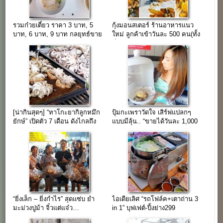
รวมก๋วยเตี๋ยว ราคา 3 บาท, 5
กุ้งมอนสเตอร์ ร้านอาหารแนว
บาท, 6 บาท, 9 บาท กลยุทธ์ขาย
ใหม่ ลูกค้าเข้าวันละ 500 คน(ทั้ง
ด้วยราคา
ที่เปิดมาแค่ 5 เดือน)
[น่ากินสุดๆ] “ทาโกะยากิลูกหมึก
ปุ้มกะเพราวัดใจ เสิร์ฟแปลกๆ
ยักษ์” เปิดตัว 7 เดือน ดังไกลถึง
แบบมีลุ้น.. “ขายได้วันละ 1,000
ไต้หวัน..
บาท ”
“ยิ่งเล็ก – ยิ่งกำไร” สุดแซ่บ ยำ
ไอเดียเลิศ “รถโฟล์ค+เตาถ่าน 3
มะม่วงปูม้า จิ๋วแต่แจ๋ว…
in 1” บุฟเฟต์-ปิ้งย่าง299