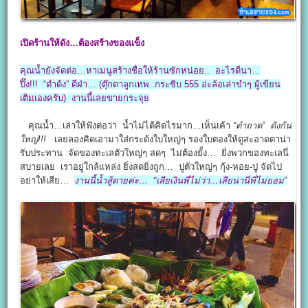
เปิดร้านให้ดัง…ต้องสร้างของแข็ง
คุณน้ำยังจัดต่อ…หาเมนูสร้างชื่อให้ร้านซักหน่อย.. อะไรดีนา…
ปิ๊ง!!! “ตำด้ง” ดีฝ่า… (ตุ๊กตาลูกเทพ..กระซิบ 555 อ่ะล้อเล่าขำๆ ผู้เขียน
เติมเองครับ) งานนี้เลยขายกระจุย
คุณน้ำ…เล่าให้ฟังต่อว่า น้ำไม่ได้คิดไรมาก…เห็นเค้า
“ตำถาด”
ดัง
กัน
ใหญ่!!!
เลยลองคิดเอามาใส่กระด้งใบใหญ่ๆ รองใบตองให้ดูสะอาดตาน่า
รับประทาน จัดของทะเลตัวใหญ่ๆ สดๆ ไม่ต้องยั้ง… ยิ่งพวกของทะเลนี่
สบายเลย เราอยู่ใกล้แหล่ง ยิ่งสดยิ่งถูก… ปูตัวใหญ่ๆ กุ้ง-หอย-ปู จัดไป
อย่าให้เสีย…
งานนี้น้ำสู้ตายค่ะ… “เสียเงินพี่ไม่ว่า…เสียน่านี่พี่ไม่ยอม”