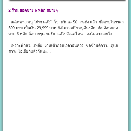
2
ร้าน ยอดขาย 6
หลัก สบายๆ
แค่เฉพาะเมนู
“ตำกระด้ง”
ก็ขายวันละ 50 กระด้ง แล้ว ซึ่งขายในราคา
599 บาท เป็นเงิน 29,999 บาท ยังไม่รวมถึงเมนูอื่นๆอีก ต่อเดือนยอด
ขาย 6 หลัก นี่สบายๆเลยครับ แต่ไปถึงแค่ไหน…คงไม่อาจเผยใจ
เพราะพี่กลัว…เพลีย งานเข้าก่อนเวลาอันควร ขอข้ามดีกว่า…ดูแต่
สาระ ไอเดียก็แล้วกันนะ…