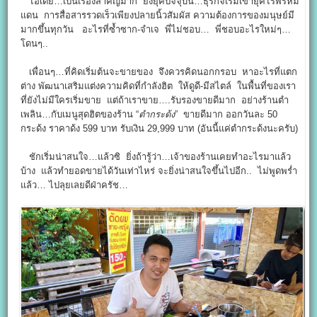
ไอเดีย…เป็นเรื่องสำคัญมาก ยิ่งยุคปัจจุบัน…ธุรกิจเริ่มเข้ายุคไร้พรหม
แดน การสื่อสารรวดเร็วเพียงปลายนิ้วสัมผัส ความต้องการของมนุษย์มี
มากขึ้นทุกวัน อะไรที่ซ้ำซาก-จำเจ พี่ไม่ชอบ… พี่ชอบอะไรใหม่ๆ…
โดนๆ..
เพื่อนๆ…ที่คิดเริ่มต้นจะขายของ จึงควรคิดนอกกรอบ หาอะไรที่แตก
ต่าง พัฒนาเสริมแต่งความคิดที่กำลังฮิต ให้ดูดี-มีสไตล์ ในพื้นที่ของเรา
ที่ยังไม่มีใครเริ่มขาย แต่ถ้าเราขาย….รับรองขายดีมาก อย่างร้านตำ
เพลิน…กับเมนูสุดฮิตของร้าน “
ตำกระด้ง
” ขายดีมาก ออกวันละ 50
กระด้ง ราคาด้ง 599 บาท รับเงิน 29,999 บาท (อันนี้แค่ตำกระด้งนะครับ)
ชักเริ่มน่าสนใจ…แล้วซิ ยิ่งถ้ารู้ว่า…เจ้าของร้านเคยทำอะไรมาแล้ว
บ้าง แล้วทำยอดขายได้วันเท่าไหร่ จะยิ่งน่าสนใจขึ้นไปอีก.. ไม่พูดพร่ำ
แล้ว… ไปลุยเลยดีฝ่าครัช…