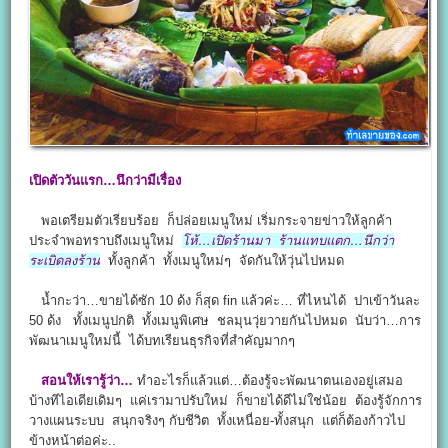
เปิดตัววันแรก…นึกว่ามีเรื่อง
พอเตรียมตัวเรียบร้อย ก็ปล่อยเมนูใหม่ เริ่มกระจายข่าวให้ลูกค้า
ประจำพอทราบถึงเมนูใหม่
โห้…เปิดร้านมา ร้านแทบแตก…นึกว่า
ระเบิดลงร้าน
ทั้งลูกค้า ทั้งเมนูใหม่ๆ จัดกันให้วุ่นไปหมด
น้ำกะว่า…ขายได้ซัก 10 ด้ง ก็สุด fin แล้วค่ะ… ที่ไหนได้ ปาเข้าวันละ
50 ด้ง ทั้งเมนูปกติ ทั้งเมนูพิเศษ ชลมุนวุ่ยวายกันไปหมด นับว่า…การ
พัฒนาเมนูใหม่นี้ ได้บทเรียนธุรกิจที่สำคัญมากๆ
สอนให้เรารู้ว่า…
ทำอะไรก็แล้วแต่…ต้องรู้จะพัฒนาตนเองอยู่เสมอ
บ้างทีไอเดียเดิมๆ แค่เรามาปรับใหม่ ก็ขายได้ดีไม่ใช่น้อย ต้องรู้จักการ
วางแผนระบบ สนุกจริงๆ กับชีวิต ทั้งเหนื่อย-ทั้งสนุก แต่ก็ต้องก้าวไป
ข้างหน้าต่อค่ะ..