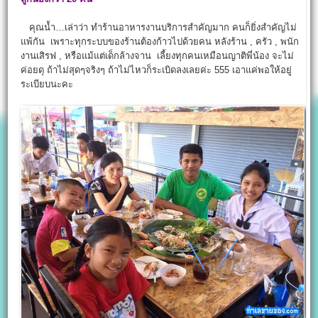
คุณน้ำ…เล่าว่า ทำร้านอาหารงานบริการสำคัญมาก คนก็ยิ่งสำคัญไม่
แพ้กัน เพราะทุกระบบของร้านต้องก้าวไปด้วยคน หลังร้าน , ครัว , พนัก
งานเสิรฟ , หรือแม้แต่เด็กล้างจาน เลี้ยงทุกคนเหมือนญาติพี่น้อง จะไม่
ค่อยดุ ถ้าไม่สุดๆจริงๆ ถ้าไม่ไหวก็ระเบิดลงเลยค่ะ 555 เอาแค่พอให้อยู่
ระเบียบนะคะ