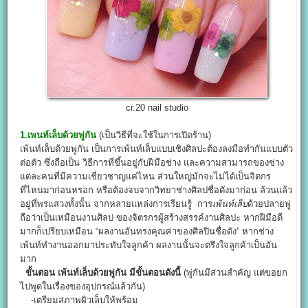
cr.20 nail studio
1.เพนท์เล็บด้วยพู่กัน
(เป็นวิธีที่จะใช้ในการเปิดร้าน)
เพ้นท์เล็บด้วยพู่กัน เป็นการเพ้นท์เล็บแบบเชิงศิลปะต้องลงมือทำกันแบบตัว
ต่อตัว ซึ่งถือเป็น วิธีการที่ขึ้นอยู่กับฝีมือช่าง และความสามารถของช่าง
แต่ละคนที่มีความเชี่ยวชาญแค่ไหน ส่วนใหญ่มักจะไม่ได้เป็นจิตกร
ที่ไหนมาก่อนหรอก หรือต้องจบจากวิทยาช่างศิลปชื่อดังมาก่อน ล้วนแล้ว
อยู่ที่พรแสวงทั้งนั้น จากหลายแหล่งการเรียนรู้ การ
เพ้นท์เล็บ
ด้วยปลายพู่
ถือว่าเป็นเหมือนงานศิลป ของจิตรกรผู้สร้างสรรค์งานศิลปะ หากฝีมือดี
มากก็เปรียบเหมือน “ผลงานอันทรงคุณค่าของศิลปินชื่อดัง” หากช่าง
เพ้นท์ทำงานออกมาประทับใจลูกค้า ผลงานนั้นจะตรึงใจลูกค้าเป็นอัน
มาก
ขั้นตอน เพ้นท์เล็บด้วยพู่กัน มีขั้นตอนดังนี้
(พู่กันมีส่วนสำคัญ แต่ขอยก
ไปพูดในเรื่องของอุปกรณ์แล้วกัน)
-เตรียมสภาพผิวเล็บให้พร้อม