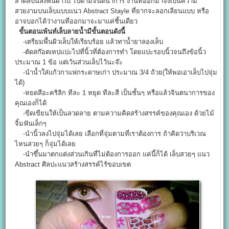
สาดสีบนลงพื้นผ้าใบ ไปตามจินตนาการ งานที่ออกมาจึงเป็นความ
สวยงามบนเล็บแบบแนว Abstract Stayle ที่ยากจะลอกเลียนแบบ หรือ
อาจบอกได้ว่างานที่ออกมาจะมาแค่ชิ้นเดียว
ขั้นตอนเพ้นท์เล็บลายน้ำมีขั้นตอนดังนี้
-เตรียมพื้นผิวเล็บให้เรียบร้อย แล้วทาน้ำยาลองเล็บ
-ตัดสก๊อตเทปแปะไปที่นิ้วที่ต้องการทำ โดยแปะรอบนิ้วจนถึงข้อนิ้ว
ประมาณ 1 ข้อ แต่เว้นส่วนเล็บไว้นะจ๊ะ
-นำน้ำใส่แก้วกาแฟกระดาษเก่า ประมาณ 3/4 ถ้วย(ให้พอเอาเล็บไปจุ่ม
ได้)
-หยดสีอะคริลิก ทีละ 1 หยุด ทีละสี เป็นชั้นๆ หรือแล้วจินตนาการของ
คุณเองก็ได้
-ขีดเขียนให้เป็นลวดลาย ตามความคิดสร้างสรรค์ของคุณเอง ด้วยไม้
จิ้มฟันเล็กๆ
-นำนิ้วลงไปจุ่มได้เลย เลือกที่จุ่มตามที่เราต้องการ ถ้าคิดว่าบริเวณ
ไหนสวยๆ ก็จุ่มได้เลย
-นำขึ้นมาตกแต่งส่วนเกินที่ไม่ต้องการออก แค่นี้ก็ได้ เล็บสวยๆ แนว
Abstract ศิลปะแนวสร้างสรรค์ไร้ขอบเขต