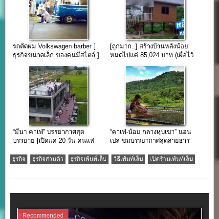
รถตัดผม Volkswagen barber [
[ถูกมาก..] สร้างบ้านหลังน้อย
ธุรกิจขนาดเล็ก ของคนมีสไตล์ ]
หมดไปแค่ 85,024 บาท (เผื่อไว้
ทำบ้านเช่า)
“มีนา คาเฟ่” บรรยากาศสุด
“คาเฟ่-น้อย กลางหุบเขา” นอน
บรรยาย [เปิดแค่ 20 วัน คนแห่
เปล-ชมบรรยากาศสุดสายธาร
ถ่ายรูปตรึม!!!]
ธุรกิจ
ธุรกิจส่วนตัว
ธุรกิจเพ้นท์เล็บ
วิธีเพ้นท์เล็บ
เปิดร้านเพ้นท์เล็บ
Recommended