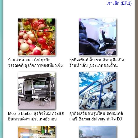
เจาะลึก (EP.1)
บ้านสวนมะนาวโห่ ธุรกิจ
ธุรกิจเพ้นท์เล็บ รวยด้วยคู่มือเปิด
วรรณคดี ธุรกิจการท่องเที่ยวเชิง
ร้านทำเล็บ [ประเภทของร้าน
เกษตร
เพ้นท์เล็บ] (EP.2)
Mobile Barber ธุรกิจใหม่ กระแส
ธุรกิจเสริมคนรุ่นใหม่ ตัดผมเดลิ
อินเทรนด์จากประเทศอังกฤษ
เวอรี่ Barber delivery หัวใจ DJ