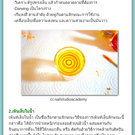
-วิเคราะห์รูปทรงเล็บ แล้วกำหนดลวดลายที่ต้องการ
-Darwing เป็นโครงร่าง
-เริ่มลงสี ตามลำดับ ด้วยพู่กันตามลักษณะการใช้งาน
-เคลือบเล็บเพื่อความคงทน และความสวยงามเป็นมันวาว
cr.nailstudioacademy
2.เพ้นเล็บในน้ำ
เพ้นท์เล็บในน้ำ เป็นชื่อเรียกตามลักษณะวิธีของการเพ้นท์เล็บลักษณะนี้
กล่าวคือ ได้มีการนำเทคนิกก่อนลอยตัวบนผิวน้ำ ผสมผสานกับ
จินตนาการที่จะใช้สีให้กลมกลืน หรือ ตัดกันด้วยวิธีการคล้ายกับศิลปิน