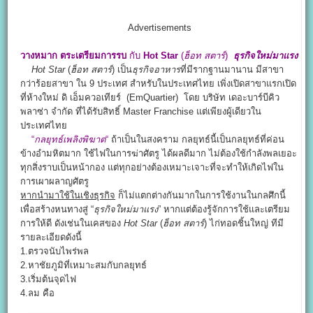
Advertisements
วางหมาก ตระเตรียมการรบ
กับ
Hot Star
(
ฮ็อท สตาร์
)
ธุรกิจใหม่มาแรง
Hot Star
(
ฮ็อท สตาร์
) เป็น
ธุรกิจอาหาร
ที่มีรากฐานมานาน มีสาขา
กว่าร้อยสาขา ใน 9 ประเทศ สำหรับในประเทศไทย เพิ่งเปิดสาขาแรกเปิด
ที่ห้างใหม่ ดิ เอ็มควอเทียร์ (EmQuartier) โดย บริษัท เดอะบาร์บีคิว
พลาซ่า จำกัด ที่ได้รับสิทธิ์ Master Franchise แต่เพียงผู้เดียวใน
ประเทศไทย
“
กลยุทธ์เพลิงพิฆาต
“
ถ้าเป็นในสงคราม กลยุทธ์นี้เป็นกลยุทธ์ที่ค่อน
ข้างอำมหิตมาก ใช้ไฟในการฆ่าศัตรู ได้ผลดีมาก ไม่ต้องใช้กำลังพลเยอะ
ทุกสิ่งราบเป็นหน้ากอง แต่ทุกอย่างต้องเหมาะเจาะที่จะทำให้เกิดไฟใน
การเผาผลาญศัตรู
หากนำมาใช้ในเชิงธุรกิจ
ก็ไม่แตกต่างกันมากในการใช้งานในกลศึกนี้
เพื่อสร้างหนทางสู่ “
ธุรกิจใหม่มาแรง
” หากแต่ต้องรู้จักการใช้และเตรียม
การให้ดี ดังเช่นในเคสของ
Hot Star
(
ฮ็อท สตาร์
) ไก่ทอดชิ้นใหญ่ ทีมี
รายละเอียดดังนี้
1.ตรวจนับไพร่พล
2.หาชัยภูมิที่เหมาะสมกับกลยุทธ์
3.เริ่มต้นจุดไฟ
4.ลม คือ