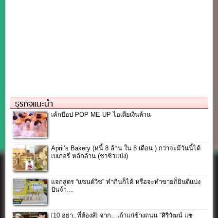
ธุรกิจแนะนำ
เค้กป๊อป POP ME UP ไอเดียเงินล้าน
April’s Bakery (หนี้ 8 ล้าน ใน 8 เดือน ) กว่าจะมีวันนี้ได้
เบเกอรี่ หลักล้าน (ชาซิวแป่ง)
แจกสูตร “แซนด์วิช” ทำกินก็ได้ หรือจะทำขายก็ยินดีแบ่ง
ปันจ้า…
[10 อย่า..ที่ต้องสู้] จาก…เถ้าแก่ข้างถนน “ศิริวัฒน์ แซ