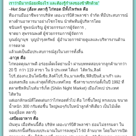
เราว่ามีมากน้อยเพียงไร และต้องรู้กำลงของข้าศึกด้วย”
–
Hot Star
(
ฮ็อท สตาร์
) ไก่ทอด มีทั้งไพร่พล คือ
ทีมงานมืออาชีพจากบริษัท เดอะบาร์บีคิวพลาซ่า จำกัด ที่มีประสบการณ์
ทางด้านอาหารมาอย่างโชกโชน นำทัพทีมผู้บริหารโดย
ชนินทร์ ชูพจน์เจริญ ผู้ช่วยกรรมการผู้จัดการ ,
ชาตยา สุพรรณพงศ์ ผู้ช่วยกรรมการผู้จัดการ
บุณย์ญานุช บุญบำรุงทรัพย์ ผู้อำนวยการฝ่ายดูแลและบริหารงานด้าน
การตลาด
แล้วแต่เป็นมือประสบการณ์สูงในวงการทั้งสิ้น
-อาวุธ คือ
ไก่ทอดคุณภาพดี อร่อยเด็ดเจ็ดย่านน้ำ ผ่านบททดสอบจากลูกค้ามากว่า
20 ปี กว่า 119 สาขา ใน 9 ประเทศ ได้แก่ ไต้หวัน,สิงค์
โปร์,ฮ่องกง,อินโดนีเซีย,สิงค์โปร์,จีน,มาเลเซีย,ฟิลิปปินส์,มาเก๊า และ
ออสเตรเลีย และล่าสุดก็ที่ประเทศไทย ซึ่งสาขาแรกก่อตั้งในปี 1992 ที่
ตลาดชิหลินไนท์มาร์เก็ต (Shilin Night Market) เมืองไทเป ประเทศ
ไต้หวัน
แต่เอกลักษณ์ที่โดดเด่นกว่าไก่ทอดทั่วไป คือ ไก่ชิ้นใหญ่ ทรงแบน ขนาด
น้ำหนัก 300 กรัมต่อชิ้น ใหญ่พอๆกับใบหน้าลูกค้าทีเดียว เป็นไม้เด็ด
ของ(ฮ็อท สตาร์)
-เสบียงอาหาร คือ
เงินทุน เมื่อทัพนนี้คือ บริษัท เดอะบาร์บีคิวพลาซ่า ย่อมไม่ธรรมดา ใน
เฟสแรกนี้เตรียมงบประมาณในการลงทุนไว้ 60 ล้านบาท โดยในการเปิด