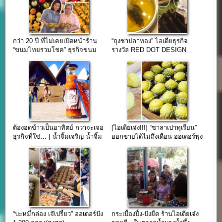
กว่า 20 ปี ที่ไม่เคยเปิดหน้าร้าน
“ถุงชาปลาทอง” ไอเดียธุรกิจ
“ขนมไทยรวมโชค” ธุรกิจขนม
รางวัล RED DOT DESIGN
ไทยโบราณ
AWARD 2014
ต้องอดข้าวเป็นอาทิตย์ กว่าจะเจอ
[ไอเดียเจ๋ง!!!] “ซาลาเปาทุเรียน”
ธุรกิจที่ใช่… [ น้ำจิ้มเจริญ น้ำจิ้ม
ออกขายได้ไม่ถึงเดือน ออเดอร์พุ่ง
สุด.. Amazing ]
3,800 ลูก/วัน
“บะหมี่กล่อง เจ๊เปรี้ยว” ออเดอร์ปัง
กระเบื้องปิ้ง-ปังยืด ร้านไอเดียเจ๋ง