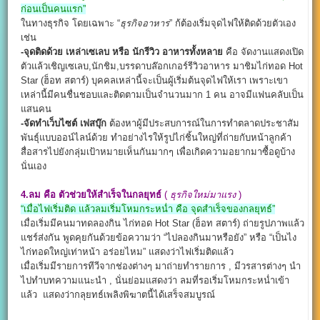
ก่อนเป็นคนแรก”
ในทางธุรกิจ โดยเฉพาะ “
ธุรกิจอาหาร
” ก้ต้องเริ่มจุดไฟให้ติดด้วยตัวเอง
เช่น
-จุดติดด้วย เหล่าเซเลบ หรือ นักรีวิว อาหารทั้งหลาย
คือ จัดงานแสดงเปิด
ตัวแล้วเชิญเซเลบ,นักชิม,บรรดาบล๊อกเกอร์รีวิวอาหาร มาชิมไก่ทอด Hot
Star (ฮ็อท สตาร์) บุคคลเหล่านี้จะเป็นผู้เริ่มต้นจุดไฟให้เรา เพราะเขา
เหล่านี้มีคนชื่นชอบและติดตามเป็นจำนวนมาก 1 คน อาจมีแฟนคลับเป็น
แสนคน
-จัดทำเว็บไซต์ เฟสบุ๊ก
ต้องหาผู้มีประสบการณ์ในการทำตลาดประชาสัม
พันธุ์แบบออน์ไลน์ด้วย ทำอย่างไรให้รูปไก่ชิ้นใหญ่ที่ถ่ายกับหน้าลูกค้า
สื่อสารไปยังกลุ่มเป้าหมายเห็นกันมากๆ เพื่อเกิดความอยากมาซื้อดูบ้าง
นั่นเอง
4.ลม คือ ตัวช่วยให้สำเร็จในกลยุทธ์
(
ธุรกิจใหม่มาแรง
)
“เมื่อไฟเริ่มติด แล้วลมเริ่มโหมกระหน่ำ คือ จุดสำเร็จของกลยุทธ์”
เมื่อเริ่มมีคนมาทดลองกิน ไก่ทอด Hot Star (ฮ็อท สตาร์) ถ่ายรูปภาพแล้ว
แชร์ส่งกัน พูดคุยกันด้วยข้อความว่า “ไปลองกินมาหรือยัง” หรือ “เป็นไง
ไก่ทอดใหญ่เท่าหน้า อร่อยไหม” แสดงว่าไฟเริ่มติดแล้ว
เมื่อเริ่มมีรายการทีวีจากช่องต่างๆ มาถ่ายทำรายการ , มีวรสารต่างๆ นำ
ไปทำบทความแนะนำ , นั่นย่อมแสดงว่า ลมที่รอเริ่มโหมกระหน่ำเข้า
แล้ว แสดงว่ากลุยทธ์เพลิงพิฆาตนี้ได้เสร็จสมบูรณ์