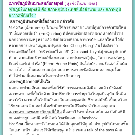
2.หาชัยภูมิที่เหมาะสมกับกลยุทธ์
(
ธุรกิจใหม่มาแรง
)
“ชัยภูมิในกลยุทธ์นี้ คือ สภาพภูมิประเทศที่เอื้ออำนวย และ สภาพภูมิ
อากาศที่เป็นใจ “
-สภาพภูมิประเทศที่เอื้ออำนวย กล่าวคือ
Hot Star
(
ฮ็อท สตาร์
)
ไก่ทอด
ใช้การบุกสาขาแรกที่ศูนย์การค้าเปิดใหม่
“ดิ เอ็มควอเทียร์” (EmQuartier) ที่มีคอนเซ็อปต่างไปจากห้างดังทั่วไป
นอกจากความหรูหราแล้ว ยังเป็นห้างที่รวมอาหารดังๆแปลกใหม่ ไว้อีก
หลายอย่าง เช่น “หมูแผ่นปรุงรส Bee Cheng Hiang” อันโด่งดังจาก
ประเทศสิงค์โปร์ , “ครัวซองต์ไทยากิ” (Croissant Taiyaki) ขนมรูปปลาที่
ทำมาจากแป้งครัวซองต์ที่ส่งตรงมาจากประเทศญี่ปุ่น , “มาการองสุดหรู
ปิแอร์ แอร์เม่ ปารีส” (Pierre Herme Paris) อันโด่งดังจากฝรั่งเศส เป็นต้น
กล่าวได้ว่า เป็นแหล่งรวมสุดยอดอาหารอร่อยชื่อดังจากหลายมุมโลก
ทำให้ทำเลนี้เหมาะสมในการทำธุรกิจมากๆ
-สภาพภูมิอากาศที่เป็นใจ
นอกจากทำเลดีเหมาะสมที่จะใช้ทำการตลาดเพลิงพิฆาตแล้ว ยังต้องมี
สภาพอากาศที่เป็นใจด้วย ถ้าเปรียบกับการทำธุรกิจในยุคปัจจุบัน นั่นคือ
แนวโน้ว ความเป็นไปในสังคม ในแต่ละยุคสมัย ซึ่งยุคสมัยนี้ เป็นยุคโลก
ไร้พรมแดน อินเตอร์เน็ตเข้ามีบทบาทในชีวิตประจำวันของทุกคน
สภาพอากาศของธุรกิจยุคนี้ก็คือ
สื่อสารไร้สายทั้งหมดนั่นเอง มือถือที่มี
กล่องถ่ายรูป แอปพิเคชั่นไลน์ โซเชียลอย่าง facebook
Hot Star (ฮ็อท สตาร์) ไก่ทอด ได้ใช้กลุยทธ์ให้ลูกค้าถ่ายรูปกับไก่ทอดชิ้น
ใหญ่เท่าหน้า แล้วแชร์ให้เพื่อนๆดู สร้างกระแส talk of the town ด้วย