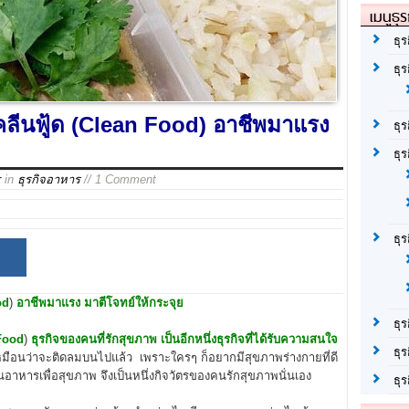
เมนูธุร
ธุร
ธุ
 คลีนฟู้ด (Clean Food) อาชีพมาแรง
ธุ
ธุร
r
in
ธุรกิจอาหาร
// 1 Comment
ธุ
od
)
อาชีพมาแรง
มาตีโจทย์ให้กระจุย
ธุร
Food
)
ธุรกิจของคนที่รักสุขภาพ เป็นอีกหนึ่งธุรกิจที่ได้รับความสนใจ
ธุร
ือนว่าจะติดลมบนไปแล้ว เพราะใครๆ ก็อยากมีสุขภาพร่างกายที่ดี
ินอาหารเพื่อสุขภาพ จึงเป็นหนึ่งกิจวัตรของคนรักสุขภาพนั่นเอง
ธุ