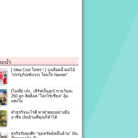
แนะนำ
[ Idea Cool โคตร ! ] ถุงเลือดน้ำผลไม้
“บรรจุภัณฑ์แรงๆ โดนใจ hipster”
[ไอเดีย เจ๋ง.. เสิร์ฟเป็นลูก] ขายวันละ
250 ลูก ฮิตฮ็อต “โลกโซเชียล” อุ้ม
แตงโม
ทำธุรกิจอะไรดี หาคำตอบอย่างมือ
อาชีพ เงินล้านที่คุณก็ทำได้
ธุรกิจรับทุบตึก “ขุมทรัพย์หมื่นล้าน” เงิน