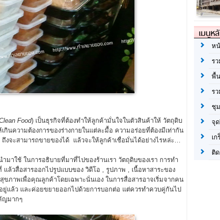
เมนูหล
หน
รว
พื้
รว
ชุ
Clean Food
) เป็นธุรกิจที่ต้องทำให้ลูกค้ามั่นใจในตัวสินค้าให้ วัตถุดิบ
จุด
ห้เกินความต้องการของร่างกายในแต่ละมื้อ ความอร่อยที่ต้องมีเท่ากัน
เก
อน ถึงจะสามารถขายของได้ แล้วจะให้ลูกค้าเชื่อมั่นได้อย่างไรหล่ะ…
ติด
งๆที่นำมาใช้ ในการอธิบายที่มาที่ไปของร้านเรา วัตถุดิบของเรา การทำ
่ แล้วสื่อสารออกไปรูปแบบของ วิดีโอ , รูปภาพ , เนื้อหาสาระของ
นูสุขภาพเพื่อคุณลูกค้าโดยเฉพาะนั่นเอง ในการสื่อสารอาจเริ่มจากคน
ใจเราอยู่แล้ว และค่อยขยายออกไปด้วยการบอกต่อ แต่ควรทำควบคู่กันไป
ำคัญมากๆ