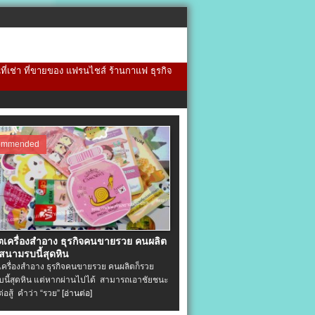
้นที่เช่า ที่ขายของ แฟรนไชส์ ร้านกาแฟ ธุรกิจ
ommended
ิตเครื่องสําอาง ธุรกิจคนขายรวย คนผลิต
 สนามรบนี้สุดหิน
ตเครื่องสําอาง ธุรกิจคนขายรวย คนผลิตก็รวย
นี้สุดหิน แต่หากผ่านไปได้ สามารถเอาชัยชนะ
่ต่อสู้ คำว่า “รวย”
[อ่านต่อ]