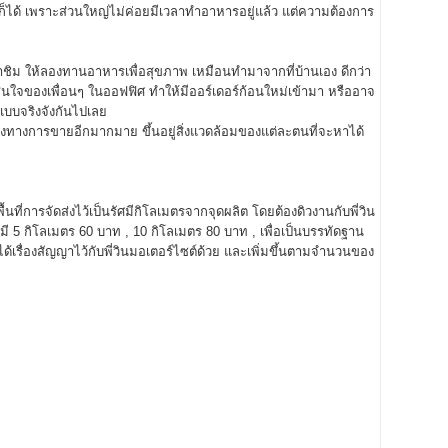
ย็นก็ได้ เพราะส่วนใหญ่ไม่ค่อยมีเวลาทำอาหารอยู่แล้ว แต่ความต้องการ
ขาชิม ให้ลองทานอาหารเพื่อสุขภาพ เหมือนทำมาจากที่บ้านเอง ดีกว่า
ของเพื่อนๆ ในออฟฟิศ ทำให้มีออร์เดอร์ก้อนใหม่เข้ามา หรืออาจ
แบบจริงจังกันไปเลย
ีช่องทางการขายอีกมากมาย ขึ้นอยู่สิ่งแวดล้อมของแต่ละตนที่จะหาได้
ี่การจัดส่งไว้เป็นรัศมีกิโลเมตรจากจุดผลิต โดยต้องดิวงานกับพี่วิน
มี 5 กิโลเมตร 60 บาท , 10 กิโลเมตร 80 บาท , เพื่อเป็นบรรทัดฐาน
งได้เรื่องสัญญาไว้กับพี่วินมอเตอร์ไซต์ด้วย และเพิ่มขึ้นตามจำนวนของ