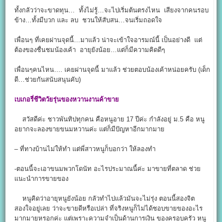
ทั้งกลัวว่าจะขาดทุน… ทั้งไม่รู้…จะไปเริ่มต้นตรงไหน เสียงจากคนรอบ
ข้าง…ทั้งมีบวก และ ลบ ชวนให้สับสน…จนเริ่มถอดใจ
เพื่อนๆ ที่เคยผ่านจุดนี้…มาแล้ว น่าจะเข้าใจอารมณ์นี้ เป็นอย่างดี แต่
ต้องของชื่นชมน้องเค้า อายุยังน้อย…แต่ก็มีความคิดดีๆ
เพื่อนๆคนไหน…. เคยผ่านจุดนี้ มาแล้ว ช่วยตอบน้องเค้าหน่อยครับ (เด็ก
ดี…ช่วยกันสนับสนุนคับ)
เบเกอรี่ชีวิตวัยรุ่นของหวานงานค้าขาย
สวัสดีค่ะ ชาวพันทิปทุกคน คือหนูอาย 17 ปีค่ะ กำลังอยู่ ม.5 คือ หนู
อยากจะลองขายขนมหวานค่ะ แต่ก็มีปัญหาอีกมากมาย
– ที่ทางบ้านไม่ให้ทำ แต่พี่สาวหนูก็บอกว่า ให้ลองทำ
-ตอนนี้จะเอาขนมพวกโดนัท อะไรประมาณนี้ค่ะ มาขายที่ตลาด ช่วย
แนะนำการขายของ
หนูคิดว่าอายุหนูยังน้อย กลัวทำไปแล้วมันจะไม่รุ่ง ตอนนี้สองจิต
สองใจอยู่เลย ว่าจะขายดีหรือเปล่า ที่จริงหนูก็ไม่ได้ชอบขายของอะไร
มากมายหรอกค่ะ แต่เพราะความจำเป็นด้านการเงิน ของครอบครัว หนู