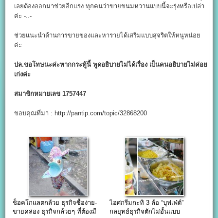
เลยต้องออกมาช่วยอีกแรง ทุกคนว่าขายขนมหวานแบบนี้จะรุ่งหรือเปล่า
ค่ะ -..-
ช่วยแนะนำด้านการขายของและหารายได้เสริมแบบสุจริตให้หนูหน่อย
ค่ะ
ปล.ขอโทษนะค่ะหากกระทู้นี้ พูดอธิบายไม่ได้เรื่อง เป็นคนอธิบายไม่ค่อย
เก่งค่
ะ
สมาชิกหมายเลข 1757447
ขอบคุณที่มา : http://pantip.com/topic/32868200
ช็อคโกแลตกล้วย ธุรกิจซื้อง่าย-
ไอศกรีมกะทิ 3 ล้อ “บุฟเฟ่ต์”
ขายคล่อง ธุรกิจกล้วยๆ ที่ต้องมี
กลยุทธ์ธุรกิจตักไม่อั้นแบบ