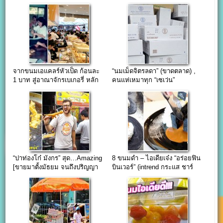
ดีไซน์
ไทยๆ(ทำง่าย-ขายคล่อง)
จากขนมเอแคลร์หัวเป็ด ก้อนละ
“นมเม็ดจิตรลดา” (ขาดตลาด) ,
1 บาท สู่อาณาจักรเบเกอรี่ หลัก
คนแห่เหมาทุก “เซเว่น”
ล้าน
“ปาท่องโก๋ มังกร” สุด…Amazing
8 ขนมดำ – ไอเดียเจ๋ง “อร่อยฟิน
[ขายมาตั้งมัธยม จนถึงปริญญา
บินเวอร์” (intrend กระแส ชาร์
โท]
โคล)