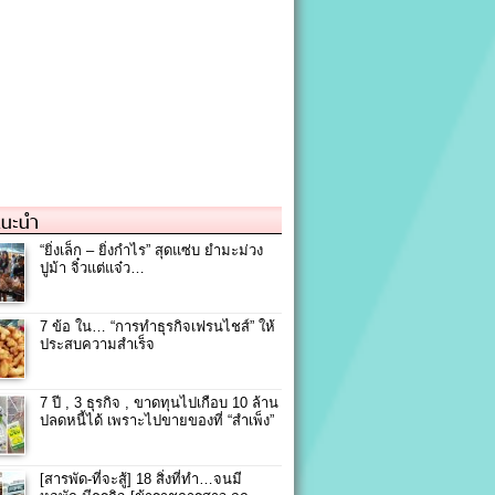
แนะนำ
“ยิ่งเล็ก – ยิ่งกำไร” สุดแซ่บ ยำมะม่วง
ปูม้า จิ๋วแต่แจ๋ว…
7 ข้อ ใน… “การทําธุรกิจเฟรนไชส์” ให้
ประสบความสำเร็จ
7 ปี , 3 ธุรกิจ , ขาดทุนไปเกือบ 10 ล้าน
ปลดหนี้ได้ เพราะไปขายของที่ “สำเพ็ง”
[สารพัด-ที่จะสู้] 18 สิ่งที่ทำ…จนมี