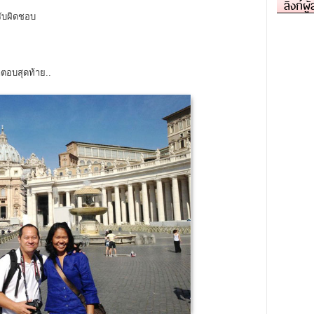
ลิงก์ผู
ับผิดชอบ
ำตอบสุดท้าย..