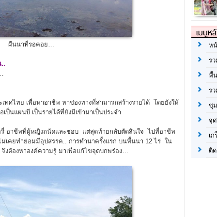
เมนูหล
ผืนนาที่รอคอย…
หน
รว
..
ย…
พื้
.
รว
ทศไทย เพื่อหาอาชีพ หาช่องทางที่สามารถสร้างรายได้ โดยยังให้
ชุ
่อเป็นแผนบี เป็นรายได้ที่ยังมีเข้ามาเป็นประจำ
จุด
 อาชีพที่ผู้หญิงถนัดและชอบ แต่สุดท้ายกลับตัดสินใจ ไปที่อาชีพ
เก
่ไม่เคยทำย่อมมีอุปสรรค.. การทำนาครั้งแรก บนพื้นนา 12 ไร่ ใน
ติด
จึงต้องหาองค์ความรู้ มาเพื่อแก้ไขจุดบกพร่อง…