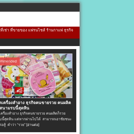
้นที่เช่า ที่ขายของ แฟรนไชส์ ร้านกาแฟ ธุรกิจ
ommended
ิตเครื่องสําอาง ธุรกิจคนขายรวย คนผลิต
 สนามรบนี้สุดหิน
ตเครื่องสําอาง ธุรกิจคนขายรวย คนผลิตก็รวย
นี้สุดหิน แต่หากผ่านไปได้ สามารถเอาชัยชนะ
่ต่อสู้ คำว่า “รวย”
[อ่านต่อ]