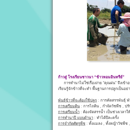
ก้าวสู่ โรงเรียนชาวนา “ข้าวหอมอินทรีย์”
การทำนาไม่ใช่เรื่องง่าย “คุณฝน” จึงเข้า
เรียนรู้จักข้าวที่จะทำ พื้นฐานการปลูกเป็นอย่
พันธุ์ข้าวที่จะต้องใช้ปลูก
: การคัดสรรพันธุ์ พัน
การเตรียมดิน
: การไถดิน , กำจัดวัชพืช , ปรั
การเตรียมน้ำ
: ต้องจัดสรรน้ำ เป็นช่วงเวล
การทำนาปี แบบดำนา
: ทำได้ปีละครั้ง
การจำกัดศัตรูพืช
: ทั้งแมลง , ทั้งหญ้าวัชพืช ,