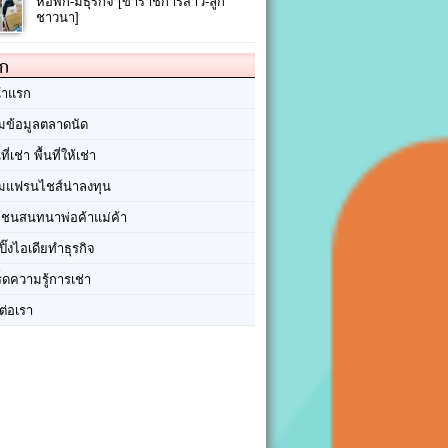
หอพัก-มีธุรกิจ [ข้าราชการสาว-ลูก
ชาวนา]
ัก
้าแรก
มข้อมูลตลาดนัด
นที่เช่า พื้นที่ให้เช่า
มแฟรนไชส์น่าลงทุน
มชนสนทนาพ่อค้าแม่ค้า
ปิ๊งไอเดียทำธุรกิจ
ร็ดความรู้การเช่า
ต่อเรา