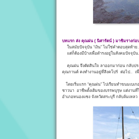
บทแรก ส่ง คุณฝน ( นิศารัตน์ ) มาชิมรางก่อน
ในสมัยปัจจุบัน “เงิน” ไม่ใช่คำตอบสุดท้า
แต่ก็ต้องมีบ้างเพื่อดำรงอยู่ในสังคมปัจจุบัน.
คุณฝน จึงตัดสินใจ ลาออกมาก่อน กลับประเ
คุณกานต์ คงทำงานอยู่ที่สิงคโปร์ ต่อไป.. เพื
โดยเริ่มแรก “คุณฝน” ไปเรียนทำขนมเบเกอรี่
ชาวนา อาชีพดั้งเดิมของบรรพบุรุษ แต่งานที
อำเภอหนองแซง จังหวัดสระบุรี กลับล้มเหลว 