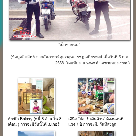
“เด็กขายนม”
(ข้อมูลลิขสิทธ์ จากสัมภาษณ์คุณวสุพล รชฏเสถียรพงษ์ เมื่อวันที่ 5 ก.ค.
2558 โดยทีมงาน www.ทำเลขายของ.com )
April’s Bakery (หนี้ 8 ล้าน ใน 8
เจ๊นิด “ปลาร้าเงินล้าน” ต้องนอนที่
เดือน ) กว่าจะมีวันนี้ได้ เบเกอรี่
แผง 7 ปี กว่าจะมี..วันที่ส่งลูก
หลักล้าน (ชาซิวแป่ง)
เรียนประเทศญี่ปุ่น