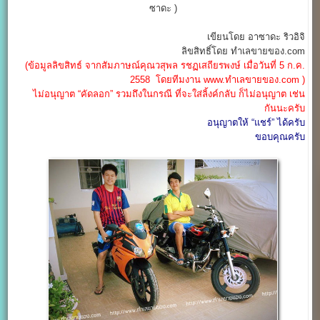
ซาดะ )
เขียนโดย อาซาดะ ริวอิจิ
ลิขสิทธิ์โดย ทำเลขายของ.com
(ข้อมูลลิขสิทธ์ จากสัมภาษณ์คุณวสุพล รชฏเสถียรพงษ์ เมื่อวันที่ 5 ก.ค.
2558 โดยทีมงาน www.ทำเลขายของ.com )
ไม่อนุญาต “คัดลอก” รวมถึงในกรณี ที่จะใส่ลิ้งค์กลับ ก็ไม่อนุญาต เช่น
กันนะครับ
อนุญาตให้ “แชร์” ได้ครับ
ขอบคุณครับ