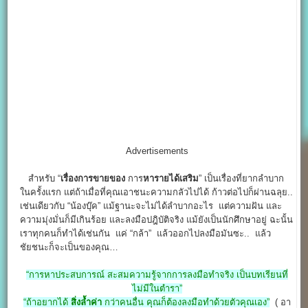
Advertisements
สำหรับ “
เรื่องการขายของ
การ
หารายได้เสริม
” เป็นเรื่องที่ยากลำบาก
ในครั้งแรก แต่ถ้าเมื่อที่คุณเอาชนะความกลัวไปได้ ก้าวต่อไปก็ผ่านฉลุย..
เช่นเดียวกับ “น้องบุ๊ค” แม้ฐานะจะไม่ได้ลำบากอะไร แต่ความฝัน และ
ความมุ่งมั่นก็มีเกินร้อย และลงมือปฎิบัติจริง แม้ยังเป็นนักศึกษาอยู่ ฉะนั้น
เราทุกคนก็ทำได้เช่นกัน แค่ “กล้า” แล้วออกไปลงมือมันซะ.. แล้ว
ชัยชนะก็จะเป็นของคุณ…
“การหาประสบการณ์ สะสมความรู้จากการลงมือทำจริง เป็นบทเรียนที่
ไม่มีในตำรา”
“ถ้าอยากได้
สิ่งล้ำค่า
กว่าคนอื่น คุณก็ต้องลงมือทำด้วยตัวคุณเอง”
( อา