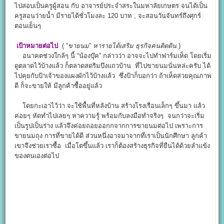
ไปสอบเป็นครูผู้สอน กับ อาจารย์ประจำสระในมหาลัยเกษตร จนได้เป็น
ครูสอนว่ายน้ำ มีรายได้ชั่วโมงละ 120 บาท , จะสอนวันจันทร์ถึงศุกร์
ตอนเย็นๆ
เป้าหมายต่อไป
( “
ขายนม
”
หารายได้เสริม
ธุรกิจคนติดดิน
)
อนาคตช่วงใกล้ๆ นี้ “น้องบุ๊ค” กล่าวว่า อาจจะไปทำฟาร์มเห็ด โดยเริ่ม
ดูตลาดไว้บ้างแล้ว ก็ตลาดสดริมบึงแถวบ้าน ที่ไปขายนมนั่นหล่ะครับ ได้
ไปคุยกับป้าเจ้าของแผงผักไว้บ้างแล้ว ซึ่งป้าก็บอกว่า ถ้าเห็ดสวยคุณภาพ
ดี ก็จะขายให้ มีลูกค้าซื้ออยู่แล้ว
โดยกะเอาไว้ว่า จะใช้พื้นที่หลังบ้าน สร้างโรงเรือนเล็กๆ ขึ้นมา แล้ว
ค่อยๆ หัดทำไปเลยๆ หาความรู้ พร้อมกับลงมือทำจริงๆ จนกว่าจะเริ่ม
เป็นรูปเป็นร่าง แล้วจึงค่อยถอยออกกจากการขายนมต่อไป เพราะการ
ขายนมถุง การที่ขายได้ดี ส่วนหนึ่งอาจมาจากที่เราเป็นนักศึกษา ลูกค้า
เขาจึงช่วยเราซื้อ เมื่อโตขึ้นแล้ว เราก็ต้องสร้างธุรกิจที่ยืนได้ด้วยลำแข้ง
ของตนเองต่อไป