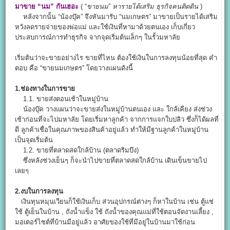
มาขาย “นม” กันเฮอะ
( “
ขายนม
”
หารายได้เสริม
ธุรกิจคนติดดิน
)
หลังจากนั้น “น้องบุ๊ค” จึงหันมารับ “นมเกษตร” มาขายเป็นรายได้เสริม
หวังลดรายจ่ายของพ่อแม่ และใช้เงินที่หามาด้วยตนเอง เก็บเกี่ยว
ประสบการณ์การทำธุรกิจ จากจุดเริ่มต้นเล็กๆ ในรั้วมหาลัย
เริ่มต้นว่าจะขายอย่างไร ขายที่ไหน ต้องใช้เงินในการลงทุนน้อยที่สุด คำ
ตอบ คือ “ขายนมเกษตร” โดยวางแผนดังนี้
1.ช่องทางในการขาย
1.1. ขายส่งตอนเช้าในหมู่บ้าน
น้องบุ๊ค วางแผนว่าจะขายส่งในหมู่บ้านตนเอง และ ใกล้เคียง ส่งช่วง
เช้าก่อนที่จะไปมหาลัย โดยเริ่มหาลูกค้า จากการแจกใบปลิว ซึ่งก็ได้ผลที่
ดี ลูกค้าเชื่อในคุณภาพของสินค้าอยู่แล้ว ทำให้มีฐานลูกค้าในหมู่บ้าน
เป็นจุดเริ่มต้น
1.2. ขายที่ตลาดสดใกล้บ้าน (ตลาดริมบึง)
ซึ่งหลังช่วงเย็นๆ ก็จะนำไปขายที่ตลาดสดใกล้บ้าน เดินเข็นขายไป
เลยๆ
2.งบในการลงทุน
เงินทุนหมุนเวียนก็ใช้เงินเก็บ ส่วนอุปกรณ์ต่างๆ ก็หาในบ้าน เช่น ตู้แช่
ใช้ ตู้เย็นในบ้าน , ถังน้ำแข็ง ใช้ ถังน้ำของคุณแม่ที่ใช้ตอนจัดงานเลี้ยง ,
มอเตอร์ไซต์ที่บ้านมีอยู่แล้ว อาศัยของใช้ที่มีอยู่ในบ้านมาใช้ก่อน