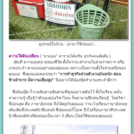
อุปกรณ์ในบ้าน.. เอามาใช้ก่อนน่า…
ความใฝ่ฝันเปลี่ยน
( “
ขายนม
”
หารายได้เสริม
ธุรกิจคนติดดิน
)
เดิมที ความมุ่งหมายของชีวิต ตั้งใจว่าจะทำงานในสายราชการ หรือ
งานประจำ ตามแบบอย่างของคุณแม่ เพราะเป็นความตั้งใจส่วนหนึ่งของ
คุณแม่ ซึ่งคุณแม่เคยเปรยว่า
“การทำธุรกิจส่วนตัวงานมันหนัก ค่อน
ข้างลำบาก มีความเสี่ยงสูง”
จึงอยากให้น้องบุ๊คทำงานประจำดีกว่า
ซึ่งน้องบุ๊ค ก็วางเส้นทางเดินตามที่คุณแม่วาดฝันไว้ ตั้งใจเรียน หมั่น
หาความรู้ เมื่อรู้ว่าตัวเองอ่อนวิชาไหน ก็พยายามฝึกฝนเรียนรู้ โดยวิชา
ที่อ่อนสุด คือ ภาษาอังกฤษ จึงได้คุยกับคุณแม่ ว่าจะไปเรียนภาษาอังกฤษ
เพิ่มเติมที่ประเทศนิวซีแลนด์ ซึ่งคุณแม่ก็โอเค จึงไปเรียนภาษาที่ประเทศ
นิวซีแลนด์ช่วงปิดเทอมเป็นเวลา 3 เดือน (โดยใช้ทุนของคุณแม่)