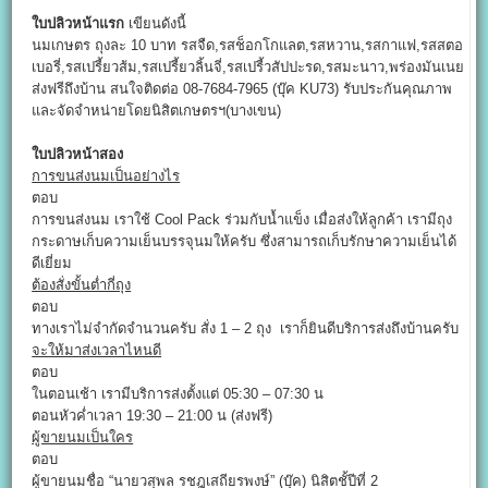
ใบปลิวหน้าแรก
เขียนดังนี้
นมเกษตร ถุงละ 10 บาท รสจืด,รสช็อกโกแลต,รสหวาน,รสกาแฟ,รสสตอ
เบอรี่,รสเปรี้ยวส้ม,รสเปรี้ยวลิ้นจี่,รสเปรี้วสัปปะรด,รสมะนาว,พร่องมันเนย
ส่งฟรีถึงบ้าน สนใจติดต่อ 08-7684-7965 (บุ๊ค KU73) รับประกันคุณภาพ
และจัดจำหน่ายโดยนิสิตเกษตรฯ(บางเขน)
ใบปลิวหน้าสอง
การขนส่งนมเป็นอย่างไร
ตอบ
การขนส่งนม เราใช้ Cool Pack ร่วมกับน้ำแข็ง เมื่อส่งให้ลูกค้า เรามีถุง
กระดาษเก็บความเย็นบรรจุนมให้ครับ ซึ่งสามารถเก็บรักษาความเย็นได้
ดีเยี่ยม
ต้องสั่งขั้นต่ำกี่ถุง
ตอบ
ทางเราไม่จำกัดจำนวนครับ สั่ง 1 – 2 ถุง เราก็ยินดีบริการส่งถึงบ้านครับ
จะให้มาส่งเวลาไหนดี
ตอบ
ในตอนเช้า เรามีบริการส่งตั้งแต่ 05:30 – 07:30 น
ตอนหัวค่ำเวลา 19:30 – 21:00 น (ส่งฟรี)
ผู้ขายนมเป็นใคร
ตอบ
ผู้ขายนมชื่อ “นายวสุพล รชฎเสถียรพงษ์” (บุ๊ค) นิสิตชั้ปีที่ 2