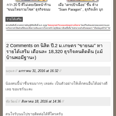
กว่า 20 ปี ที่ไม่เคยเปิดหน้าร้าน
เมื่อ “เครปป้าเฉื่อย” ขึ้น ห้าง
“ขนมไทยรวมโชค” ธุรกิจขนม
“Siam Paragon” , ธุรกิจเล็ก บุก
ไทยโบราณ
ตลาดใจกลางเมือง
รายได้เสริม
2 Comments on นิสิต ปี.2 ม.เกษตร “ขายนม” หา
รายได้เสริม เดือนละ 18,320 ธุรกิจคนติดดิน (แม้
บ้านพอมีฐานะ)
นฤมล //
มกราคม 31, 2016 at 16:32
//
น้องคนนี้น่าชื่นชมมากๆ เลยค่ะ เป็นตัวอย่างให้เด็กคนอื่นได้อย่างดี
เลย ขอแชร์นะคะ
ชัยวัฒน์ //
สิงหาคม 18, 2016 at 14:36
//
สนใจรับนมไปขายติดต่อได้ที่ใครครับ