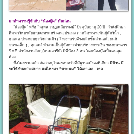
มาทำความรู้จักกับ “น้องบุ๊ค” กันก่อน
“น้องบุ๊ค” หรือ “วสุพล รชฏเสถียรพงษ์” ปัจจุบันอายุ 20 ปี กำลังศึกษา
ที่มหาวิทยาลัยเกษตรศาสตร์ คณะประมง ภาควิชาเพาะพันธุ์สัตว์น้ำ ,
คุณพ่อ ประกอบธุรกิจส่วนตัว ( โรงงานรับจ้างผลิตชิ้นส่วนอลั่ะยนต์
ขนาดเล็ก ) , คุณแม่ ทำงานเป็นผู้จัดการฝ่ายบริหารการเงิน ของธนาคาร
SME สำนักงานใหญ่(ถนนอารีย์) มีพี่น้อง 3 คน โดยน้องบุ๊คเป็นคนสุด
ท้อง
ซึ่งโดยรวมแล้ว จัดว่าอยู่ในครอบครัวที่มีฐานะมั่งคงทีเดียว
มีบ้าน มี
รถให้ขับอย่างสบาย
แต่ไหงมา “ขายนม” ได้เล่าเออ.. เธอ