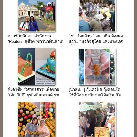
จากชีวิตนักข่าวสำนักงาน
ไข่.. ร้อยล้าน “ อยากกิน ต้องต่อ
‘Reuters’ สู่ชีวิต “ชาวนาเงินล้าน”
แถว.. ” ธุรกิจสุโค่ย แห่งประเทศ
(ความสุขไม่จำกัด)
ญี่ปุ่น…
ทิ้งอาชีพ “วิศวกรสาว” เพื่อขาย
[น่าสน.. ] กุ้งเครฟิช กุ้งคอนโด
“เค้ก 3มิติ” ธุรกิจอินเทรนด์ ราย
ใช้ที่น้อย ธุรกิจรายได้เสริม กิโล
ได้เสริมโดนใจ
3,000 ฿