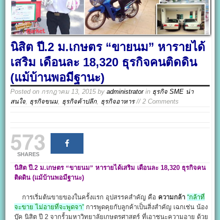
นิสิต ปี.2 ม.เกษตร “ขายนม” หารายได้
เสริม เดือนละ 18,320 ธุรกิจคนติดดิน
(แม้บ้านพอมีฐานะ)
Posted on
กรกฎาคม 13, 2015
by
administrator
in
ธุรกิจ SME น่า
สนใจ
,
ธุรกิจขนม
,
ธุรกิจค้าปลีก
,
ธุรกิจอาหาร
// 2 Comments
573
SHARES
นิสิต ปี.2 ม.เกษตร
“ขายนม”
หารายได้เสริม
เดือนละ 18,320
ธุรกิจคน
ติดดิน
(แม้บ้านพอมีฐานะ)
การเริ่มต้นขายของในครั้งแรก อุปสรรคสำคัญ คือ
ความกล้า
“กล้าที่
จะขาย ไม่อายที่จะพูดจา”
การพูดคุยกับลูกค้าเป็นสิ่งสำคัญ เฉกเช่น น้อง
บุ๊ค นิสิต ปี 2 จากรั้วมหาวิทยาลัยเกษตรศาสตร์ ที่เอาชนะความอาย ด้วย