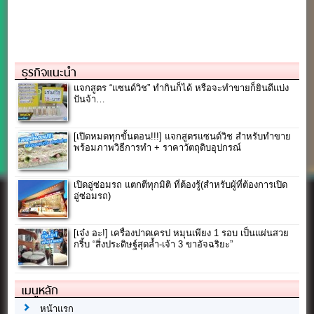
ธุรกิจแนะนำ
แจกสูตร “แซนด์วิช” ทำกินก็ได้ หรือจะทำขายก็ยินดีแบ่ง
ปันจ้า…
[เปิดหมดทุกขั้นตอน!!!] แจกสูตรแซนด์วิช สำหรับทำขาย
พร้อมภาพวิธีการทำ + ราคาวัตถุดิบอุปกรณ์
เปิดอู่ซ่อมรถ แตกตีทุกมิติ ที่ต้องรู้(สำหรับผู้ที่ต้องการเปิด
อู่ซ่อมรถ)
[เจ๋ง อะ!] เครื่องปาดเครป หมุนเพียง 1 รอบ เป็นแผ่นสวย
กริ้บ “สิ่งประดิษฐ์สุดล้ำ-เจ้า 3 ขาอัจฉริยะ”
เมนูหลัก
หน้าแรก