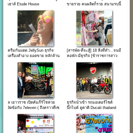
เฮาส์ Etude House
ขายรวย คนผลิตก็รวย สนามรบนี้
สุดหิน
ครีมกันแดด JellySun ธุรกิจ
[สารพัด-ที่จะสู้] 18 สิ่งที่ทำ…จนมี
เครื่องสำอาง ยอดขาย หลักล้าน
หอพัก-มีธุรกิจ [ข้าราชการสาว-
ไม่ได้มาเพราะโชคช่วย
ลูกชาวนา]
ล เยาวราช เปิดคัมภีร์โชห่วย
ธุรกิจนำเข้า รถมอเตอร์ไซต์
งัดข้อกับ 7eleven ( ถึงคราวที่เซ
บิ๊กไบค์ ดูคาติ Ducati thailand
เว่นต้อง “กลัว” บ้าง )
ยอดขายหลักล้าน