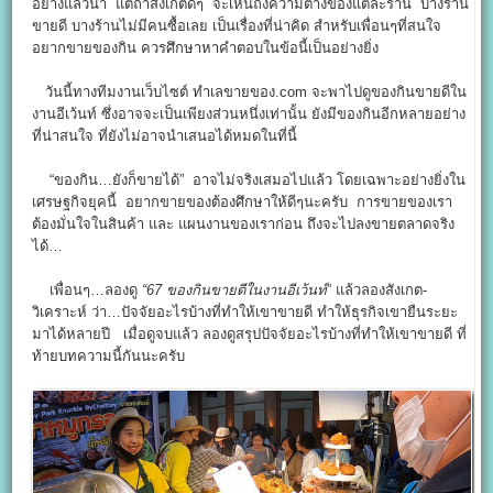
อย่างแล้วน้า แต่ถ้าสังเกตดีๆ จะเห็นถึงความต่างของแต่ละร้าน บางร้าน
ขายดี บางร้านไม่มีคนซื้อเลย เป็นเรื่องที่น่าคิด สำหรับเพื่อนๆที่สนใจ
อยากขายของกิน ควรศึกษาหาคำตอบในข้อนี้เป็นอย่างยิ่ง
วันนี้ทางทีมงานเว็บไซต์ ทำเลขายของ.com จะพาไปดูของกินขายดีใน
งานอีเว้นท์ ซึ่งอาจจะเป็นเพียงส่วนหนึ่งเท่านั้น ยังมีของกินอีกหลายอย่าง
ที่น่าสนใจ ที่ยังไม่อาจนำเสนอได้หมดในที่นี้
“ของกิน…ยังก็ขายได้” อาจไม่จริงเสมอไปแล้ว โดยเฉพาะอย่างยิ่งใน
เศรษฐกิจยุคนี้ อยากขายของต้องศึกษาให้ดีๆนะครับ การขายของเรา
ต้องมั่นใจในสินค้า และ แผนงานของเราก่อน ถึงจะไปลงขายตลาดจริง
ได้…
เพื่อนๆ…ลองดู
“67 ของกินขายดีในงานอีเว้นท์
” แล้วลองสังเกต-
วิเคราะห์ ว่า…ปัจจัยอะไรบ้างที่ทำให้เขาขายดี ทำให้ธุรกิจเขายืนระยะ
มาได้หลายปี เมื่อดูจบแล้ว ลองดูสรุปปัจจัยอะไรบ้างที่ทำให้เขาขายดี ที่
ท้ายบทความนี้กันนะครับ