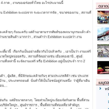
ย 4 ภาค , งานของอร่อยทั่วไทย อะไรประมาณนี้
ตลาดน
 Exhibition จะแบ่งจาก ระยะเวลาการจัด , ขนาดของงาน , สถานที่
ูจะคล้ายๆ กันนะครับ แต่ถ้าเอาตามรากศัพท์ของพจนานุกรมแล้ว คำ
นขายสินค้า มากกว่า , ส่วนคำว่า Exhibition จะแปลว่า งาน
เดี๋ยวนี้ เรียกกันเป็นอย่างเดียวกันไปแล้วครับ , เอาเป็นว่า งานแฟร์
าดใหญ่หน่อยครับ , สถานที่จัดอย่างเช่น เมืองทองธานี , ศูนย์
านที่เหล่านี้ จะจัดงานแฟร์ หรือ Exhibition อยู่เป็นประจำ ราว 2
า , ผู้ผลิต , ที่มีลักษณะคล้ายกันๆ ตามประเภทสิค้า เช่น ประเภท
 , ประเภทรถยนต์ นั่นทำให้เป็นโยชน์อยู่ส่วนหนึ่ง ว่าผู้ที่มาเดิน
เมนูต
่นอน…
หน
ช่นกัน แต่มีขนาดกลางๆ โดยส่วนใหญ่จะนิยมจัดกันตาม พื้นที่ส่วน
ริษัทใหญ่ๆ , ศูนย์ราชการ , พื้นที่สถานที่ท่องเที่ยวสำคัญๆ