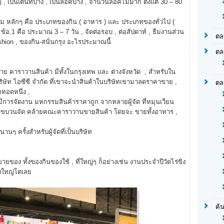
 เป็นเต็นท์บ้าง , เป็นล็อคบ้าง , จำนวนล็อคไม่มาก ตั้งแต่ 30 – 80
่ม หลักๆ คือ ประเภทของกิน ( อาหาร ) และ ประเภทของทั่วไป (
ข้อ.1 คือ ประมาณ 3 – 7 วัน , จัดต่อรอบ , ต่อสัปดาห์ , ธีมงานส่วน
ตล
shion , ของกิน-สนั่นกรุง อะไรประมาณนี้
ตล
 คาราวานสินค้า มีทั้งในกรุงเทพ และ ต่างจังหวัด , สำหรับใน
ริษัท ไอซีซี จำกัด ที่เขาจะนำสินค้าในบริษัทเขามาลดราคาขาย ,
ตล
ีกทอดหนึ่ง ,
ีการจัดงาน มหกรรมสินค้าราคาถูก จากหลายผู้จัด ที่หมุนเวียน
ป็นขบวนจัด คล้ายคณะคาราวานขายสินค้า โดยจะ ขายทั้งอาหาร ,
ๆ ครั้งสำหรับผู้จัดที่เป็นบริษัท
อง ทั้งของกินของใช้ , ที่ใหญ่ๆ ก็อย่างเช่น งานประจำปีวัดไร่ขิง
างใหญ่โตเลย
ค้