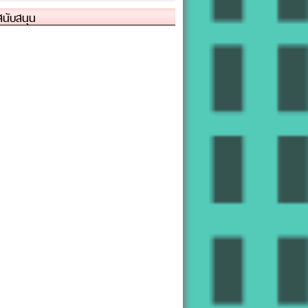
้สนับสนุน