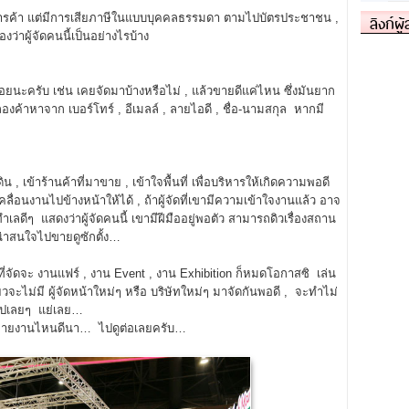
ลิงก์ผู
รค้า แต่มีการเสียภาษีในแบบบุคคลธรรมดา ตามไปบัตรประชาชน ,
งว่าผู้จัดคนนี้เป็นอย่างไรบ้าง
นะครับ เช่น เคยจัดมาบ้างหรือไม่ , แล้วขายดีแค่ไหน ซึ่งมันยาก
 ลองค้าหาจาก เบอร์โทร์ , อีเมลล์ , ลายไอดี , ชื่อ-นามสกุล หากมี
ิน , เข้าร้านค้าที่มาขาย , เข้าใจพื้นที่ เพื่อบริหารให้เกิดความพอดี
เคลื่อนงานไปข้างหน้าให้ได้ , ถ้าผู้จัดที่เขามีความเข้าใจงานแล้ว อาจ
ำเลดีๆ แสดงว่าผู้จัดคนนี้ เขามีฝีมืออยู่พอตัว สามารถดิวเรื่องสถาน
น่าสนใจไปขายดูซักตั้ง…
 ที่จัดจะ งานแฟร์ , งาน Event , งาน Exhibition ก็หมดโอกาสซิ เล่น
๋ยวจะไม่มี ผู้จัดหน้าใหม่ๆ หรือ บริษัทใหม่ๆ มาจัดกันพอดี , จะทำไม่
งไปเลยๆ แย่เลย…
ขายงานไหนดีนา… ไปดูต่อเลยครับ…