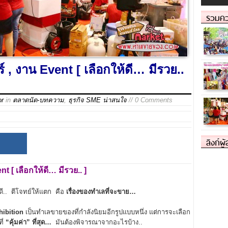
รวมคว
, งาน Event [ เลือกให้ดี… มีรวย..
or
in
ตลาดนัด-บทความ
,
ธุรกิจ SME น่าสนใจ
// 0 Comments
ลิงก์ผู
ent
[ เลือกให้ดี… มีรวย.. ]
้ดี.. ตีโจทย์ให้แตก คือ
เรื่องของทำเลที่จะขาย…
hibition
เป็นทำเลขายของที่กำลังนิยมอีกรูปแบบหนึ่ง แต่การจะเลือก
ี่
“คุ้มค่า”
ที่สุด…
มันต้องพิจารณาจากอะไรบ้าง..