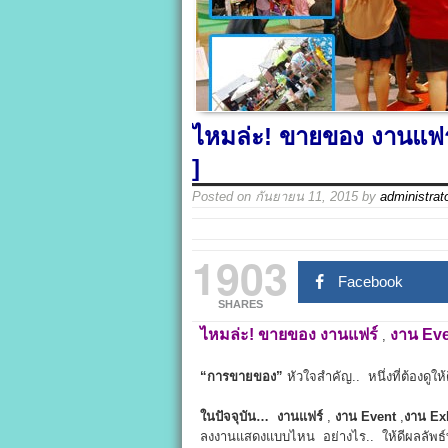
ไหมล่ะ! ขายของ งานแฟร์ 
]
Posted on
กันยายน 11, 2015
by
administrat
1903
Facebook
SHARES
ไหมล่ะ! ขายของ
งานแฟร์
งาน Ev
,
“การขายของ”
หัวใจสำคัญ.. หนึ่งที่ต้องดูให
ในปัจจุบัน…
งานแฟร์
,
งาน Event
,
งาน Ex
ลงงานแสดงแบบไหน อย่างไร.. ให้ดีผลลัพธ์ท