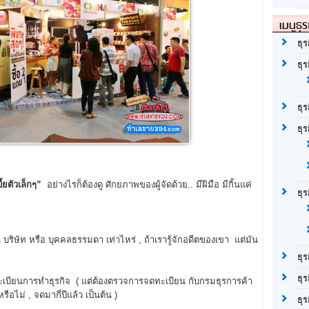
เมนูธุร
ธุร
ธุ
ธุ
ธุร
้ยตัวเล็กๆ”
อย่างไรก็ต้องดู ศักยภาพของผู้จัดด้วย.. มีฝีมือ มีกิ้นแค่
ธุ
น บริษัท หรือ บุคคลธรรมดา เท่าไหร่ , ถ้าเรารู้จักอดีตของเขา แต่มัน
ธุร
ธุร
ทะเบียนการทำธุรกิจ ( แต่ต้องตรวจการจดทะเบียน กับกรมธุรการค้า
ือไม่ , จดมากี่ปีแล้ว เป็นต้น )
ธุ