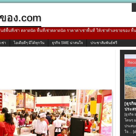
ของ.com
ธ์พื้นที่เช่า ตลาดนัด พื้นที่เช่าตลาดนัด ราคาค่าเช่าพื้นที่ ให้เช่าทำเลขายของ พื
้เช่า
ไอเดียดีๆ มีได้ทุกวัน
ธุรกิจ SME น่าสนใจ
ประชาสัมพันธ์ฟรี
Rec
[ธุรกิ
ประสบ
[ธุรกิจ
โดนๆ ม
ประสบก
ใจ…
[อ