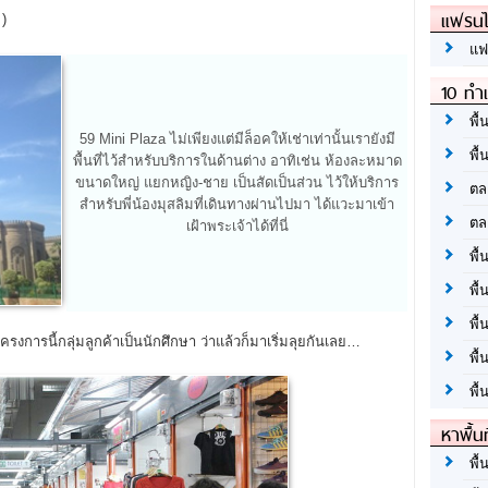
แฟรนไ
 )
แฟ
10 ทำเ
พื้
59 Mini Plaza ไม่เพียงแต่มีล็อคให้เช่าเท่านั้นเรายังมี
พื้
พื้นที่ไว้สำหรับบริการในด้านต่าง อาทิเช่น ห้องละหมาด
ขนาดใหญ่ แยกหญิง-ชาย เป็นสัดเป็นส่วน ไว้ให้บริการ
ตล
สำหรับพี่น้องมุสลิมที่เดินทางผ่านไปมา ได้แวะมาเข้า
ตล
เฝ้าพระเจ้าได้ที่นี่
พื้
พื้
พื้
รนี้กลุ่มลูกค้าเป็นนักศึกษา ว่าแล้วก็มาเริ่มลุยกันเลย…
พื้
พื้
หาพื้น
พื้