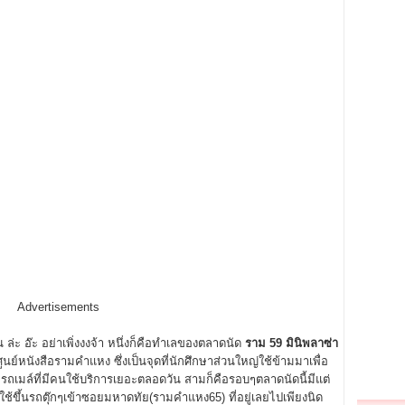
Advertisements
ล่ะ อ๊ะ อย่าเพิ่งงงจ้า หนึ่งก็คือทำเลของตลาดนัด
ราม 59 มินิพลาซ่า
์หนังสือรามคำแหง ซึ่งเป็นจุดที่นักศึกษาส่วนใหญ่ใช้ข้ามมาเพื่อ
้ายรถเมล์ที่มีคนใช้บริการเยอะตลอดวัน สามก็คือรอบๆตลาดนัดนี้มีแต่
 ที่ใช้ขึ้นรถตุ๊กๆเข้าซอยมหาดทัย(รามคำแหง65) ที่อยู่เลยไปเพียงนิด