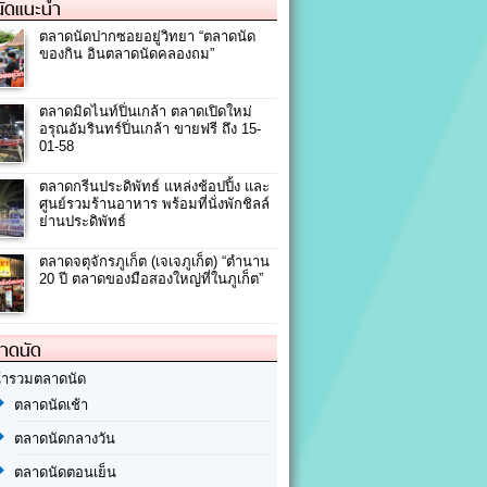
ัดแนะนำ
ตลาดนัดปากซอยอยู่วิทยา “ตลาดนัด
ของกิน อินตลาดนัดคลองถม”
ตลาดมิดไนท์ปิ่นเกล้า ตลาดเปิดใหม่
อรุณอัมรินทร์ปิ่นเกล้า ขายฟรี ถึง 15-
01-58
ตลาดกรีนประดิพัทธ์ แหล่งช้อปปิ้ง และ
ศูนย์รวมร้านอาหาร พร้อมที่นั่งพักชิลล์
ย่านประดิพัทธ์
ตลาดจตุจักรภูเก็ต (เจเจภูเก็ต) “ตำนาน
20 ปี ตลาดของมือสองใหญ่ที่ในภูเก็ต”
ลาดนัด
้ารวมตลาดนัด
ตลาดนัดเช้า
ตลาดนัดกลางวัน
ตลาดนัดตอนเย็น