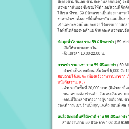
นี้(ตรงข้ามกันเลย ข้ามสะพานลอยก็เจอ) จะม
หัวหมากนั่นเอง ซึ่งช่วยให้ทำเลบริเวณนี้คึกคั
ได้เช่น ที่ราม 59 มินิพลาซ่าเป็นห้องสามารถใ
ราคาค่าเช่าทั้งสองที่นั้นก็พอๆกัน แถมเป็น
เข้าเฉพาะช่วงเย็นเยอะกว่า ได้บรรยากาศตลาด
ไลฟ์สไตล์ของพ่อค้าแม่ค้าแต่ละคนว่าชอบอ
ข้อมูลทั่วไปของ
ราม 59 มินิพลาซ่า
( 59 Mini
-เปิดให้ขายของทุกวัน
-ตั้งแต่เวลา 10.00-22.00 น.
การเช่า ราคาเช่า
ราม 59 มินิพลาซ่า
( 59 Mi
-ค่าเช่าเป็นรายเดือน เริ่มต้นที่ 5,000 ถึง
สอบถามได้เลยค่ะ เพียงแจ้งว่าทราบมาจาก เว
หนึ่งกับเราน่ะค่ะ)
-ค่าประกันพื้นที่ 20,000 บาท (มีค่าจองล
-ขนาดของห้องร้านค้า 2เมตรx2เมตร แบบม
-ตอนนี้ในพลาซ่าต้องการผู้ขายเกี่ยวกับ ขา
รองเท้ากระเป๋า,ร้านปั๊มกุญแจ,ติว,สอนพิเศษ,ข
สนใจติดต่อพื้นที่ให้เช่าที่ ราม 59 มินิพลาซ่า ไ
สำนักงานราม 59 มินิพลาซ่า 02-318-6168