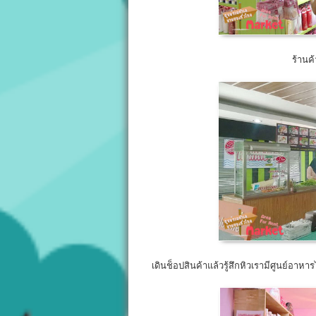
ร้านค
เดินช็อปสินค้าแล้วรู้สึกหิวเรามีศูนย์อาห