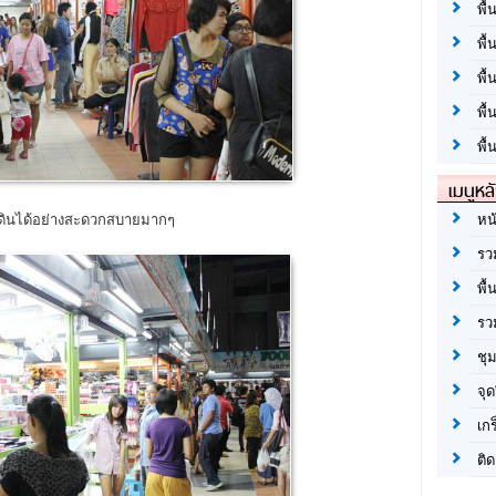
พื้
พื้
พื
พื
พื้
เมนูหล
ดินได้อย่างสะดวกสบายมากๆ
หน
รว
พื้
รว
ชุ
จุด
เก
ติด