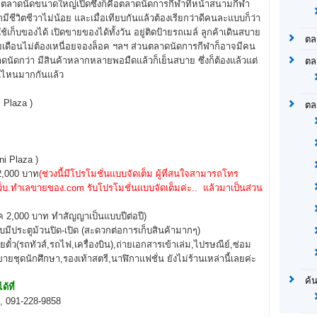
ีตลาดนัดขนาดใหญ่เปิดซึ่งก็คือตลาดนัดการกีฬาที่หน้าสนามกีฬา
กมีชีวิตชีวาไม่น้อย และเมื่อเทียบกันแล้วต้องเรียกว่าดีคนละแบบก็ว่า
ช้เก็บของได้ เปิดขายของได้ทั้งวัน อยู่ติดป้ายรถเมล์ ลูกค้าเดินสบาย
ตล
รายเดือนไม่ต้องเหนื่อยจองล็อค ฯลฯ ส่วนตลาดนัดการกีฬาก็อาจมีคน
นัดกว่า มีสินค้าหลากหลายพอมืดแล้วก็เย็นสบาย ซึ่งก็ต้องแล้วแต่
ตล
ันไหนมากกันแล้ว
 Plaza )
ตล
ni Plaza )
 12,000 บาท
(ช่วงนี้มีโปรโมชั่นแบบจัดเต็ม ผู้ที่สนใจสามารถโทร
็บ.ทำเลขายของ.com รับโปรโมชั่นแบบจัดเต็มค่ะ.. แล้วมาเป็นส่วน
็อค 2,000 บาท ทำสัญญาเป็นแบบปีต่อปี)
ีประตูม้วนปิด-เปิด (สะดวกต่อการเก็บสินค้ามากๆ)
ยตั๋ว(รถทัวส์,รถไฟ,เครื่องบิน),ถ่ายเอกสารเข้าเล่ม,ไปรษณีย์,ซ่อม
ายชุดนักศึกษา,รองเท้าสตรี,นาฬิกาแฟชั่น ยังไม่ร้านเหล่านี้เลยค่ะ
ค้
ด้ที่
, 091-228-9858