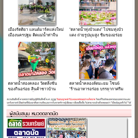
เมืองรัตติยา เเลนด์มาร์คเเห่งใหม่
“ตลาดน้ำทุ่งบัวแดง” ไปชมทุ่งบัว
เมืองนครปฐม ติดแม่น้ำท่าจีน
แดง ถ่ายรูปมุมสูง ชิมของอร่อย
ในบรรยากาศชิวๆ
ตลาดน้ำสองคลอง วัดตลิ่งชัน
ตลาดน้ำคลองลัดมะยม โซน6
ของกินอร่อย สินค้าชาวบ้าน
“ร้านอาหารอร่อย บรรยากาศริม
บรรยากาศริมน้ำ แหล่งท่องเที่ยว
คลอง จอดรถฟรี” (เช่าพื้นที่ขาย
เสาร์-อาทิตย์
ของ)
ผู้สนับสนุน หมวดตลาดนัด