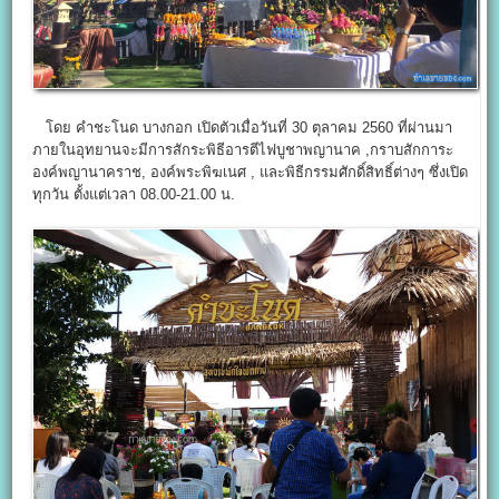
โดย คำชะโนด บางกอก เปิดตัวเมื่อวันที่ 30 ตุลาคม 2560 ที่ผ่านมา
ภายในอุทยานจะมีการสักระพิธีอารตีไฟบูชาพญานาค ,กราบสักการะ
องค์พญานาคราช, องค์พระพิฆเนศ , และพิธีกรรมศักดิ์สิทธิ์ต่างๆ ซึ่งเปิด
ทุกวัน ตั้งแต่เวลา 08.00-21.00 น.