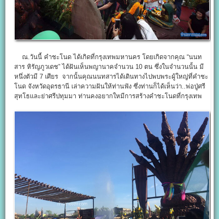
ณ.วันนี้ คำชะโนด ได้เกิดที่กรุงเทพมหานคร โดยเกิดจากคุณ “นนท
สาร หิรัญภูวเดช” ได้ฝันเห็นพญานาคจำนวน 10 ตน ซึ่งในจำนวนนั้น มี
หนึ่งตัวมี 7 เศียร จากนั้นคุณนนทสารได้เดินทางไปพบพระผู้ใหญ่ที่คำชะ
โนด จังหวัดอุดรธานี เล่าความฝันให้ท่านฟัง ซึ่งท่านก็ได้เห็นว่า..พ่อปู่ศรี
สุทโธและย่าศรีปทุมมา ท่านคงอยากใหมีการสร้างคำชะโนดที่กรุงเทพ