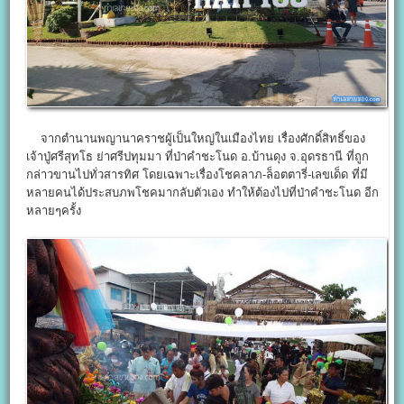
จากตำนานพญานาคราชผู้เป็นใหญ่ในเมืองไทย เรื่องศักดิ์สิทธิ์ของ
เจ้าปู่ศรีสุทโธ ย่าศรีปทุมมา ที่ป่าคำชะโนด อ.บ้านดุง จ.อุดรธานี ที่ถูก
กล่าวขานไปทั่วสารทิศ โดยเฉพาะเรื่องโชคลาภ-ล็อตตารี่-เลขเด็ด ที่มี
หลายคนได้ประสบภพโชคมากลับตัวเอง ทำให้ต้องไปที่ป่าคำชะโนด อีก
หลายๆครั้ง