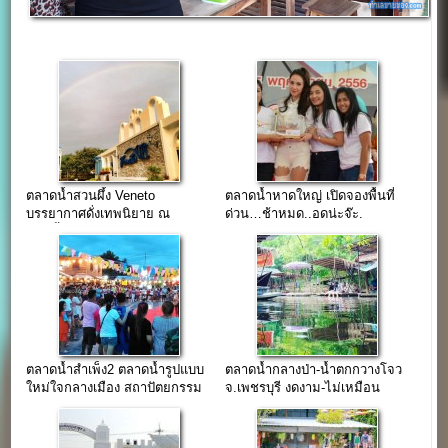
ตลาดน้ำสวนผึ้ง Veneto
ตลาดน้ำหาดใหญ่ เปิดจองพื้นที่
บรรยากาศดั่งเทพนิยาย ณ
ด่วน…ช้าหมด..อดน่ะจ๊ะ.
สวนผึ้ง ราชบุรี
ตลาดน้ำสำเพ็ง2 ตลาดน้ำรูปแบบ
ตลาดน้ำกลางป่า-น้ำตกกวางโจว
ใหม่ใจกลางเมือง สถาปัตยกรรม
จ.เพชรบุรี งดงาม-ไม่เหมือน
ไทย-จีน
ใคร…(ขายฟรี)