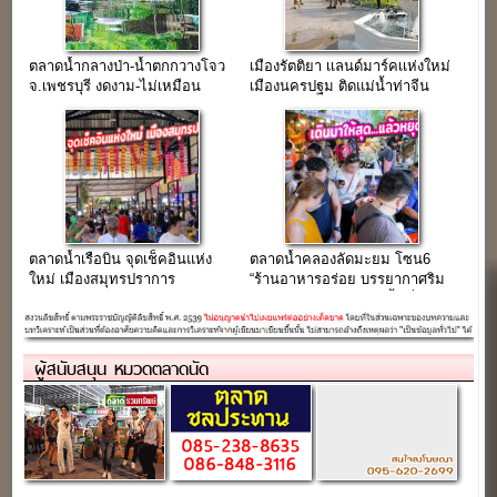
ตลาดน้ำกลางป่า-น้ำตกกวางโจว
เมืองรัตติยา เเลนด์มาร์คเเห่งใหม่
จ.เพชรบุรี งดงาม-ไม่เหมือน
เมืองนครปฐม ติดแม่น้ำท่าจีน
ใคร…(ขายฟรี)
ตลาดน้ำเรือบิน จุดเช็คอินแห่ง
ตลาดน้ำคลองลัดมะยม โซน6
ใหม่ เมืองสมุทรปราการ
“ร้านอาหารอร่อย บรรยากาศริม
คลอง จอดรถฟรี” (เช่าพื้นที่ขาย
ของ)
ผู้สนับสนุน หมวดตลาดนัด