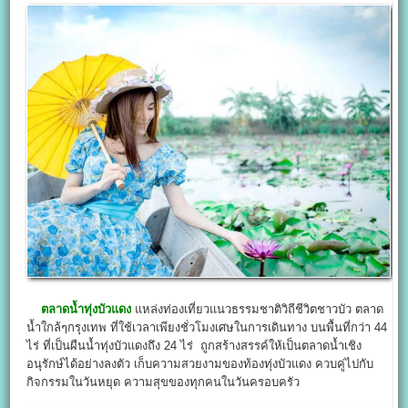
ตลาดน้ำทุ่งบัวแดง
แหล่งท่องเที่ยวแนวธรรมชาติวิถีชีวิตชาวบัว ตลาด
น้ำใกล้ๆกรุงเทพ ที่ใช้เวลาเพียงชั่วโมงเศษในการเดินทาง บนพื้นที่กว่า 44
ไร่ ที่เป็นผืนน้ำทุ่งบัวแดงถึง 24 ไร่ ถูกสร้างสรรค์ให้เป็นตลาดน้ำเชิง
อนุรักษ์ได้อย่างลงตัว เก็บความสวยงามของท้องทุ่งบัวแดง ควบคู่ไปกับ
กิจกรรมในวันหยุด ความสุขของทุกคนในวันครอบครัว