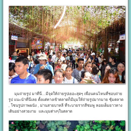
มุมถ่ายรูป มาที่นี่…มีจุดให้ถ่ายรูปเยอะสุดๆ เพื่อนคนไหนที่ชอบถ่าย
รูป แนะนำที่นี่เลย ตั้งแต่ทางเข้าตลาดก็มีมุมให้ถ่ายรูปมากมาย ซุ้มตลาด
, โซนรูปภาพผนัง , ม่านสายบาหลี ที่ระบายรากสีชมพู หอยเต็มยาวทาง
เดินอย่างสวยงาม และมุมต่างๆในตลาด