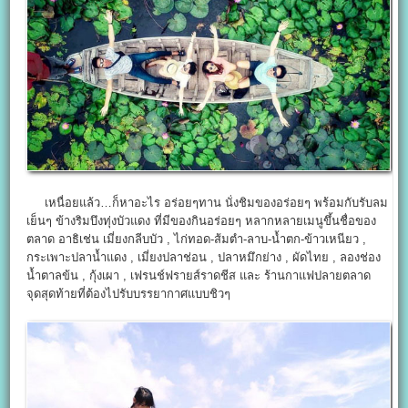
เหนื่อยแล้ว…ก็หาอะไร อร่อยๆทาน นั่งชิมของอร่อยๆ พร้อมกับรับลม
เย็นๆ ข้างริมบึงทุ่งบัวแดง ที่มีของกินอร่อยๆ หลากหลายเมนูขึ้นชื่อของ
ตลาด อาธิเช่น เมี่ยงกลีบบัว , ไก่ทอด-ส้มตำ-ลาบ-น้ำตก-ข้าวเหนียว ,
กระเพาะปลาน้ำแดง , เมี่ยงปลาช่อน , ปลาหมึกย่าง , ผัดไทย , ลองช่อง
น้ำตาลข้น , กุ้งเผา , เฟรนช์ฟรายส์ราดชีส และ ร้านกาแฟปลายตลาด
จุดสุดท้ายที่ต้องไปรับบรรยากาศแบบชิวๆ