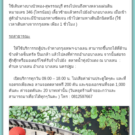
ใช้เส้นทางบางบัวทอง-สุพรรณบุรี ตรงไปจนถึงทางหลวงแผ่นดิน
หมายเลข 346 (ไทรน้อย) เลี้ยวซ้ายแล้วตรงไปยังอำเภอบางเลน เมื่อเข้า
สู่ตัวอำเภอจะมีป้ายบอกทางชัดเจน เข้าไปตามทางดินอีกนิดหนึ่ง (ใช้
เวลาเดินทางจากกรุงเทพ เพียง 1 ชั่วโมง )
รถสาธารณะ
ให้ใช้บริการรถตู้ประจำทางกรุงเทพฯ-บางเลน สามารถขึ้นรถได้ที่ด้าน
ข้างห้างเซ็นทรัล ปิ่นเกล้า แล้วไปลงที่ท่ารถอำเภอบางเลน จากนั้นต่อรถ
ตุ๊กตุ๊กหรือมอเตอร์ไซค์รับจ้างไปยัง ตลาดน้ำทุ่งบัวแดง ณ บางเลน :
ตำบล บางเลน อำเภอ บางเลน นครปฐม :
เปิดบริการทุกวัน 09.00 – 18.00 น. ไม่เสียค่าผ่านประตูใดๆคะ และที่
จอดรถเพียงพอ ลานจอดตลาดฟรี 200 คัน และของเอกชนที่จอด 1,000
คันคะ ค่าจอดคันละ 20 บาทเท่านั้น (วันหยุดร้านค้าเยอะกว่าและ
สามารถมาเที่ยวได้ทุกๆวันคะ ) โทร : 0812597667