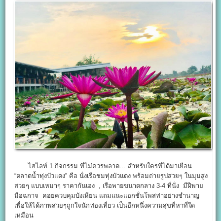
ไฮไลท์ 1 กิจกรรม ที่ไม่ควรพลาด… สำหรับใครที่ได้มาเยือน
“ตลาดน้ำทุ่งบัวแดง” คือ นั่งเรือชมทุ่งบัวแดง พร้อมถ่ายรูปสวยๆ ในมุมสูง
สวยๆ แบบเหมาๆ ราคากันเอง , เรือพายขนาดกลาง 3-4 ที่นั่ง มีฝีพาย
มือฉกาจ คอยควบคุมบังเหียน แถมแนะแอกชั่นโพสท่าอย่างชำนาญ
เพื่อให้ได้ภาพสวยๆถูกใจนักท่องเที่ยว เป็นอีกหนึ่งความสุขที่หาที่ใด
เหมือน