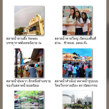
ตลาดน้ำสวนผึ้ง Veneto
ตลาดน้ำหาดใหญ่ เปิดจองพื้นที่
บรรยากาศดั่งเทพนิยาย ณ
ด่วน…ช้าหมด..อดน่ะจ๊ะ.
สวนผึ้ง ราชบุรี
ตลาดน้ำอัมพวา อีกหนึ่งทำเลขาย
ตลาดน้ำสำเพ็ง2 ตลาดน้ำรูปแบบ
ของในตลาดน้ำยอดนิยม
ใหม่ใจกลางเมือง สถาปัตยกรรม
ไทย-จีน