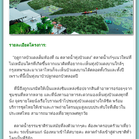
รายละเอียดโครงการ:
“ฤดูกาลบัวแดงเต็มท้องที่ ณ ตลาดน้ำทุ่งบัวแดง” ตลาดน้ำเก๋ๆแนวใหม่ที่
ไม่เหมือนใครที่เกิดขึ้นจากแนวคิดที่อยากจะเห็นทุ่งบัวแดงบานใกล้ๆ
กรุงเทพฯและมาเวลาไหนก็จะเห็นบัวแดงบานได้ตลอดทั้งวันและทั้งปี
เพราะที่นี้เป็นทุ่งนาบัวปลูกดอกบัวตลอดปี
ที่นี่จึงถูกเนรมิตให้เป็นแหล่งชิมแหล่งช้อปจากสินค้าอาหารอร่อยๆจาก
ชุมชนที่หลากหลาย และที่นั่งทานอาหารสะดวกมองเห็นทุ่งบัวแดงทุกที่
นั่ง จุดขายโดยนั่งเรือโบราณเข้าไปชมทุ่งบัวแดงอย่างใกล้ชิด พร้อม
บริการชุดไทยให้เช่าและภาพถ่ายโดรนมุมสูงแบบประทับใจที่เดียวใน
ประเทศไทย สามารถมาท่องเที่ยวทุกเพศทุกวัย
ตลาดน้ำธรรมชาติร่วมสมัยที่ลงตัวมากๆคะ ต้องพาครอบครัวมาเที่ยว
นะคะ รถเข็นคนแก่ น้องหมาเข้าได้สบายคะ ตลาดกำลังเข้าสู่ต่างชาติทั่ว
โลกเป็นที่รู้จัก