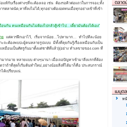
ตลาดน
ท้อแท้กับเรื่องต่างๆที่จะต้องเจอ เช่น ต้องรอคิวต่อแถวในการจอง,ทั้ง
ารตลาดนัด,หาที่ลงไม่ได้,ทุกอย่างต้องอดทนเมื่อทุกอย่างเข้าที่เข้า
มือนกัน คนเหมือนกันไม่ต้องไปกลัวสู้เข้าไป…เดี๋ยวมันต้องได้เอง”
่าย
แต่ควรฝึกเอาไว้, เริ่มจากน้อย…ไปหามาก… ทำไปทีละน้อย
ราะจะต้องพบปะผู้คนหลายรูปแบบ มีทั้งที่คุยกันรู้เรื่องเหมือนกับเป็น
หมือนเป็นศัตรูกันมาตั้งแต่ชาติที่แล้ว)(อย่าง ทำเลขายของ.com ที่
หามากมาย หลายแบบ ต่างๆนานา เมื่อเจอปัญหาเข้ามาสิ่งแรกที่ต้อง
่าถ้าที่สุดก็เริ่มต้นทำใหม่,อย่างน้อยสิ่งที่ได้มาก็คือ ประสบกราณ์
าได้เปรียบแน่.
เมนูต
หน