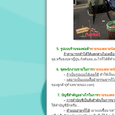
5. รูปแบบร้านของพ่อค้า
ขายของตลาดนัด
ถ้าสามารถทำได้ให้แตกต่างไม่เหมื
จุด,หรือธงปลาญี่ปุ่น,กังหันลม,อะไรก็ได้ที่ท
6. ชุดพนักงานขายในการ
ขายของตลาดน
–
ถ้าเป็นรูปแบบได้เลยก็ดี
ทำให้เป็น
–
แต่อาจเป็นแบบเสื้อผ้าธรรมดาๆก็ไ
ของลูกค้า(ทำเลขายของ.com)
7. บัญชีสำคัญอย่างไรในการ
ขายของตลา
–
การทำบัญชีเป็นสิ่งสำคัญในการข
ให้ทำบัญชีอีกหรือ…
–
ทำแบบง่ายๆก็ได้
เอาแบบซื้อมาเท่า