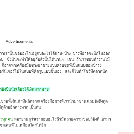
Advertisements
่าเรานั้นชอบอะไร,อยู่กับอะไรได้นานๆบ้าง บางที่อาจจะนึกไม่ออก
ชอบ ซึ่งนั่นจะทำให้อยู่กับสิ่งนั้นได้นานๆ เช่น ถ้าเราชอบทำงานไม้
ก็อาจหาเครื่องมือช่างมาขายแบบครบชุดที่เป็นแบบซ่อมบำรุง
ิเจอร์ไม้ในแบบที่คิดรูปแบบขึ้นเอง และก็ไปทำโชว์ที่ตลาดนัด
่ายิงปืนนัดเดียวได้เงินมากมาย”
น ,ขายทั้งสินค้าที่ผลิตจากเครื่องมือช่างที่เรานำมาขาย แถมยังดึงดูด
้ดูด้วยอีกต่างหาก เป็นต้น
ัวทุกค
น
พยายามดูว่าเราชอบอะไรถ้ามีหลายความชอบก็ยิ่งดี เอามา
ุดเด่นที่ไม่เหมือนใครได้อีก