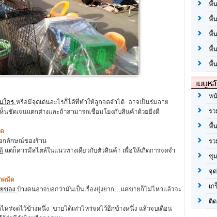
พื้
พื้
พื
พื
พื้
เมนูหล
หน
อนใคร
,
หรือมีจุดเด่นอะไรก็ได้ที่ทำให้ลูกจดจำได้ อาจเป็นร่มลาย
รว
ำเห็นชัดเจนแตกต่างและถ้าสามารถเชื่อมโยงกับสินค้าด้วยยิ่งดี
พื้
ัด
เอกลักษณ์ของร้าน
รว
ด้
แต่ก็ควรมีสไตล์ในแนวทางเดียวกับตัวสินค้า เพื่อให้เกิดการจดจำ
ชุ
จุด
ดนัด
เก
ายของ
บ้างคนอาจบอกว่ามันเป็นเรื่องยุ่งยาก…แค่ขายก็ไม่ไหวแล้วจะ
ติด
ไหร่จดไว้ข้างหนึ่ง ขายได้เท่าไหร่จดไว้อีกข้างหนึ่ง แล้วจบเดือน