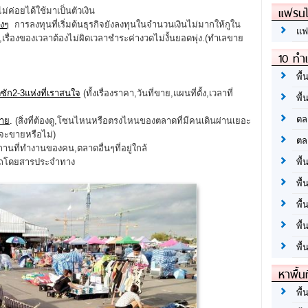
แฟรนไ
ม่ค่อยได้ใช้มาเป็นตัวเงิน
างๆ
การลงทุนที่เริ่มต้นธุรกิจยังลงทุนในจำนวนเงินไม่มากให้กูใน
แฟ
น,เรื่องของเวลาต้องไม่ผิดเวลาชำระค่างวดไม่งั้นยอดพุ่ง.(ทำเลขาย
10 ทำเ
พื้
ัก2-3แห่งที่เราสนใจ
(ทั้งเรื่องราคา,วันที่ขาย,แผนที่ตั้ง,เวลาที่
พื้
ตล
ขาย
.
(สิ่งที่ต้องดู,โซนไหนหรือตรงไหนของตลาดที่มีคนเดินผ่านเยอะ
่จะขายหรือไม่)
ตล
,สถานที่ทำงานของคน,ตลาดอื่นๆที่อยู่ใกล้
รถโดยสารประจำทาง
พื้
พื้
พื้
พื้
พื้
หาพื้น
พื้