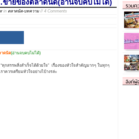
…ขายของตลาดนัด(อ่านจบคบไม่ได้)
รวมคว
or
in
ตลาดนัด-บทความ
// 4 Comments
าดนัด
(อ่านจบคบไม่ได้)
ด
“ทุกสรรพสิ่งสำเร็จได้ด้วยใจ” เรื่องของหัวใจสำคัญมากๆ ในทุกๆ
เราควรเตรียมหัวใจอย่างไบ้างรล่ะ
ลิงก์ผู