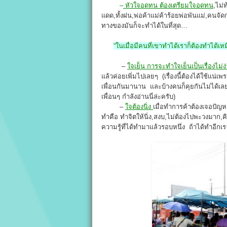
–
หัวใจอดทน ต้องเตรียมใจอดทน
,ไม่
แดด,ทั้งฝน,พ่อค้าแม่ค้าร้อยพ่อพันแม่,คนจัดก
ทางของมันก็จะทำได้ในที่สุด…
“ในเมื่อมีคนที่เขาทำได้เราก็ต้องทำได้เห
–
ใจเย็น การจะทำใจเย็นเป็นเรื่องไม่ง
แล้วค่อยเพิ่มไปเลยๆ (เรื่องนี้ต้องได้ใช้แน่เพ
เพื่อนกันมานาน และบ้างคนก็คุยกันไม่ได้เลยเ
เพื่อนๆ กำลังอ่านนี่ล่ะครับ)
–
ใจต้องนิ่ง
เมื่อทำการค้าต้องเจอปัญ
ทำคือ ทำจิตให้นิ่ง,สงบ,ไม่ต้องไปพะวงมาก,คิดว
ความรู้ที่ได้ทำมาแล้วรอบหนึ่ง ถ้าได้ทำอีกเร