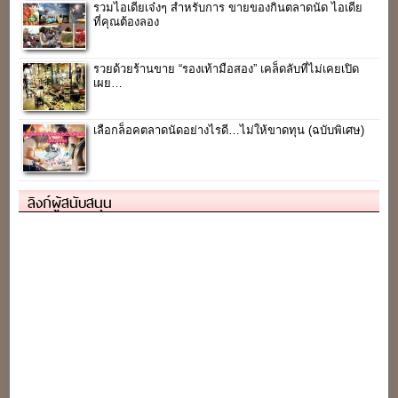
รวมไอเดียเจ๋งๆ สำหรับการ ขายของกินตลาดนัด ไอเดีย
ที่คุณต้องลอง
รวยด้วยร้านขาย “รองเท้ามือสอง” เคล็ดลับที่ไม่เคยเปิด
เผย…
เลือกล็อคตลาดนัดอย่างไรดี…ไม่ให้ขาดทุน (ฉบับพิเศษ)
ลิงก์ผู้สนับสนุน