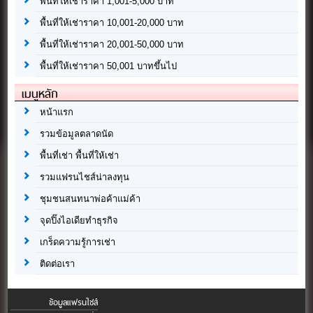
พื้นที่ให้เช่าราคา 1,001-5,000 บาท
พื้นที่ให้เช่าราคา 10,001-20,000 บาท
พื้นที่ให้เช่าราคา 20,001-50,000 บาท
พื้นที่ให้เช่าราคา 50,001 บาทขึ้นไป
เมนูหลัก
หน้าแรก
รวมข้อมูลตลาดนัด
พื้นที่เช่า พื้นที่ให้เช่า
รวมแฟรนไชส์น่าลงทุน
ชุมชนสนทนาพ่อค้าแม่ค้า
จุดปิ๊งไอเดียทำธุรกิจ
เกร็ดความรู้การเช่า
ติดต่อเรา
ข้อมูลแฟรนไชส์