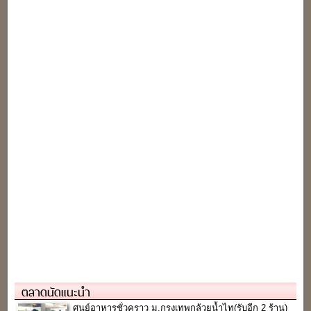
ตลาดนัดแนะนำ
ศูนย์อาหารชั่วคราว ม.กรุงเทพกล้วยน้ำไท(รับอีก 2 ร้าน)