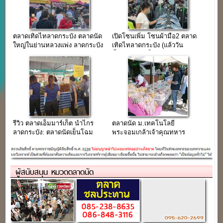
ตลาดเทิดไทลาดกระบัง ตลาดนัด
เปิดโซนเพิ่ม โซนผ้ามือ2 ตลาด
ใหญ่ในย่านหลวงแพ่ง ลาดกระบัง
เทิดไทลาดกระบัง (แล้ววัน
นี้..ติดต่อจองล็อค)
รีวิว ตลาดเอ็มมาร์เก็ต นำไกร
ตลาดนัด ม.เทคโนโลยี
ลาดกระบัง: ตลาดนัดเย็นโฉม
พระจอมเกล้าเจ้าคุณทหาร
ใหม่ ครบเครื่องเรื่องปากท้องและ
ลาดกระบัง ขายทุกวันพุธ
ช้อปปิ้ง
ผู้สนับสนุน หมวดตลาดนัด