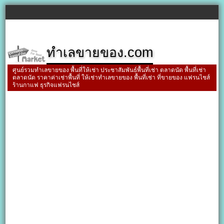
ทำเลขายของ.com
ศูนย์รวมทำเลขายของ พื้นที่ให้เช่า ประชาสัมพันธ์พื้นที่เช่า ตลาดนัด พื้นที่เช่า
ตลาดนัด ราคาค่าเช่าพื้นที่ ให้เช่าทำเลขายของ พื้นที่เช่า ที่ขายของ แฟรนไชส์
ร้านกาแฟ ธุรกิจแฟรนไชส์