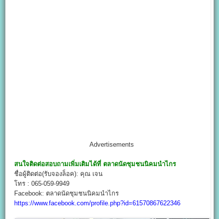
Advertisements
สนใจติดต่อสอบถามเพิ่มเติมได้ที่
ตลาดนัดชุมชนนิคมนำไกร
ชื่อผู้ติดต่อ(รับจองล็อค): คุณ เจน
โทร : 065-059-9949
Facebook: ตลาดนัดชุมชนนิคมนำไกร
https://www.facebook.com/profile.php?id=61570867622346