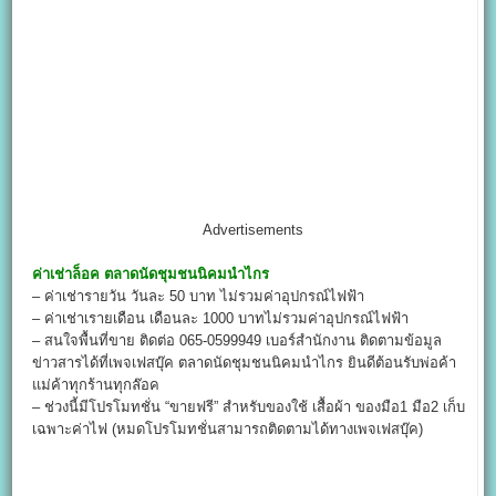
Advertisements
ค่าเช่าล็อค
ตลาดนัดชุมชนนิคมนำไกร
– ค่าเช่ารายวัน วันละ 50 บาท ไม่รวมค่าอุปกรณ์ไฟฟ้า
– ค่าเช่าเรายเดือน เดือนละ 1000 บาทไม่รวมค่าอุปกรณ์ไฟฟ้า
– สนใจพื้นที่ขาย ติดต่อ 065-0599949 เบอร์สำนักงาน ติดตามข้อมูล
ข่าวสารได้ที่เพจเฟสบุ๊ค ตลาดนัดชุมชนนิคมนำไกร ยินดีต้อนรับพ่อค้า
แม่ค้าทุกร้านทุกล๊อค
– ช่วงนี้มีโปรโมทชั่น “ขายฟรี” สำหรับของใช้ เสื้อผ้า ของมือ1 มือ2 เก็บ
เฉพาะค่าไฟ (หมดโปรโมทชั่นสามารถติดตามได้ทางเพจเฟสบุ๊ค)