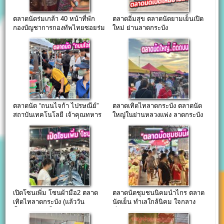
ตลาดนัดร่มเกล้า 40 หน้าที่พัก
ตลาดอิ่มสุข ตลาดนัดยามเย็นเปิด
กองบัญชาการกองทัพไทยซอยร่ม
ใหม่ ย่านลาดกระบัง
เกล้า 40
ตลาดนัด “ถนนไจก้า ไปรษณีย์”
ตลาดเทิดไทลาดกระบัง ตลาดนัด
สถาบันเทคโนโลยี เจ้าคุณทหาร
ใหญ่ในย่านหลวงแพ่ง ลาดกระบัง
ลาดกระบัง
เปิดโซนเพิ่ม โซนผ้ามือ2 ตลาด
ตลาดนัดชุมชนนิคมนำไกร ตลาด
เทิดไทลาดกระบัง (แล้ววัน
นัดเย็น ทำเลใกล้นิคม ใจกลาง
นี้..ติดต่อจองล็อค)
ที่พักอาศัยพนักงาน