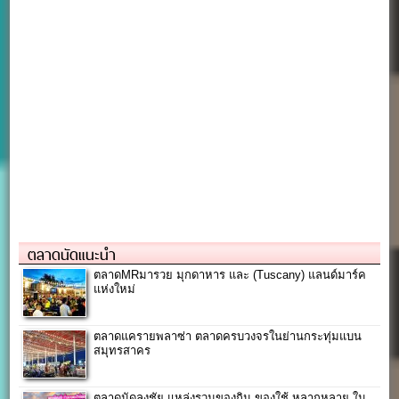
ตลาดนัดแนะนำ
ตลาดMRมารวย มุกดาหาร และ (Tuscany) แลนด์มาร์ค
แห่งใหม่
ตลาดแครายพลาซ่า ตลาดครบวงจรในย่านกระทุ่มแบน
สมุทรสาคร
ตลาดนัดลุงชัย แหล่งรวมของกิน ของใช้ หลากหลาย ใน