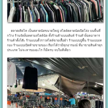
ตลาดเทิดไท เป็นตลาดนัดขนาดใหญ่ สไตล์ตลาดนัดเปิดโล่ง บนพื้นที่
กว้าง ร้านจัดล็อคตามสไตล์นัด ทั้งร้านค้าแบบเต้นท์ ร้านค้าล็อคอาหาร
ร้านค้าตั้งโต๊ะ ร้านแบบตั้วราวสไตล์ขายเสื้อผ้า ร้านแบบปูพื้น ร้านแบบเท
กอง ร้านแบบเปิดท้ายขายของ เรียกได้ว่ามีทุกอารมณ์ ที่มาขายสินค้าทุก
ประเภท ไม่จะหาของอะไร ก็มีครบ จบในทีเดียว