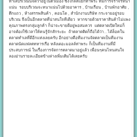
ทำเลบริเวณนี้จัดว่าอยู่ในตัวเมือง ซึ่งใกล้สี่แยกท่าพระ ที่มีการจราจรหนา
แน่น รอบบริเวณจะหนาแน่นไปด้วยอาคาร , บ้านเรือน , บ้านพักอาศัย ,
ตึกแถว , ห้างสรรพสินค้า , คอนโด , สำนักงานบริษัท กระจายอยู่รอบ
บริเวณ จึงเป็นอีกตลาดที่น่าสนใจทีเดียว หากขายด้วยราคาสินค้าไม่แพง
คุณภาพตรงกลุ่มลูกค้า ก็น่าจะขายดีอยู่พอสมควร แต่ตลาดเปิดใหม่ก็
อาจต้องใช้เวลาให้คนรู้จักสักระยะ ถ้าตลาดติดก็ถือได้ว่า…ได้ล็อคใน
ตลาดทำเลที่ดีอีกแห่งเลยครับ อีกอย่างคือทีมงานจัดตลาดเป็นทีมงาน
ตลาดนัดแฟลตทหารเรือ หลังเดอะมอลล์ท่าพระ ก็เป็นทีมงานที่มี
ประสบการณ์ ในเรื่องการจัดการตลาดมาอยู่แล้ว เพื่อนๆคนไหนสนใจ
ลองอ่านรายละเอียดข้างล่างเพิ่มเติมได้เลยครับ