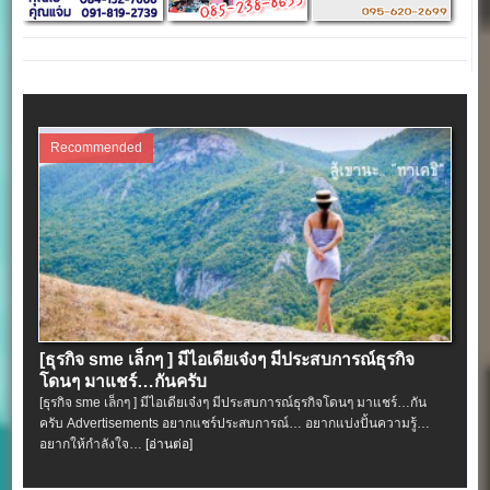
Recommended
[ธุรกิจ sme เล็กๆ ] มีไอเดียเจ๋งๆ มีประสบการณ์ธุรกิจ
โดนๆ มาแชร์…กันครับ
[ธุรกิจ sme เล็กๆ ] มีไอเดียเจ๋งๆ มีประสบการณ์ธุรกิจโดนๆ มาแชร์…กัน
ครับ Advertisements อยากแชร์ประสบการณ์… อยากแบ่งปั้นความรู้…
อยากให้กำลังใจ…
[อ่านต่อ]