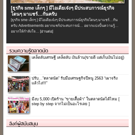
[ธุรกิจ sme เล็กๆ ] มีไอเดียเจ๋งๆ มีประสบการณ์ธุรกิจ
โดนๆ มาแชร์…กันครับ
[ธุรกิจ sme เล็กๆ ] มีไอเดียเจ๋งๆ มีประสบการณ์ธุรกิจโดนๆ มาแชร์…กัน
ครับ Advertisements อยากแชร์ประสบการณ์… อยากแบ่งปั้นความรู้…
อยากให้กำลังใจ…
[อ่านต่อ]
รวมความรู้ตลาดนัด
เคล็ดลับเศรษฐี เคล็ดลับ เงินล้าน(ขายดี แต่เก็บเงินไม่อยู่)
ปรับ…”ตลาดนัด” รับมือเศรษฐกิจปีหนู 2563 “เผาจริง
แล้วไง!!!”
มีงบ 5,000 เปิดร้าน “ขายเสื้อผ้า” ในตลาดนัดได้ไหม [
step by step จากไม่เป็นอะไรเลย ]
ลิงก์ผู้สนับสนุน