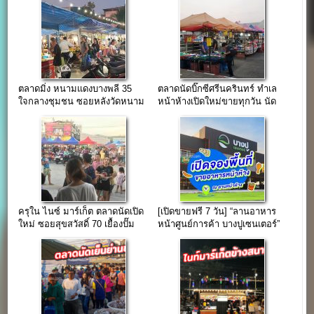
ตลาดมิ่ง หนามแดงบางพลี 35
ตลาดนัดบิ๊กซีศรีนครินทร์ ทำเล
ใจกลางชุมชน ซอยหลังวัดหนาม
หน้าห้างเปิดใหม่ขายทุกวัน นัด
แดง
ใหญ่วันศุกร์
ครุใน ไนซ์ มาร์เก็ต ตลาดนัดเปิด
[เปิดขายฟรี 7 วัน] “ลานอาหาร
ใหม่ ซอยสุขสวัสดิ์ 70 เยื้องปั๊ม
หน้าศูนย์การค้า บางปูเซนเตอร์”
ปตท.
ใจกลางนิคมบางปู