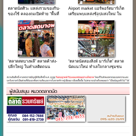
ตลาดนัดศิวะ แหล่งรวมของกิน-
Airport market แอร์พอร์ตมาร์เก็ต
ของใช้ คลองถมเปิดท้าย “พื้นที่
เตรียมพบแหล่งช้อปแห่งใหม่ ใน
ขายของช่วงเย็น”
ย่านกิ่งแก้ว เร็วๆนี้
“ตลาดสดบางพลี” ตลาดค้าส่ง-
“ตลาดนัดสองสิงห์ มาร์เก็ต” ตลาด
ปลีกใหญ่ ในทำเลติดถนน
นัดแนวใหม่ ทำเลใจกลางชุมชน
เทพารักษ์
ซอยด่านสำโรง 41-43
ผู้สนับสนุน หมวดตลาดนัด