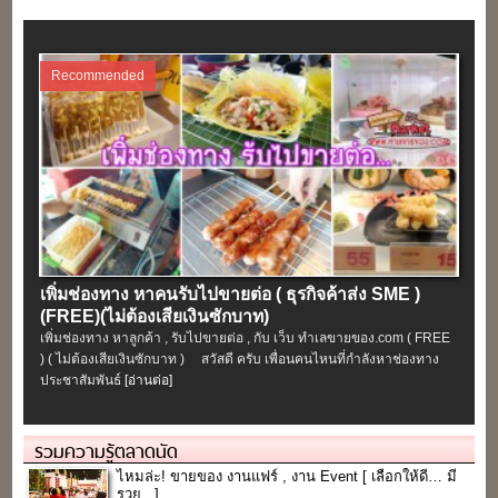
Recommended
เพิ่มช่องทาง หาคนรับไปขายต่อ ( ธุรกิจค้าส่ง SME )
(FREE)(ไม่ต้องเสียเงินซักบาท)
เพิ่มช่องทาง หาลูกค้า , รับไปขายต่อ , กับ เว็บ ทำเลขายของ.com ( FREE
) ( ไม่ต้องเสียเงินซักบาท ) สวัสดี ครับ เพื่อนคนไหนที่กำลังหาช่องทาง
ประชาสัมพันธ์
[อ่านต่อ]
รวมความรู้ตลาดนัด
ไหมล่ะ! ขายของ งานแฟร์ , งาน Event [ เลือกให้ดี… มี
รวย.. ]