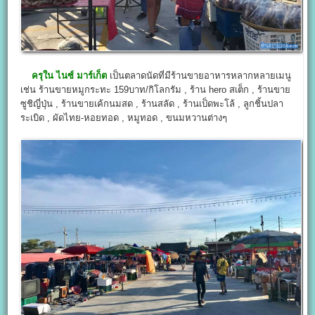
ครุใน ไนซ์ มาร์เก็ต
เป็นตลาดนัดที่มีร้านขายอาหารหลากหลายเมนู
เช่น ร้านขายหมูกระทะ 159บาท/กิโลกรัม , ร้าน hero สเต็ก , ร้านขาย
ซูชิญี่ปุ่น , ร้านขายเค้กนมสด , ร้านสลัด , ร้านเป็ดพะโล้ , ลูกชิ้นปลา
ระเบิด , ผัดไทย-หอยทอด , หมูทอด , ขนมหวานต่างๆ