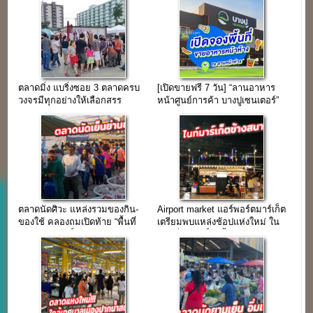
ตลาดมิ่ง แบริ่งซอย 3 ตลาดครบ
[เปิดขายฟรี 7 วัน] “ลานอาหาร
วงจรมีทุกอย่างให้เลือกสรร
หน้าศูนย์การค้า บางปูเซนเตอร์”
ใจกลางชุมชนแบริ่ง
ใจกลางนิคมบางปู
ตลาดนัดศิวะ แหล่งรวมของกิน-
Airport market แอร์พอร์ตมาร์เก็ต
ของใช้ คลองถมเปิดท้าย “พื้นที่
เตรียมพบแหล่งช้อปแห่งใหม่ ใน
ขายของช่วงเย็น”
ย่านกิ่งแก้ว เร็วๆนี้