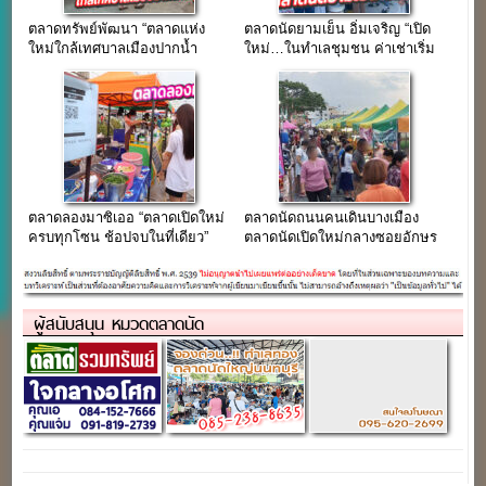
ตลาดทรัพย์พัฒนา “ตลาดแห่ง
ตลาดนัดยามเย็น อิ่มเจริญ “เปิด
ใหม่ใกล้เทศบาลเมืองปากน้ำ
ใหม่…ในทำเลชุมชน ค่าเช่าเริ่ม
สมุทรปราการ”
ต้น 80 บาท/วัน”
ตลาดลองมาซิเออ “ตลาดเปิดใหม่
ตลาดนัดถนนคนเดินบางเมือง
ครบทุกโซน ช้อปจบในที่เดียว”
ตลาดนัดเปิดใหม่กลางซอยอักษร
ลักษณ์ สมุทรปราการ
ผู้สนับสนุน หมวดตลาดนัด