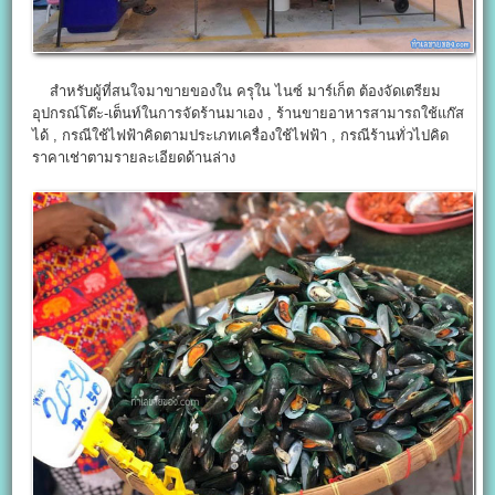
สำหรับผู้ที่สนใจมาขายของใน ครุใน ไนซ์ มาร์เก็ต ต้องจัดเตรียม
อุปกรณ์โต๊ะ-เต็นท์ในการจัดร้านมาเอง , ร้านขายอาหารสามารถใช้แก๊ส
ได้ , กรณีใช้ไฟฟ้าคิดตามประเภทเครื่องใช้ไฟฟ้า , กรณีร้านทั่วไปคิด
ราคาเช่าตามรายละเอียดด้านล่าง