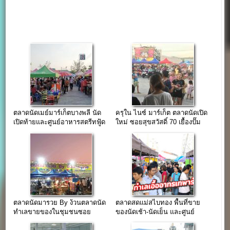
ตลาดนัดเมย์มาร์เก็ตบางพลี นัด
ครุใน ไนซ์ มาร์เก็ต ตลาดนัดเปิด
เปิดท้ายและศูนย์อาหารสตรีทฟู้ด
ใหม่ ซอยสุขสวัสดิ์ 70 เยื้องปั๊ม
แห่งใหม่ซอยวัดหลวงพ่อโต
ปตท.
ตลาดนัดมารวย By ง้วนตลาดนัด
ตลาดสดแม่สไบทอง พื้นที่ขาย
ทำเลขายของในชุมชนซอย
ของนัดเช้า-นัดเย็น และศูนย์
มหาชัย(บางพลี)
อาหาร