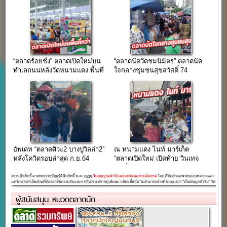
“ตลาดร้อยชั่ง” ตลาดเปิดใหม่บน
“ตลาดนัดวัดชมนิมิตร” ตลาดนัด
ทำเลถนนหลังวัดหนามแดง พื้นที่
ใจกลางชุมชนสุขสวัสดิ์ 74
กว่า 40 ไร่
อัพเดท “ตลาดศิวะ2 บางปูวิลล่า2”
ณ หนามแดง ไนท์ มาร์เก็ต
หลังโควิดรอบล่าสุด ก.ย.64
“ตลาดเปิดใหม่ เปิดท้าย วินเทจ
แฟชั่น มือ1 มือ2 อาหารและ
เครื่องดื่ม”
ผู้สนับสนุน หมวดตลาดนัด