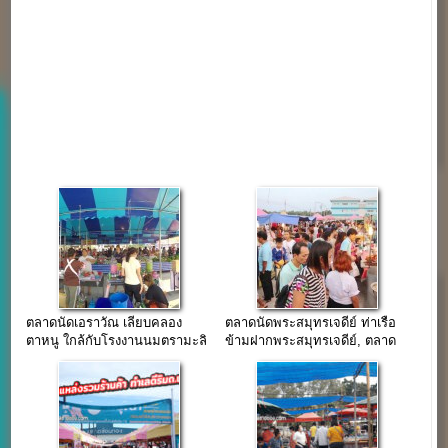
ตลาดนัดเอราวัณ เลียบคลอง
ตลาดนัดพระสมุทรเจดีย์ ท่าเรือ
ตาหนู ใกล้กับโรงงานนมตรามะลิ
ข้ามฝากพระสมุทรเจดีย์, ตลาด
ขนาดใหญ่พระประแดง