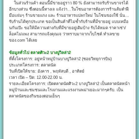
ในส่วนร้านค้า ตอนนี้มีขายอยู่ราว 80 % ยังสามารถรับร้านขาจรได้
อีกบางส่วน ซึ่งตอนนี้ทางเจ แจ้งว่า…ในโซนอาหารต้องการร้านส้มตำฝี
มือแจ่มๆ ร้านขายแกง และ ร้านอาหารแปลกใหม่ ในโซนของใช้ นั่น…
รับร้านได้ทุกประเภท ขอเป็นสินค้าที่ไม่ซ้ำกับร้านที่มีขายอยู่ แบบเหมือ
นกันเป๊ะ ขอให้มีความต่างกับที่มีขายอยู่เดิมบ้าง รับได้หมด ราคาเช่า/
ล็อคไม่แพง สามารถแจ้งคุณเจ ว่าทราบมาจากเว็บไซต์ ทำเลขาย
ของ.com ได้เลย
ข้อมูลทั่วไป
ตลาดศิวะ2 บางปูวิลล่า2
ที่ตั้งโครงการ: อยู่หน้าหมู่บ้านบางปูวิลล่า2 (ซอยวิทยุการบิน)
ประเภทโครงการ: ตลาดนัด
วันที่เปิดให้ขาย: อังคาร , พฤหัสบดี , อาทิตย์
เวลา เปิด – ปิด: 12.00-22.00 น.
รายละเอียดโครงการ: เปิดตลาดนัดศิวะ2 บางปูวิลล่า2 เป็นตลาดนัดหน้า
หมู่บ้านและชมชนและโรงงานและแรงงานพม่าเยอะมากๆครับ. เป็น
ตลาดนัดของกินของตอนเย็นๆ