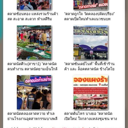
ตลาดช้อนทอง แหล่งรวมร้านค้า
“ตลาดถูกใจ วัดคลองปลัดเปรียง”
สด สะอาด สะดวก ทำเลดีริม
ตลาดเปิดใหม่ทำเลแนวชนบท
ถ.เทพารักษ์
บ้านๆ
ตลาดนัดศิวะ(สาขา1) “ตลาดนัด
“ตลาดซันเดย์ไนท์” พื้นที่เช้าร้าน
คนทำงาน ตลาดนัดยามเย็นใกล้
ค้า และ ล็อคตลาดนัด ข้างโตโย
แยกแพรกษา
ต้านครธน
ตลาดนัดคลองลาดหวาย ทำเล
ตลาดต้นไทร บางยอ “ตลาดนัด
ย่านโรงงานอุตสาหกรรมบางพลี
เปิดใหม่ ใจกลางแหล่งชุมชน ทาง
เมืองใหม่
ไป.. คุ้งบางกะเจ้า” (ขายฟรี 2