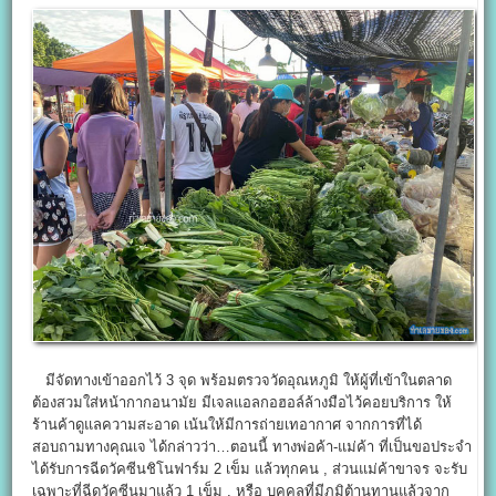
มีจัดทางเข้าออกไว้ 3 จุด พร้อมตรวจวัดอุณหภูมิ ให้ผู้ที่เข้าในตลาด
ต้องสวมใส่หน้ากากอนามัย มีเจลแอลกอฮอล์ล้างมือไว้คอยบริการ ให้
ร้านค้าดูแลความสะอาด เน้นให้มีการถ่ายเทอากาศ จากการที่ได้
สอบถามทางคุณเจ ได้กล่าวว่า…ตอนนี้ ทางพ่อค้า-แม่ค้า ที่เป็นขอประจำ
ได้รับการฉีดวัคซีนชิโนฟาร์ม 2 เข็ม แล้วทุกคน , ส่วนแม่ค้าขาจร จะรับ
เฉพาะที่ฉีดวัคซีนมาแล้ว 1 เข็ม , หรือ บุคคลที่มีภูมิต้านทานแล้วจาก