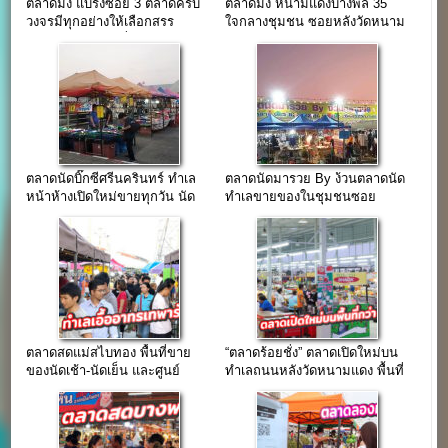
ตลาดมิ่ง แบริ่งซอย 3 ตลาดครบ
ตลาดมิ่ง หนามแดงบางพลี 35
วงจรมีทุกอย่างให้เลือกสรร
ใจกลางชุมชน ซอยหลังวัดหนาม
ใจกลางชุมชนแบริ่ง
แดง
ตลาดนัดบิ๊กซีศรีนครินทร์ ทำเล
ตลาดนัดมารวย By ง้วนตลาดนัด
หน้าห้างเปิดใหม่ขายทุกวัน นัด
ทำเลขายของในชุมชนซอย
ใหญ่วันศุกร์
มหาชัย(บางพลี)
ตลาดสดแม่สไบทอง พื้นที่ขาย
“ตลาดร้อยชั่ง” ตลาดเปิดใหม่บน
ของนัดเช้า-นัดเย็น และศูนย์
ทำเลถนนหลังวัดหนามแดง พื้นที่
อาหาร
กว่า 40 ไร่