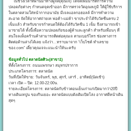
ในช่วงเวลาที่ผ่านมาทางผู้จัด(คุณเจ) ได้จัดเพิ่มมารตการความ
ปลอดภัยต่างๆ กำหนดจุดเข้าออก มีการตรวจวัดอุณหภูมิ ให้ผู้ใช้บริการ
ในตลาดสวมใส่หน้ากากอนามัย มีเจลแอลกอฮอลล์ มีการทำความ
สะอาด จัดให้อากาศถ่ายเท พ่อค้า-แม่ค้า ขาประจำได้รับวัคซีนครบ 2
เข็มแล้ว สำหรับขาจรกำหนดให้ต้องได้รับวัคซีน 1 เข็ม จึงสามารถเข้า
มาขายได้ ทั้งนี้เพื่อความปลอดภัยของผู้ค้าและลูกค้า สำหรับเพื่อนๆ ที่
สนใจลงล็อคร้านค้าสามารถติดต่อคุณเจ ตามเบอร์โทร ช่องทางการ
ติดต่อด้านล่างได้เลย แจ้งว่า…ทราบมาจาก “เว็บไซต์ ทำเลขาย
ของ.com” เดี๋ยวคุณเจจะแนะนำให้นะครับ
ข้อมูลทั่วไป
ตลาดนัดศิวะ(สาขา1)
ที่ตั้งโครงการ: ถนนแพรกษา สมุทรปราการ
ประเภทโครงการ: ตลาดนัด
วันที่เปิดให้ขาย: วันจันทร์, พุธ, ศุกร์, เสาร์ , อาทิตย์(นัดเช้า)
เวลา เปิด – ปิด: 12.00-22:00น.
รายละเอียดโครงการ: ตลาดนัดกับข้าวตอนเย็นเก่าแก่เปิดมากว่า20ปี
ทางเดินเทปูน ของกินเยอะ ตลาดนัดแบบดังเดิมเปิดโล่ง อากาศดีหน้าเดิน
สุดๆ