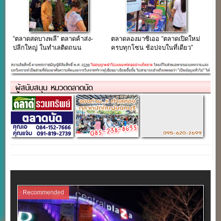
“ตลาดสดบางพลี” ตลาดค้าส่ง-
ตลาดลองมาซิเออ “ตลาดเปิดใหม่
ปลีกใหญ่ ในทำเลติดถนน
ครบทุกโซน ช้อปจบในที่เดียว”
เทพารักษ์
ผู้สนับสนุน หมวดตลาดนัด
Recommended