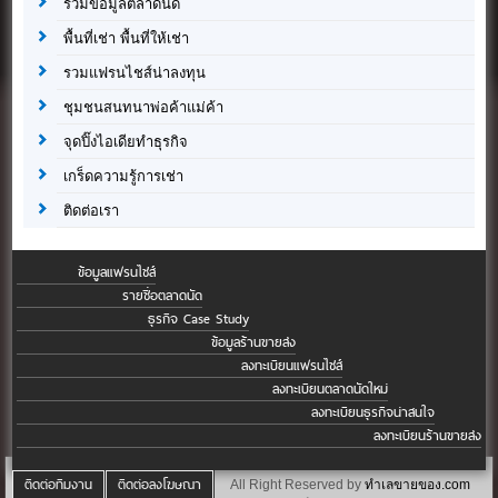
รวมข้อมูลตลาดนัด
พื้นที่เช่า พื้นที่ให้เช่า
รวมแฟรนไชส์น่าลงทุน
ชุมชนสนทนาพ่อค้าแม่ค้า
จุดปิ๊งไอเดียทำธุรกิจ
เกร็ดความรู้การเช่า
ติดต่อเรา
ข้อมูลแฟรนไชส์
รายชื่อตลาดนัด
ธุรกิจ Case Study
ข้อมูลร้านขายส่ง
ลงทะเบียนแฟรนไชส์
ลงทะเบียนตลาดนัดใหม่
ลงทะเบียนธุรกิจน่าสนใจ
ลงทะเบียนร้านขายส่ง
ติดต่อทีมงาน
ติดต่อลงโฆษณา
All Right Reserved by
ทำเลขายของ.com