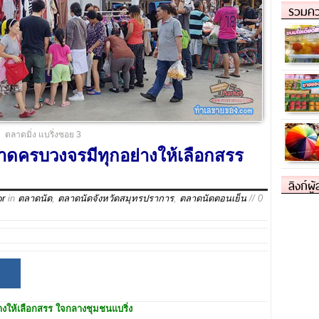
รวมคว
ตลาดมิ่ง แบริ่งซอย 3
ลาดครบวงจรมีทุกอย่างให้เลือกสรร
ลิงก์ผู
or
in
ตลาดนัด
,
ตลาดนัดจังหวัดสมุทรปราการ
,
ตลาดนัดตอนเย็น
// 0
างให้เลือกสรร
ใจกลางชุมชนแบริ่ง