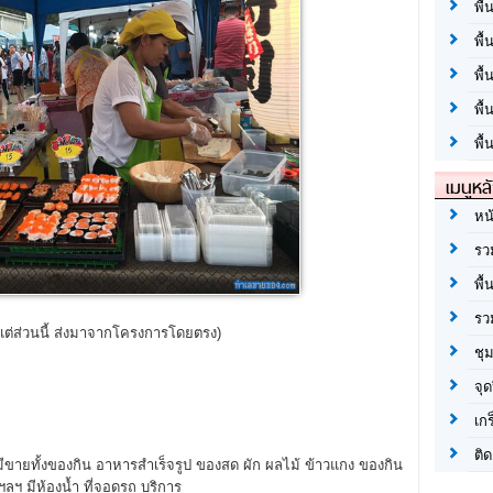
พื้
พื้
พื
พื
พื้
เมนูหล
หน
รว
พื้
รว
งแต่ส่วนนี้ ส่งมาจากโครงการโดยตรง)
ชุ
จุด
เก
ติด
มีขายทั้งของกิน อาหารสำเร็จรูป ของสด ผัก ผลไม้ ข้าวแกง ของกิน
 ฯลฯ มีห้องน้ำ ที่จอดรถ บริการ