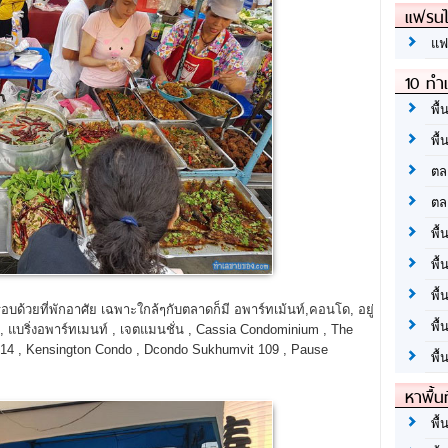
แฟรนไ
แฟ
10 ทำเ
พื้
พื้
ตล
ตล
พื้
พื้
พื้
มรอบด้วยที่พักอาศัย เฉพาะใกล้ๆกับตลาดก็มี อพาร์ทเม้นท์,คอนโด, อยู่
พื้
t , แบริ่งอพาร์ทเมนท์ , เจตแมนชั่น , Cassia Condominium , The
g 14 , Kensington Condo , Dcondo Sukhumvit 109 , Pause
พื้
หาพื้น
พื้