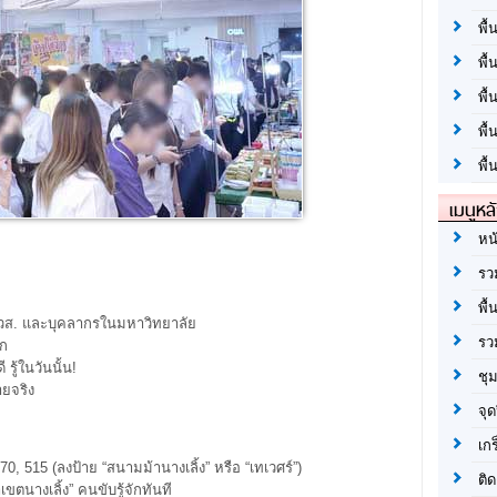
พื้
พื้
พื
พื
พื้
เมนูหล
หน
รว
พื้
 ปวส. และบุคลากรในมหาวิทยาลัย
รว
าก
รู้ในวันนั้น!
ชุ
ายจริง
จุด
เก
0, 515 (ลงป้าย “สนามม้านางเลิ้ง” หรือ “เทเวศร์”)
ติด
ตนางเลิ้ง” คนขับรู้จักทันที