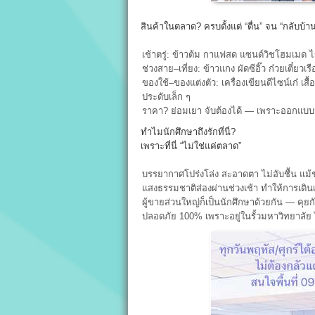
สินค้าในตลาด? ครบตั้งแต่ “ตื่น” จน “กลับบ้าน
เช้าตรู่: ข้าวต้ม กาแฟสด แซนด์วิชโฮมเมด ไ
ช่วงสาย–เที่ยง: ข้าวแกง ผัดซีอิ๊ว ก๋วยเตี๋ยวเ
ของใช้–ของแต่งตัว: เครื่องเขียนดีไซน์เก๋ เส
ประดับเล็ก ๆ
ราคา? ย่อมเยา จับต้องได้ — เพราะออกแบบม
ทำไมนักศึกษาถึงรักที่นี่?
เพราะที่นี่ “ไม่ใช่แค่ตลาด”
บรรยากาศโปร่งโล่ง สะอาดตา ไม่อับชื้น แม้ช่
แสงธรรมชาติส่องผ่านช่วงเช้า ทำให้การเดินเล
ผู้ขายส่วนใหญ่ก็เป็นนักศึกษาด้วยกัน — คุย
ปลอดภัย 100% เพราะอยู่ในรั้วมหาวิทยาลัย 