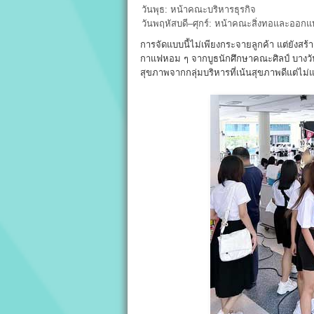
วันพุธ: หน้าคณะบริหารธุรกิจ
วันพฤหัสบดี–ศุกร์: หน้าคณะสิ่งทอและออกแ
การจัดแบบนี้ไม่เพียงกระจายลูกค้า แต่ยังส
กาแฟหอม ๆ จากบูธนักศึกษาคณะศิลป์ บางวันเจ
สุขภาพจากกลุ่มบริหารที่เน้นสุขภาพดีแต่ไม่