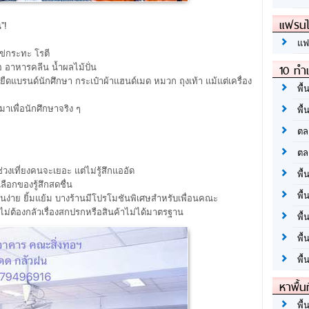
แฟรนไ
”!
แฟ
ข่กระทะ โรตี
10 ทำเ
รือ อาหารคลีน น้ำผลไม้ปั่น
ื้อยืดแบรนด์นักศึกษา กระเป๋าผ้าแฮนด์เมด หมวก ถุงเท้า แม้แต่เครื่อง
พื้
าเพื่อนักศึกษาจริง ๆ
พื้
ตล
ตล
วงเที่ยงคนจะเยอะ แต่ไม่รู้สึกแออัด
พื้
ือกของรู้สึกสดชื่น
พื้
กันง่าย ยิ้มแย้ม บางร้านมีโปรโมชันพิเศษสำหรับเพื่อนคณะ
ไม่ต้องกลัวเรื่องสกปรกหรือสินค้าไม่ได้มาตรฐาน
พื้
พื้
พื้
หาพื้น
พื้