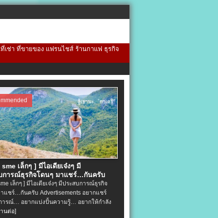
้นที่เช่า ที่ขายของ แฟรนไชส์ ร้านกาแฟ ธุรกิจ
ommended
จ sme เล็กๆ ] มีไอเดียเจ๋งๆ มี
การณ์ธุรกิจโดนๆ มาแชร์…กันครับ
 sme เล็กๆ ] มีไอเดียเจ๋งๆ มีประสบการณ์ธุรกิจ
าแชร์…กันครับ Advertisements อยากแชร์
ารณ์… อยากแบ่งปั้นความรู้… อยากให้กำลัง
่านต่อ]