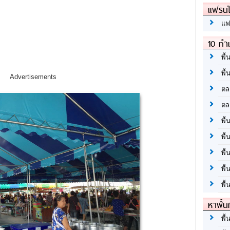
แฟรนไ
แฟ
10 ทำเ
พื้
พื้
Advertisements
ตล
ตล
พื้
พื้
พื้
พื้
พื้
หาพื้น
พื้