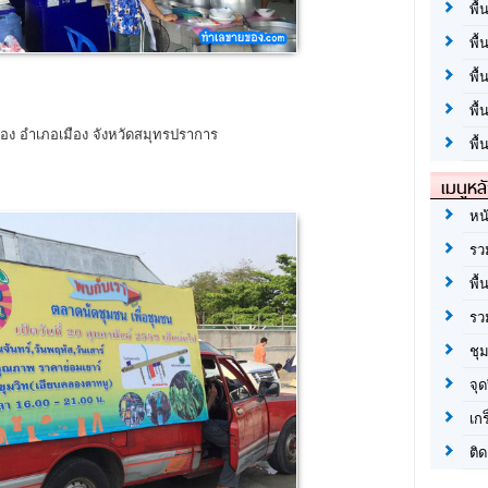
พื้
พื้
พื
พื
มือง อำเภอเมือง จังหวัดสมุทรปราการ
พื้
เมนูหล
หน
รว
พื้
รว
ชุ
จุด
เก
ติด