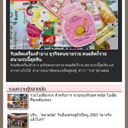
รับผลิตเครื่องสําอาง ธุรกิจคนขายรวย คนผลิตก็รวย
สนามรบนี้สุดหิน
รับผลิตเครื่องสําอาง ธุรกิจคนขายรวย คนผลิตก็รวย สนามรบนี้สุดหิน แต่
หากผ่านไปได้ สามารถเอาชัยชนะเหนือคู่ต่อสู้ คำว่า “รวย”
[อ่านต่อ]
รวมความรู้ตลาดนัด
รวมไอเดียเจ๋งๆ สำหรับการ ขายของกินตลาดนัด ไอเดีย
ที่คุณต้องลอง
ปรับ…”ตลาดนัด” รับมือเศรษฐกิจปีหนู 2563 “เผาจริง
แล้วไง!!!”