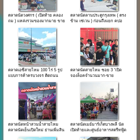
ตลาดนัดวงศกร ( เปิดท้าย คลอง
ตลาดนัดลานประตูกรุงเทพ ( ตรง
ถม ) แหล่งรวมของมากมาย ขาย
ข้าม เซ่เวน ) ก่อนถึงแยก คปอ
แบบกันเอง ที่ถนนสายไหม
ตลาดเอซีสายไหม 100 ไร่ 5 รูป
ตลาดนัดสายไหม ซอย 3 “เปิด
แบบการค้าครบวงจร ติดถนน
จองล็อคจำนวนมาก-ขาย
สายไหม
ฟรี!!!”(เปิดขาย 20 ธ.ค. 62)
ตลาดนัดหน้าสวนน้ำสายไหม
ตลาดนัดเมย์มาร์เก็ตบางพลี นัด
ตลาดนัดเย็นเปิดใหม่ ย่านเพิ่มสิน
เปิดท้ายและศูนย์อาหารสตรีทฟู้ด
สายไหม
แห่งใหม่ซอยวัดหลวงพ่อโต