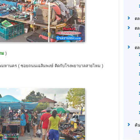
ตล
ตล
ตล
งถม
)
ทพมหานคร ( ซอยถนนเฉลิมพงษ์ ติดกับโรงพยาบาลสายไหม )
ค้