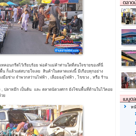
ตลาดน
เทคอนกรีตไว้เรียบร้อย พ่อค้าแม่ค้าท่านใดที่สนใจขายของที่นี่
ูพื้น ก็แล้วแต่สบายใจเลย สินค้าในตลาดแห่งนี้ มีเกือบทุกอย่าง
ือช่าง จำพวกสว่านไฟฟ้า , เลื่อยฉลุไฟฟ้า , ไขขวง , หรือ ร้าน
 ปลาหมึก เป็นต้น และ ตลาดนัดวงศกร ยังโซนพื้นที่ด้านในไว้คอย
ด้วย
เมนูต
หน