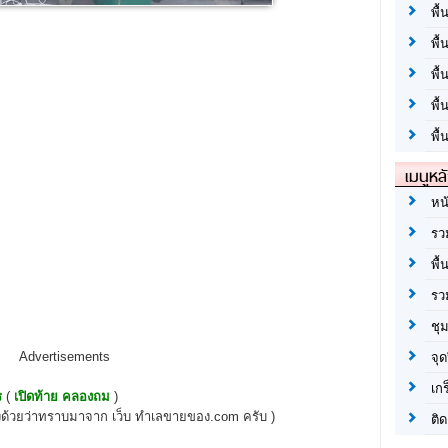
พื้
พื้
พื
พื
พื้
เมนูหล
หน
รว
พื้
รว
ชุ
Advertisements
จุด
เก
ร
(
เปิดท้าย คลองถม
)
งด้วยว่าทราบมาจาก เว็บ ทำเลขายของ.com ครับ )
ติด