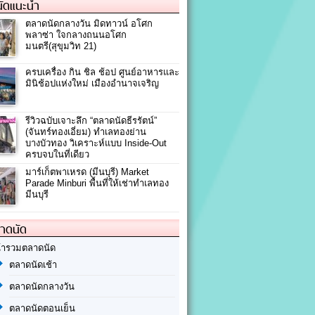
ัดแนะนำ
ตลาดนัดกลางวัน มิดทาวน์ อโศก
พลาซ่า ใจกลางถนนอโศก
มนตรี(สุขุมวิท 21)
ครบเครื่อง กิน ชิล ช้อป ศูนย์อาหารและ
มินิช้อปแห่งใหม่ เมืองอำนาจเจริญ
รีวิวฉบับเจาะลึก “ตลาดนัดธีรรัตน์”
(จันทร์ทองเอี่ยม) ทำเลทองย่าน
บางบัวทอง วิเคราะห์แบบ Inside-Out
ครบจบในที่เดียว
มาร์เก็ตพาเหรด (มีนบุรี) Market
Parade Minburi พื้นที่ให้เช่าทำเลทอง
มีนบุรี
ลาดนัด
้ารวมตลาดนัด
ตลาดนัดเช้า
ตลาดนัดกลางวัน
ตลาดนัดตอนเย็น