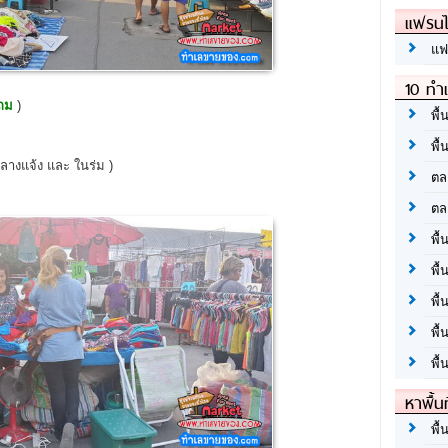
แฟรนไ
แฟ
10 ทำเ
งถม
)
พื้
พื้
ลางแจ้ง และ ในร่ม )
ตล
ตล
พื้
พื้
พื้
พื้
พื้
หาพื้น
พื้