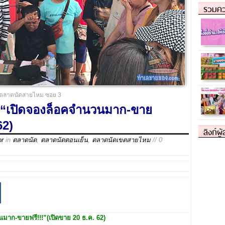
รวมคว
ตลาดนัดสายไหม ซอย 3
“เปิดจองล็อคจำนวนมาก-ขาย
62)
ลิงก์ผู
or
in
ตลาดนัด
,
ตลาดนัดตอนเย็น
,
ตลาดนัดเขตสายไหม
// 0
นมาก-ขายฟรี
!!!
”
(เปิดขาย 20 ธ.ค. 62)