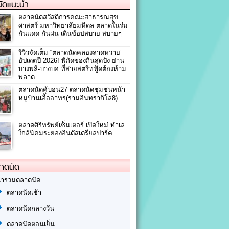
ัดแนะนำ
ตลาดนัดสวัสดิการคณะสาธารณสุข​
ศาสตร์​ มหาวิทยาลัยมหิดล ตลาดในร่ม
กันแดด กันฝน เดินช้อปสบาย สบายๆ
รีวิวจัดเต็ม “ตลาดนัดคลองลาดหวาย”
อัปเดตปี 2026! พิกัดของกินสุดปัง ย่าน
บางพลี-บางบ่อ ที่สายสตรีทฟู้ดต้องห้าม
พลาด
ตลาดนัดคู้บอน27 ตลาดนัดชุมชนหน้า
หมู่บ้านเอื้ออาทร(รามอินทรากิโล8)
ตลาดศิริทรัพย์เซ็นเตอร์ เปิดใหม่ ทำเล
ใกล้นิคมระยองอินดัสเตรียลปาร์ค
ลาดนัด
้ารวมตลาดนัด
ตลาดนัดเช้า
ตลาดนัดกลางวัน
ตลาดนัดตอนเย็น