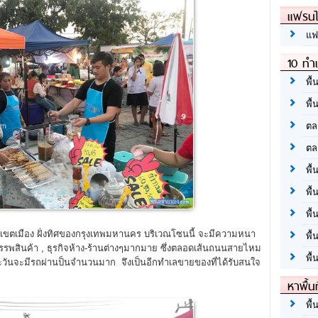
แฟรนไ
แฟ
10 ทำเ
พื้
พื้
ตล
ตล
พื้
พื้
พื้
ขตเมือง ฝั่งทิศของกรุงเทพมหานคร บริเวณโซนนี้ จะมีความหนา
พื้
สรรพสินค้า , ธุรกิจห้าง-ร้านต่างๆมากมาย ซึ่งตลอดเส้นถนนสายไหม
พื้
วันจะมีรถผ่านป็นจำนวนมาก จึงเป็นอีกทำเลขายของที่ได้รับสนใจ
หาพื้น
พื้