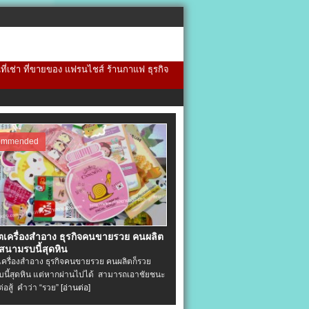
้นที่เช่า ที่ขายของ แฟรนไชส์ ร้านกาแฟ ธุรกิจ
ommended
ิตเครื่องสําอาง ธุรกิจคนขายรวย คนผลิต
 สนามรบนี้สุดหิน
ตเครื่องสําอาง ธุรกิจคนขายรวย คนผลิตก็รวย
นี้สุดหิน แต่หากผ่านไปได้ สามารถเอาชัยชนะ
่ต่อสู้ คำว่า “รวย”
[อ่านต่อ]