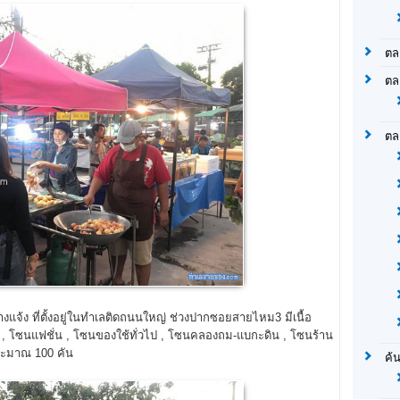
ตล
ตล
ตล
แจ้ง ที่ตั้งอยู่ในทำเลติดถนนใหญ่ ช่วงปากซอยสายไหม3 มีเนื้อ
, โซนแฟชั่น , โซนของใช้ทั่วไป , โซนคลองถม-แบกะดิน , โซนร้าน
ระมาณ 100 คัน
ค้