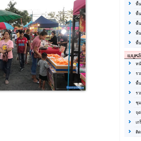
พื้
พื้
พื
พื
พื้
เมนูหล
หน
รว
พื้
รว
ชุ
จุด
เก
ติด