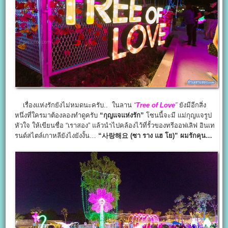
เรื่องแห่งรักยังไม่หมดนะครับ.. ในลาน
“
Tree of Love
”
ยังมีอีกสิ่ง
หนึ่งที่ใครมาต้องลองทำดูครับ
“กุญแจแห่งรัก”
โซนนี้จะมี แม่กุญแจรูป
หัวใจ ให้เขียนชื่อ “เราสอง” แล้วนำไปคล้องไว้ที่รั้วของทรีออฟเลิฟ อินเท
รนด์สไตล์เกาหลียังไงยังงั้น…
“사랑해요 (ซา ราง แฮ โย)” ผมรักคุน…