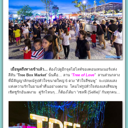
เมื่อพูดถึงทางเข้าแล้ว…
ต้องไปดูอีกจุดไฮไลท์ของคอนเทนเนอร์แห่ง
สีสัน “
Tree Box Market
” นั่นคือ… ลาน
“
Tree of Love
”
ลานส่วนกลาง
ที่มีสัญญาลักษณ์รูปหัวใจขนาดใหญ่ 6 ดวง “หัวใจสีชมพู” จะเปล่งแสง
แห่งความรักในยามค่ำคืนอย่างงดงาม โคมไฟรูปหัวใจส่องแสงสีชมพู
เชิดชูรักอันงดงาม คู่รักไหนๆ…ก็ต้องได้มา “เซลฟี (Selfie)” กันทุกคน…