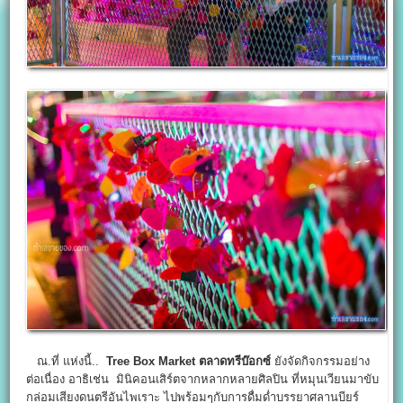
ณ.ที่ แห่งนี้..
Tree Box Market
ตลาดทรีบ๊อกซ์
ยังจัดกิจกรรมอย่าง
ต่อเนื่อง อาธิเช่น มินิคอนเสิร์ตจากหลากหลายศิลปิน ที่หมุนเวียนมาขับ
กล่อมเสียงดนตรีอันไพเราะ ไปพร้อมๆกับการดื่มด่ำบรรยาศลานบียร์