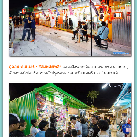
ตู้คอนเทนเนอร์ : สีส้มพลังเพลิง
แสดงถึงรสชาติความอร่อยของอาหาร ,
เสียงของไฟฉ่าร้อนๆ พลังปรุงรสของแม่ครัว-พ่อครัว สุดอินเทรนด์…