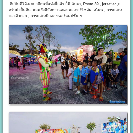
ศิลปินที่ได้เคยมายือนที่แห่งนี้แล้ว ก็มี ลิปตา, Room 39 , jetset’er ,ส
ครับบ์ เป็นต้น แถมยังมีจัดการแสดง มอเตอร์ไซค์ผาดโผน , การแสดง
ของตัวตลก , การแสดงตีกลองเพอร์แคปชั่น ฯ