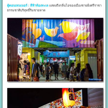
ตู้คอนเทนเนอร์ : สีฟ้าท้องทะเล
แสดงถึงกลิ่นไอของเมืองชายฝั่งศรีราชา
ธรรมชาติบริสุทธิ์ริมชายหาด