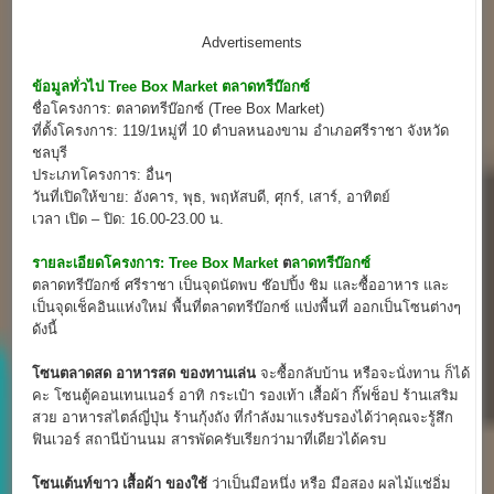
Advertisements
ข้อมูลทั่วไป
Tree Box Market
ตลาดทรีบ๊อกซ์
ชื่อโครงการ: ตลาดทรีบ๊อกซ์ (Tree Box Market)
ที่ตั้งโครงการ: 119/1หมู่ที่ 10 ตำบลหนองขาม อำเภอศรีราชา จังหวัด
ชลบุรี
ประเภทโครงการ: อื่นๆ
วันที่เปิดให้ขาย: อังคาร, พุธ, พฤหัสบดี, ศุกร์, เสาร์, อาทิตย์
เวลา เปิด – ปิด: 16.00-23.00 น.
รายละเอียดโครงการ:
Tree Box Market
ต
ลาดทรีบ๊อกซ์
ตลาดทรีบ๊อกซ์ ศรีราชา เป็นจุดนัดพบ ช๊อปปิ้ง ชิม และซื้ออาหาร และ
เป็นจุดเช็คอินแห่งใหม่ พื้นที่ตลาดทรีบ๊อกซ์ แบ่งพื้นที่ ออกเป็นโซนต่างๆ
ดังนี้
โซนตลาดสด อาหารสด ของทานเล่น
จะซื้อกลับบ้าน หรือจะนั่งทาน ก็ได้
คะ โซนตู้คอนเทนเนอร์ อาทิ กระเป๋า รองเท้า เสื้อผ้า กิ๊ฟช็อป ร้านเสริม
สวย อาหารสไตล์ญี่ปุ่น ร้านกุ้งถัง ที่กำลังมาแรงรับรองได้ว่าคุณจะรู้สึก
ฟินเวอร์ สถานีบ้านนม สารพัดครับเรียกว่ามาที่เดียวได้ครบ
โซนเต้นท์ขาว เสื้อผ้า ของใช้
ว่าเป็นมือหนึ่ง หรือ มือสอง ผลไม้แช่อิ่ม