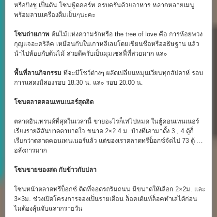
หรือบิงชู เป็นต้น โซนฟู้ดคอร์ท ครบครันด้วยอาหาร หลากหลายเมนู
พร้อมลานเครื่องดื่มเย็นๆนะคะ
โซนถ่ายภาพ
ต้นไม้แห่งความรักหรือ the tree of love คือ การห้อยพวง
กุญแจอะคริลิค เหมือนกับในเกาหลีเลยโดยเขียนชื่อหรืออธิษฐาน แล้ว
นำไปห้อยกับต้นไม้ สวยดีครับเป็นมุมเซลฟี่ที่สวยมาก และ
พื้นที่ลานกิจกรรม
ที่จะมีโชว์ต่างๆ ผลัดเปลี่ยนหมุนเวียนทุกสัปดาห์ รอบ
การแสดงมีสองรอบ 18.30 น. และ รอบ 20.00 น.
โซนตลาดคอนเทนเนอร์สุดฮิต
ตลาดอินเทรนด์ที่สุดในเวลานี้ ขายอะไรก็เท่ไปหมด ในตู้คอนเทนเนอร์
เรียงรายสีสันบาดตาบาดใจ ขนาด 2×2.4 ม. บ้างที่เอามาตั้ง 3 , 4 ตู้ก็
เรียกว่าตลาดคอนเทนเนอร์แล้ว แต่ของเราตลาดทรีบ็อกซ์จัดไป 73 ตู้ …
อลังการมาก
โซนขายของสด กับข้าวกับปลา
โซนหน้าตลาดทรีบ็อกซ์ ติดที่จอดรถริมถนน มีขนาดให้เลือก 2×2ม. และ
3×3ม. ช่วงเปิดโครงการจองเป็นรายเดือน ล็อคเต้นท์ล็อคทำเลได้ก่อน
ไม่ต้องลุ้นจับฉลากรายวัน