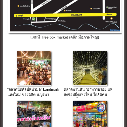
แผนที่ Tree box market (คลิ๊กเพื่อภาพใหญ่)
“ตลาดนัดศิลป์หน้ามอ” Landmark
ตลาดพานหิน “อาหารอร่อย แห
แห่งใหม่ ของนิสิต ม.บูรพา
ล่งช้อปปิ้งแห่งใหม่ ใกล้นิคม
อมตะซิตี้”