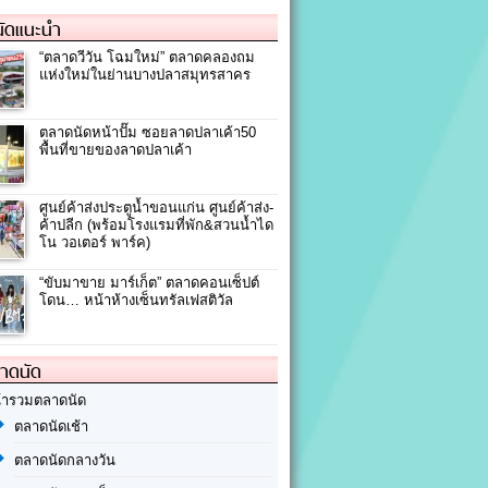
ัดแนะนำ
“ตลาดวีวัน โฉมใหม่” ตลาดคลองถม
แห่งใหม่ในย่านบางปลาสมุทรสาคร
ตลาดนัดหน้าปั๊ม ซอยลาดปลาเค้า50
พื้นที่ขายของลาดปลาเค้า
ศูนย์ค้าส่งประตูน้ำขอนแก่น ศูนย์ค้าส่ง-
ค้าปลีก (พร้อมโรงแรมที่พัก&สวนน้ำได
โน วอเตอร์ พาร์ค)
“ขับมาขาย มาร์เก็ต” ตลาดคอนเซ็ปต์
โดน… หน้าห้างเซ็นทรัลเฟสติวัล
ลาดนัด
้ารวมตลาดนัด
ตลาดนัดเช้า
ตลาดนัดกลางวัน