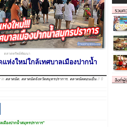
รวมคว
ตลาดทรัพย์พัฒนา
แห่งใหม่ใกล้เทศบาลเมืองปากน้ำ
ลิงก์ผู
r
in
ตลาดนัด
,
ตลาดนัดจังหวัดสมุทรปราการ
,
ตลาดนัดตอนเย็น
// 0
าลเมืองปากน้ำสมุทรปราการ”