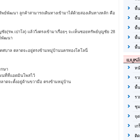
พื้
รัพย์พัฒนา ลูกค้าสามารถเดินทางเข้ามาได้ด้วยสองเส้นทางหลัก คือ
พื้
พื
ญชัย(รพ.เปาโล) แล้ววิ่งตรงเข้ามาเรื่อยๆ จะเห็นซอยทรัพย์บุญชัย 28
พื
ย์พัฒนา
พื้
กับเทศบาล ตลาดจะอยู่ตรงข้ามหมู่บ้านนครทองโคโลนี่
เมนูหล
หน
รกษา
นที่ที่แอดมินโพสไว้
รว
จะตั้งอยู่ด้านขวามือ ตรงข้ามหมู่บ้าน
พื้
รว
ชุ
จุด
เก
ติด