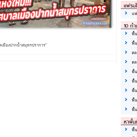
แฟรนไ
แฟ
10 ทำเ
พื้
พื้
ลเมืองปากน้ำสมุทรปราการ”
ตล
ตล
พื้
พื้
พื้
พื้
พื้
หาพื้น
พื้