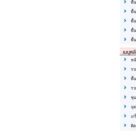
พื้
พื้
พื
พื
พื้
เมนูหล
หน
รว
พื้
รว
ชุ
จุด
เก
ติด