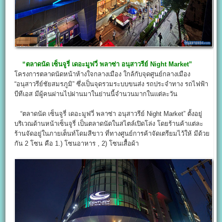
“ตลาดนัด เซ็นจูรี่ เดอะมูฟวี่ พลาซ่า อนุสาวรีย์ Night Market”
โครงการตลาดนัดหน้าห้างใจกลางเมือง ใกล้กับจุดศูนย์กลางเมือง
“อนุสาวรีย์ชัยสมรภูมิ” ซึ่งเป็นจุดรวมระบบขนส่ง รถประจำทาง รถไฟฟ้า
บีทีเอส มีผู้คนผ่านไปผ่านมาในย่านนี้จำนวนมากในแต่ละวัน
“ตลาดนัด เซ็นจูรี่ เดอะมูฟวี่ พลาซ่า อนุสาวรีย์ Night Market” ตั้งอยู่
บริเวณด้านหน้าเซ็นจูรี่ เป็นตลาดนัดในสไตล์เปิดโล่ง โดยร้านค้าแต่ละ
ร้านจัดอยู่ในภายเต็นท์โดมสีขาว ที่ทางศูนย์การค้าจัดเตรียมไว้ให้ มีด้วย
กัน 2 โซน คือ 1.) โซนอาหาร , 2) โซนเสื้อผ้า