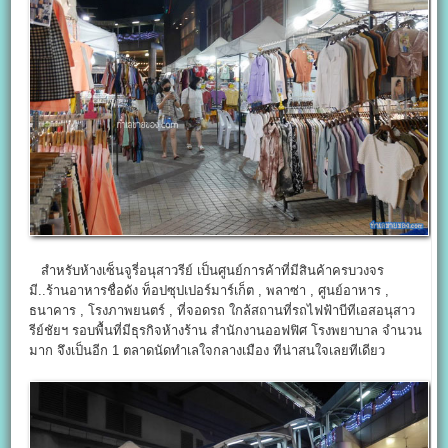
สำหรับห้างเซ็นจูรี่อนุสาวรีย์ เป็นศูนย์การค้าที่มีสินค้าครบวงจร
มี..ร้านอาหารชื่อดัง ท็อปซุปเปอร์มาร์เก็ต , พลาซ่า , ศูนย์อาหาร ,
ธนาคาร , โรงภาพยนตร์ , ที่จอดรถ ใกล้สถานที่รถไฟฟ้าบีทีเอสอนุสาว
รีย์ชัยฯ รอบพื้นที่มีธุรกิจห้างร้าน สำนักงานออฟฟิศ โรงพยาบาล จำนวน
มาก จึงเป็นอีก 1 ตลาดนัดทำเลใจกลางเมือง ทีน่าสนใจเลยทีเดียว