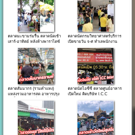
ตลาดมะขามร่มรื่น ตลาดนัดเช้า
ตลาดนัดกรมวิทยาศาสตร์บริการ
เสาร์-อาทิตย์ หลังห้างพาราไดซ์
เปิดขายวัน จ-ศ ทำเลพนักงาน
ย่านพระราม6
ตลาดสัมมากร (รามคำแหง)
ตลาดนัดไอซีซี ตลาดศูนย์อาหาร
แหล่งรวมอาหารสด อาหารปรุง
เปิดใหม่ ติดบริษัท I.C.C
สำเร็จ สินค้าแฟชั่น มาที่นี่เดียว
International.,PLC พระราม3
ได้ครบทุกอย่าง