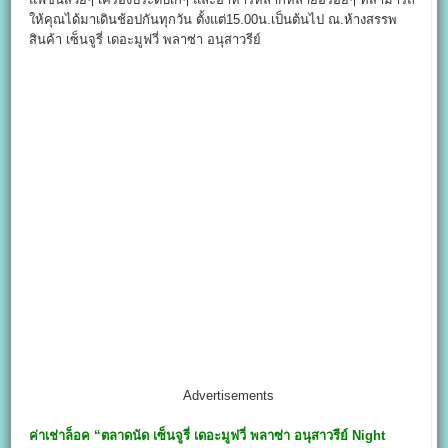
ให้คุณได้มาเดินช้อปกันทุกวัน ตั้งแต่15.00น.เป็นต้นไป ณ.ห้างสรรพ
สินค้า เซ็นจูรี่ เดอะมูฟวี่ พลาซ่า อนุสาวรีย์
Advertisements
ค่าเช่าล็อค
“ตลาดนัด เซ็นจูรี่ เดอะมูฟวี่ พลาซ่า อนุสาวรีย์ Night