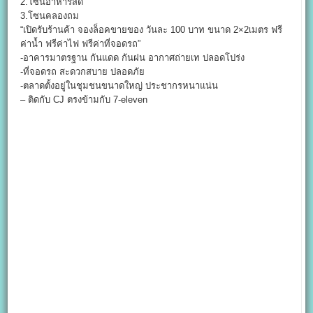
2.โซนอาหารสด
3.โซนคลองถม
“เปิดรับร้านค้า จองล็อคขายของ วันละ 100 บาท ขนาด 2×2เมตร ฟรี
ค่าน้ำ ฟรีค่าไฟ ฟรีค่าที่จอดรถ”
-อาคารมาตรฐาน กันแดด กันฝน อากาศถ่ายเท ปลอดโปร่ง
-ที่จอดรถ สะดวกสบาย ปลอดภัย
-ตลาดตั้งอยู่ในชุมชนขนาดใหญ่ ประชากรหนาแน่น
– ติดกับ CJ ตรงข้ามกับ 7-eleven