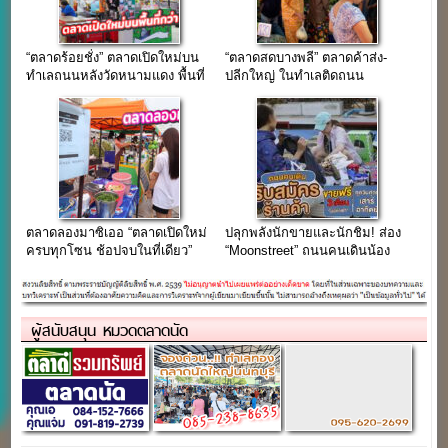
“ตลาดร้อยชั่ง” ตลาดเปิดใหม่บน
“ตลาดสดบางพลี” ตลาดค้าส่ง-
ทำเลถนนหลังวัดหนามแดง พื้นที่
ปลีกใหญ่ ในทำเลติดถนน
กว่า 40 ไร่
เทพารักษ์
ตลาดลองมาซิเออ “ตลาดเปิดใหม่
ปลุกพลังนักขายและนักชิม! ส่อง
ครบทุกโซน ช้อปจบในที่เดียว”
“Moonstreet” ถนนคนเดินน้อง
ใหม่ ที่ The Moonlight Paknam
ปักหมุดแลนด์มาร์คสมุทรปราการ
ผู้สนับสนุน หมวดตลาดนัด