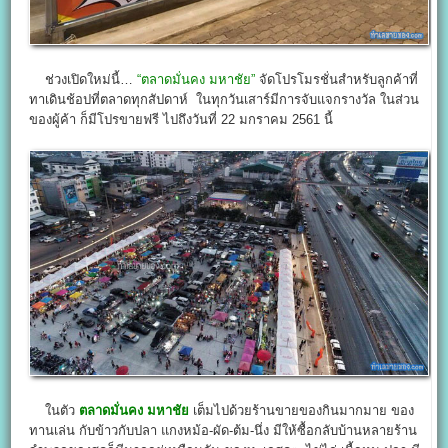
ช่วงเปิดใหม่นี้…
“ตลาดมั่นคง มหาชัย”
จัดโปรโมรชั่นสำหรับลูกค้าที่
ทาเดินช้อปที่ตลาดทุกสัปดาห์ ในทุกวันเสาร์มีการจับแจกรางวัล ในส่วน
ของผู้ค้า ก็มีโปรขายฟรี ไปถึงวันที่ 22 มกราคม 2561 นี้
ในตัว
ตลาดมั่นคง มหาชัย
เต็มไปด้วยร้านขายของกินมากมาย ของ
ทานเล่น กับข้าวกับปลา แกงหม้อ-ผัด-ต้ม-นึ่ง มีให้ซื้อกลับบ้านหลายร้าน