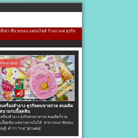
้นที่เช่า ที่ขายของ แฟรนไชส์ ร้านกาแฟ ธุรกิจ
ommended
ิตเครื่องสําอาง ธุรกิจคนขายรวย คนผลิต
 สนามรบนี้สุดหิน
ตเครื่องสําอาง ธุรกิจคนขายรวย คนผลิตก็รวย
นี้สุดหิน แต่หากผ่านไปได้ สามารถเอาชัยชนะ
่ต่อสู้ คำว่า “รวย”
[อ่านต่อ]