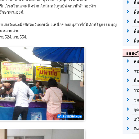
พื้
เกริก,โรงเรียนเทคนิครัตนโกสินทร์,ศูนย์พัฒนากีฬากองทัพ
รักษาพระองค์.
พื้
พื
นทราแจ้งวัฒนะฝั่งทิศตะวันตกเฉียงเหนือของอนุสาวรีย์พิทักษ์รัฐธรรมนูญ
่านหลายสาย
พื
สาย524,สาย554.
พื้
เมนูหล
หน
รว
พื้
รว
ชุ
จุด
เก
ติด