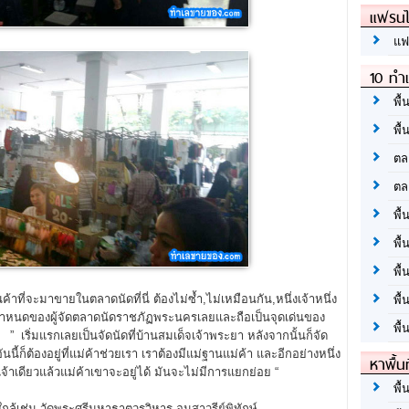
แฟรนไ
แฟ
10 ทำเ
พื้
พื้
ตล
ตล
พื้
พื้
พื้
นค้าที่จะมาขายในตลาดนัดที่นี่ ต้องไม่ซ้ำ,ไม่เหมือนกัน,หนึ่งเจ้าหนึ่ง
พื้
็นข้อกำหนดของผู้จัดตลาดนัดราชภัฏพระนครเลยและถือเป็นจุดเด่นของ
พื้
 เริ่มแรกเลยเป็นจัดนัดที่บ้านสมเด็จเจ้าพระยา หลังจากนั้นก็จัด
้ก็ต้องอยู่ที่แม่ค้าช่วยเรา เราต้องมีแม่ฐานแม่ค้า และอีกอย่างหนึ่ง
หาพื้น
้าเดียวแล้วแม่ค้าเขาจะอยู่ได้ มันจะไม่มีการแยกย่อย “
พื้
่ใกล้เช่น,วัดพระศรีมหาธาตุวรวิหาร,อนุสาวรีย์พิทักษ์