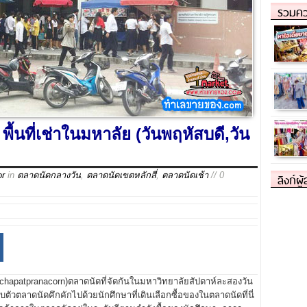
รวมคว
นที่เช่าในมหาลัย (วันพฤหัสบดี,วัน
or
in
ตลาดนัดกลางวัน
,
ตลาดนัดเขตหลักสี่
,
ตลาดนัดเช้า
// 0
ลิงก์ผู
hchapatpranacorn)ตลาดนัดที่จัดกันในมหาวิทยาลัยสัปดาห์ละสองวัน
วตลาดนัดคึกคักไปด้วยนักศึกษาที่เดินเลือกซื้อของในตลาดนัดที่นี่