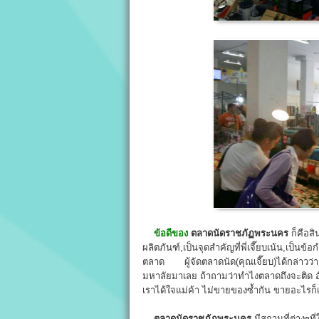
ข้อดีของ
ตลาดนัดราชภัฏพระนคร
ก็คือสิ
ผลิตภันฑ์,เป็นจุดสำคัญที่พี่เจี๊ยบเน้น,เป
ตลาด ผู้จัดตลาดนัด(คุณเจี๊ยบ)ได้กล่าวว่า ”
มหาลัยมาเลย ถ้าถามว่าทำไงตลาดถึงจะติด อันนี
เราได้ใจแม่ค้า ไม่ขายของซ้ำกัน ขายอะไรก็เจ
ตลาดนัดราชภัฏพระนคร
มีสถานที่ต่างๆที