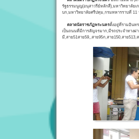
รัฐธรรมนูญ(อนุสาวรีย์หลักสี่),มหาวิทยาลัย
บก,มหาวิทยาลัยศรีปทุม,กรมทหารราบที่ 11 
ตลาดนัดราชภัฏพระนคร
ตั้งอยู่ที่รามอิ
เป็นถนนที่มีการสัญจรมาก,มีรถประจำทางผ
มี,สาย51สาย59,,สาย95ก,สาย150,สาย513,