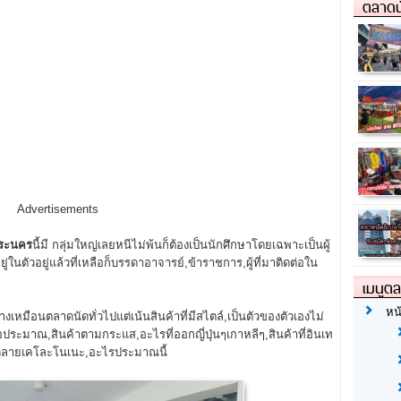
ตลาดน
Advertisements
ระนคร
นี้มี กลุ่มใหญ่เลยหนีไม่พ้นก็ต้องเป็นนักศึกษาโดยเฉพาะเป็นผู้
ู่ในตัวอยู่แล้วที่เหลือก็บรรดาอาจารย์,ข้าราชการ,ผู้ที่มาติดต่อใน
เมนูต
หน
งเหมือนตลาดนัดทั่วไปแต่เน้นสินค้าที่มีสไตล์,เป็นตัวของตัวเองไม่
พอประมาณ,สินค้าตามกระแส,อะไรที่ออกญี่ปุ่นๆเกาหลีๆ,สินค้าที่อินเท
ีลวดลายเคโละโนเนะ,อะไรประมาณนี้