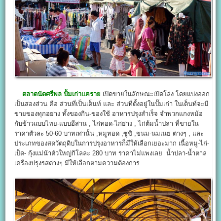
ตลาดนัดศรีพล ปั้มเก่าแคราย
เปิดขายในลักษณะเปิดโล่ง โดยแบ่งออก
เป็นสองส่วน คือ ส่วนที่เป็นเต็นท์ และ ส่วนที่ตั้งอยู่ในปั๊มเก่า ในเต็นท์จะมี
ขายของทุกอย่าง ทั้งของกิน-ของใช้ อาหารปรุงสำเร็จ จำพวกแกงหม้อ
กับข้าวแบบไทย-แบบอีสาน , ไก่ทอด-ไก่ย่าง , ไก่ต้มน้ำปลา ที่ขายใน
ราคาตัวละ 50-60 บาทเท่านั้น ,หมูทอด ,ซูชิ ,ขนม-นมเนย ต่างๆ , และ
ประเภทของสดวัตถุดิบในการปรุงอาหารก็มีให้เลือกเยอะมาก เนื้อหมู-ไก่-
เป็ด- กุ้งแม่น้าตัวใหญ่กิโลละ 280 บาท ราคาไม่แพงเลย น้ำปลา-น้ำตาล
เครื่องปรุงรสต่างๆ มีให้เลือกตามความต้องการ