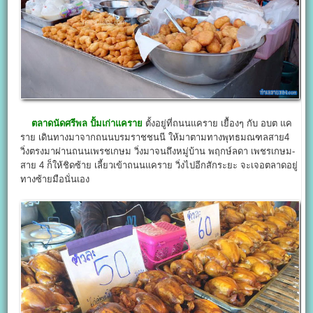
ตลาดนัดศรีพล ปั้มเก่าแคราย
ตั้งอยู่ที่ถนนแคราย เยื้องๆ กับ อบต แค
ราย เดินทางมาจากถนนบรมราชชนนี ให้มาตามทางพุทธมณฑลสาย4
วิ่งตรงมาผ่านถนนเพรชเกษม วิ่งมาจนถึงหมู่บ้าน พฤกษ์ลดา เพชรเกษม-
สาย 4 ก็ให้ชิดซ้าย เลี้ยวเข้าถนนแคราย วิ่งไปอีกสักระยะ จะเจอตลาดอยู่
ทางซ้ายมือนั่นเอง