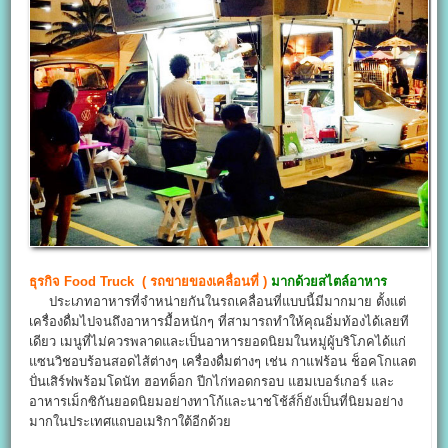
ธุรกิจ
Food Truck
(
รถขายของเคลื่อนที่
)
มากด้วยสไตล์อาหาร
ประเภทอาหารที่จำหน่ายกันในรถเคลื่อนที่แบบนี้มีมากมาย ตั้งแต่
เครื่องดื่มไปจนถึงอาหารมื้อหนักๆ ที่สามารถทำให้คุณอิ่มท้องได้เลยที
เดียว เมนูที่ไม่ควรพลาดและเป็นอาหารยอดนิยมในหมู่ผู้บริโภคได้แก่
แซนวิชอบร้อนสอดไส้ต่างๆ เครื่องดื่มต่างๆ เช่น กาแฟร้อน ช็อคโกแลต
ปั่นเสิร์ฟพร้อมโดนัท ฮอทด็อก ปีกไก่ทอดกรอบ แฮมเบอร์เกอร์ และ
อาหารเม็กซิกันยอดนิยมอย่างทาโก้และนาชโช้ส์ก็ยังเป็นที่นิยมอย่าง
มากในประเทศแถบอเมริกาใต้อีกด้วย