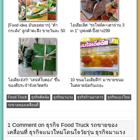
[Food idea มันยอดมาก] “ตำ
ไอเดียเลิศ “รถโฟล์ค+เตาถ่าน 3
กระด้ง” ลูกค้าตะลึง ขายวันละ 50
in 1” บุฟเฟต์-ปิ้งย่าง299
ด้ง รับ 29,950 ฿
ไอเดียเจ๋ง!!! “เสน่ห์ใบตอง” ขึ้น
10 ขนมไอเดียดี!!! มาขายขนม
ของดีประจำจังหวัดตรัง
ในตลาดนัดกันเถอะ
Food Truck
ธุรกิจติดล้อ
ธุรกิจมาแรง
ธุรกิจร้านอาหาร
ธุรกิจแนวใหม่
รถขายของเคลื่อนที่
1 Comment on ธุรกิจ Food Truck รถขายของ
เคลื่อนที่ ธุรกิจแนวใหม่โดนใจวัยรุ่น ธุรกิจมาแรง