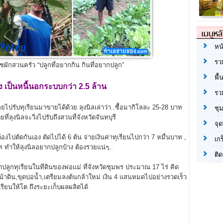
เมนูหล
หน
รว
ชผักสวนครัว “ปลูกที่อยากกิน กินที่อยากปลูก”
พื้
๊ง เป็นหนี้นอกระบบกว่า 2.5 ล้าน
รว
ปรับทุเรียนมาขายได้ด้วย ลุงนิลเล่าว่า..ซื้อมากิโลละ 25-28 บาท
ชุ
ลุงนิลจะวิ่งไปรับถึงสวนที่จังหวัดจันทบุรี
จุด
้องไปตัดกันเอง ตัดไปได้ 6 ต้น จ่ายเงินค่าทุเรียนไปกว่า 7 หมื่นบาท ,
เก
ท ทำให้ลุงนิลอยากปลูกบ้าง ต้องรวยแน่ๆ..
ติด
ูกทุเรียนในที่ดินของพ่อแม่ ที่จังหวัดชุมพร ประมาณ 17 ไร่ คิด
น้าดิน,ขุดบ่อน้ำ,เตรียมลงต้นกล้าใหม่ เงิน 4 แสนหมดไปอย่างรวดเร็ว
เรียนให้โต ถึงระยะเก็บผลผลิตได้