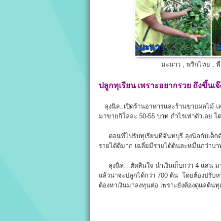
มะนาว , พริกไทย , พื
ปลูกทุเรียน เพราะอยากรวย ถึงขึ้นเจ
ลุงนิล..เปิดร้านอาหารและร้านขายผลไม้ เลยไ
มาขายกิโลละ 50-55 บาท กำไรเท่าตัวเลย โดยที่
ตอนที่ไปรับทุเรียนที่จันทบุรี ลุงนิลกับเด็กต
รายได้ดีมาก เฉลี่ยมีรายได้ต้นละหมื่นกว่าบา
ลุงนิล…ตัดสินใจ นำเงินเก็บกว่า 4 แสน มาปล
แล้วน่าจะปลูกได้กว่า 700 ต้น โดยต้องปรับห
ต้องหาเงินมาลงทุนต่อ เพราะยังต้องดูแลต้นทุ