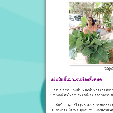
ใช้ปุ๋
หยิบปืนขึ้นมา..จบเรื่องทั้งหมด
ลุงนิลเล่าว่า…วันนั้น หมดสิ้นทุกอย่าง หยิบป
บ้านพอดี ทำให้ลุงนิลหยุดตั้งสติ คิดถึงลูกว่าเ
คืนนั้น…ลุงนิลได้ดูทีวี ฟังพระราชดำรัส
เดินตามรอยเบื้องพระยุคลบาท นับตั้งแต่วินาท