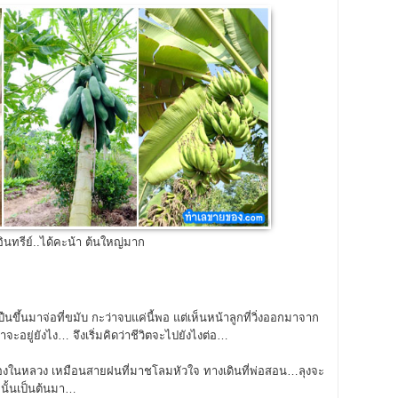
ยอินทรีย์..ได้คะน้า ต้นใหญ่มาก
ืนขึ้นมาจ่อที่ขมับ กะว่าจบแค่นี้พอ แต่เห็นหน้าลูกที่วิ่งออกมาจาก
ขาจะอยู่ยังไง… จึงเริ่มคิดว่าชีวิตจะไปยังไงต่อ…
ของในหลวง เหมือนสายฝนที่มาชโลมหัวใจ ทางเดินที่พ่อสอน…ลุงจะ
ีนั้นเป็นต้นมา…