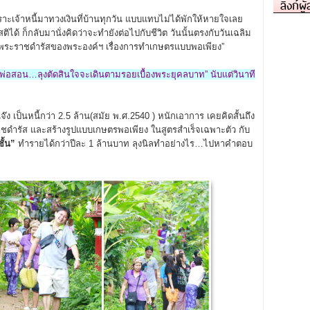
ลิงก์ผู
พราะเจ้าหนี้มาทวงเงินที่บ้านทุกวัน แบบแทบไม่ได้พักให้หายใจเลย
งสติได้ ก็กลับมานั่งคิดว่าจะทำยังต่อไปกับชีวิต วันนั้นตรงกับวันเฉลิม
งพระราชดำรัสของพระองค์ฯ เรื่องการทำเกษตรแบบพอเพียง”
พ่อสอน…ลุงตัดสินใจจะเดินตามรอยเบื้องพระยุคลบาท” นับแต่วินาที
ป็นหนี้กว่า 2.5 ล้าน(สมัย พ.ศ.2540 ) หนักเอาการ เคยคิดสั้นถึง
าชดำรัส และสร้างรูปแบบเกษตรพอเพียง ในสูตรสำเร็จเฉพาะตัว กับ
ั้น
”
ทำรายได้กว่าปีละ 1 ล้านบาท ลุงนิลทำอย่างไร…ไปหาคำตอบ