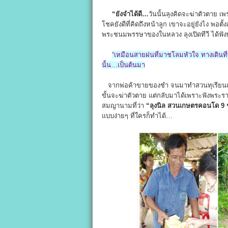
“ยังจำได้ดี…
วันนั้นลุงคิดจะฆ่าตัวตาย เ
โชคยังดีที่คิดถึงหน้าลูก เขาจะอยู่ยังไง พอตั้
พระชนมพรรษาของในหลวง ลุงเปิดทีวี ได้ฟั
“เหมือนสายฝนที่มาชโลมหัวใจ ทางเดินที่
นั้น…เป็นต้นมา
จากพ่อค้าขายของชำ จนมาทำสวนทุเรียนเจ๊ง เ
ขั้นจะฆ่าตัวตาย แต่กลับมาได้เพราะฟังพระร
สมญานามที่ว่า
“ลุงนิล
สวนเกษตรคอนโด 9 ช
แบบง่ายๆ ที่ใครก็ทำได้…