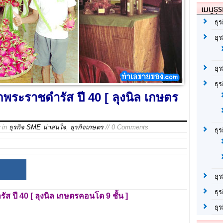
เมนูธุร
ธุร
ธุ
ธุ
ธุร
ากพระราชดำรัส ปี 40 [ ลุงนิล เกษตร
in
ธุรกิจ SME น่าสนใจ
,
ธุรกิจเกษตร
// 0 Comments
ธุ
ธุร
ธุร
ำรัส
ปี 40
[
ลุงนิล เกษตรคอนโด 9
ชั้น ]
ธุ