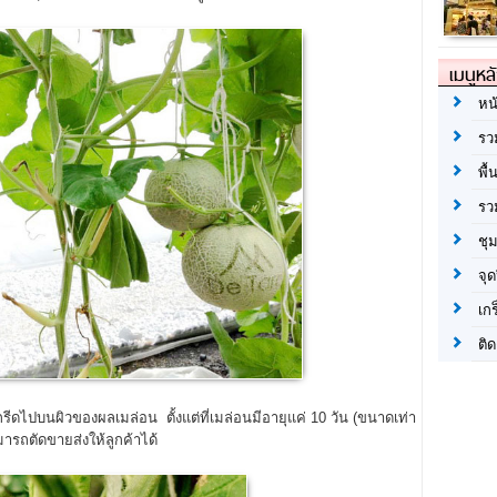
เมนูหล
หน
รว
พื้
รว
ชุ
จุด
เก
ติด
ไปบนผิวของผลเมล่อน ตั้งแต่ที่เมล่อนมีอายุแค่ 10 วัน (ขนาดเท่า
ามารถตัดขายส่งให้ลูกค้าได้