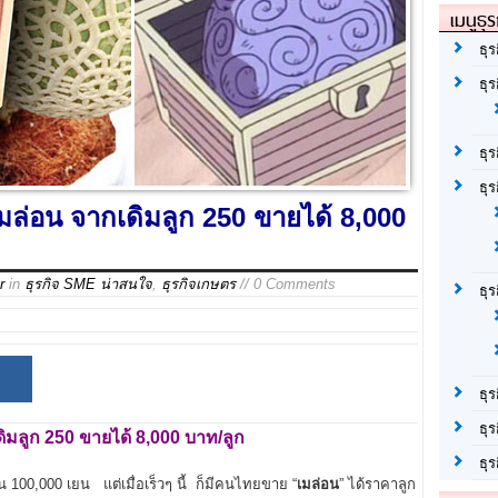
เมนูธุร
ธุร
ธุ
ธุ
ธุร
..เมล่อน จากเดิมลูก 250 ขายได้ 8,000
r
in
ธุรกิจ SME น่าสนใจ
,
ธุรกิจเกษตร
// 0 Comments
ธุ
ธุร
ธุร
เดิมลูก 250
ขายได้ 8,000
บาท/ลูก
ธุ
น 100,000 เยน แต่เมื่อเร็วๆ นี้ ก็มีคนไทยขาย “
เมล่อน
” ได้ราคาลูก