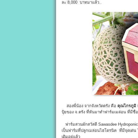
ละ 8,000 บาทมาแล้ว..
สองพี่น้อง จากจังหวัดตรัง คือ
คุณไกรภูมิ
ปุ้ยของ จ.ตรัง ที่หันมาทำฟาร์มเมล่อน ที่มีชื่
ฟาร์มสวนผักสวัสดี Sawasdee Hydroponics Fa
เป็นฟาร์มที่ปลูกเมล่อนไฮโดรนิค ที่มีจุดเด
เดิมอยู่แล้ว