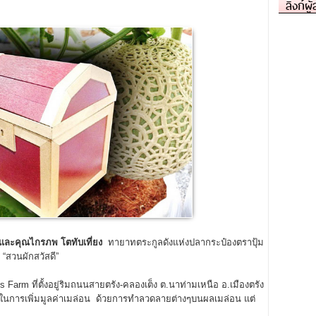
ลิงก์ผู
 และคุณไกรภพ โตทับเที่ยง
ทายาทตระกูลดังแห่งปลากระป๋องตราปุ้ม
อ “สวนผักสวัสดี”
rm ที่ตั้งอยู่ริมถนนสายตรัง-คลองเต็ง ต.นาท่ามเหนือ อ.เมืองตรัง
่น ในการเพิ่มมูลค่าเมล่อน ด้วยการทำลวดลายต่างๆบนผลเมล่อน แต่